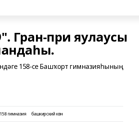
. Гран-при яулаусы
мандаһы.
ндәге 158-се Башҡорт гимназияһының
158 гимназия
башкирский квн