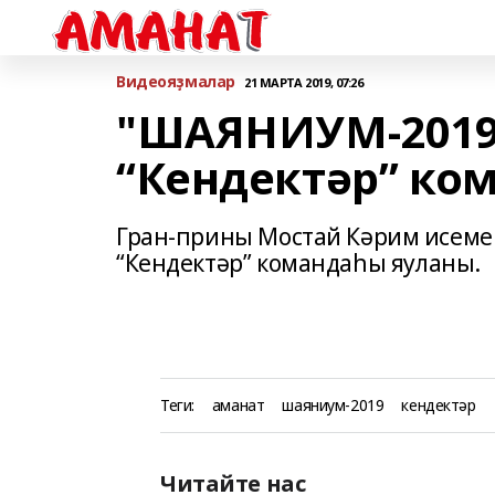
Bидеояҙмалар
21 МАРТА 2019, 07:26
"ШАЯНИУМ-2019"
“Кендектәр” ко
Гран-прины Мостай Кәрим исеме
“Кендектәр” командаһы яуланы.
Теги:
аманат
шаяниум-2019
кендектәр
Читайте нас