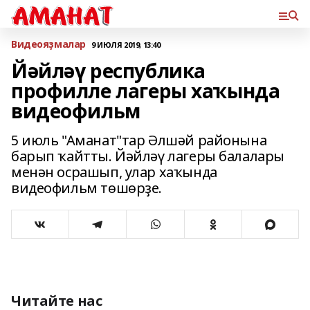
Bидеояҙмалар
9 ИЮЛЯ 2019, 13:40
Йәйләү республика
профилле лагеры хаҡында
видеофильм
5 июль "Аманат"тар Әлшәй районына
барып ҡайтты. Йәйләү лагеры балалары
менән осрашып, улар хаҡында
видеофильм төшөрҙе.
Читайте нас