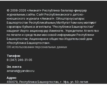
© 2008-2026 «Аманат» Республика балалар-үҫмерҙәр
журналының сайты. Сайт Республиканского детско-
юношеского журнала «Аманат». Ойоштороусылары:
Башҡортостан Республикаһының Матбуғат һәм киң мәғлүмәт
саралары буйынса агентлығы; "Республика Башкортостан"
нәшриәт йорто акционерҙар йәмғиәте.. Учредители: Агентство
по печати и средствам массовой информации Республики
Башкортостан; Акционерное общество Издательский дом
«Республика Башкортостан».
Об использовании персональных данных
Телефон
8 (347) 246-31-05
Эл. почта
amanat@yandex.ru
Адрес
450079, Республика Башкортостан, г. Уфа, ул. 50-летия
Октября, 13, 7 этаж
Редакция
8 (347) 246-31-05
Приемная