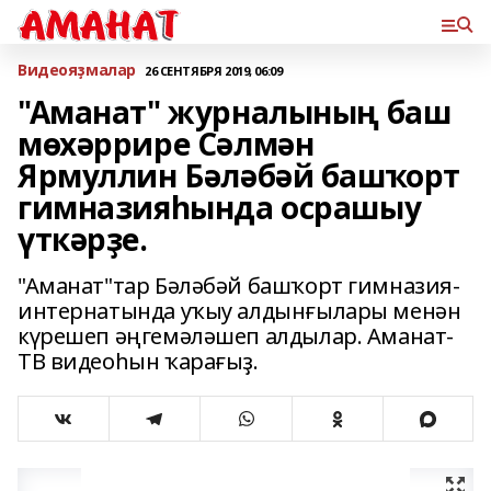
Bидеояҙмалар
26 СЕНТЯБРЯ 2019, 06:09
"Аманат" журналының баш
мөхәррире Сәлмән
Ярмуллин Бәләбәй башҡорт
гимназияһында осрашыу
үткәрҙе.
"Аманат"тар Бәләбәй башҡорт гимназия-
интернатында уҡыу алдынғылары менән
күрешеп әңгемәләшеп алдылар. Аманат-
ТВ видеоһын ҡарағыҙ.