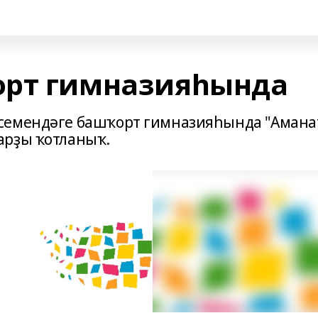
орт гимназияһында
семендәге башҡорт гимназияһында "Амана
арҙы ҡотланыҡ.