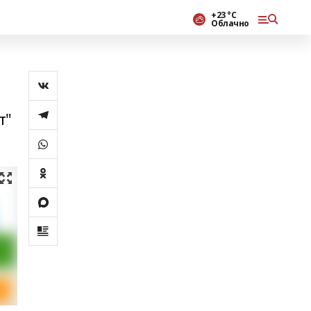
+23 °С
Облачно
т"