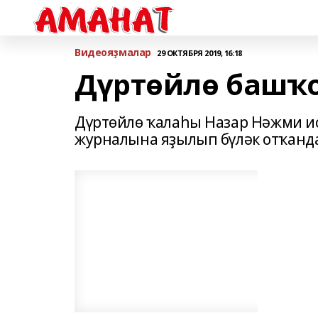
Bидеояҙмалар
29 ОКТЯБРЯ 2019, 16:18
Дүртөйлө башҡ
Дүртөйлө ҡалаһы Назар Нәжми и
журналына яҙылып бүләк отҡанд