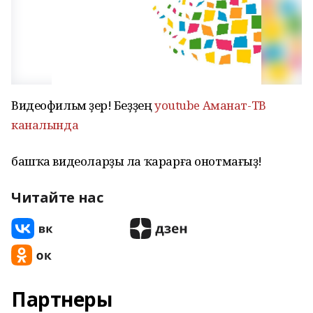
Видеофильм әҙер! Беҙҙең
youtube Аманат-ТВ
каналында
башҡа видеоларҙы ла ҡарарға онотмағыҙ!
Читайте нас
Партнеры