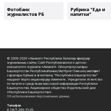
Фотобанк
Рубрика "Еда и
журналистов РБ
напитки"
© 2008-2026 «Аманат» Республика балалар-үҫмерҙәр
журналының сайты. Сайт Республиканского детско-
юношеского журнала «Аманат». Ойоштороусылары:
Башҡортостан Республикаһының Матбуғат һәм киң мәғлүмәт
саралары буйынса агентлығы; "Республика Башкортостан"
нәшриәт йорто акционерҙар йәмғиәте.. Учредители: Агентство
по печати и средствам массовой информации Республики
Башкортостан; Акционерное общество Издательский дом
«Республика Башкортостан».
Об использовании персональных данных
Телефон
8 (347) 246-31-05