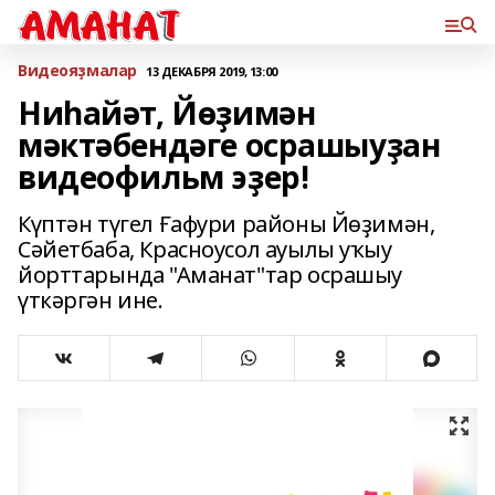
Bидеояҙмалар
13 ДЕКАБРЯ 2019, 13:00
Ниһайәт, Йөҙимән
мәктәбендәге осрашыуҙан
видеофильм эҙер!
Күптән түгел Ғафури районы Йөҙимән,
Сәйетбаба, Красноусол ауылы уҡыу
йорттарында "Аманат"тар осрашыу
үткәргән ине.