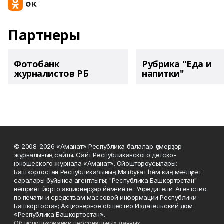
Партнеры
Фотобанк
Рубрика "Еда и
журналистов РБ
напитки"
© 2008-2026 «Аманат» Республика балалар-үҫмерҙәр
журналының сайты. Сайт Республиканского детско-
юношеского журнала «Аманат». Ойоштороусылары:
Башҡортостан Республикаһының Матбуғат һәм киң мәғлүмәт
саралары буйынса агентлығы; "Республика Башкортостан"
нәшриәт йорто акционерҙар йәмғиәте.. Учредители: Агентство
по печати и средствам массовой информации Республики
Башкортостан; Акционерное общество Издательский дом
«Республика Башкортостан».
Об использовании персональных данных