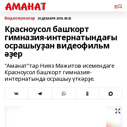
Bидеояҙмалар
20 ДЕКАБРЯ 2019, 09:25
Красноусол башҡорт
гимназия-интернатындағы
осрашыуҙан видеофильм
әҙер
"Аманат"тар Нияз Мәжитов исемендәге
Красноусол башҡорт гимназия-
интернатында осрашыу үткәрҙе.