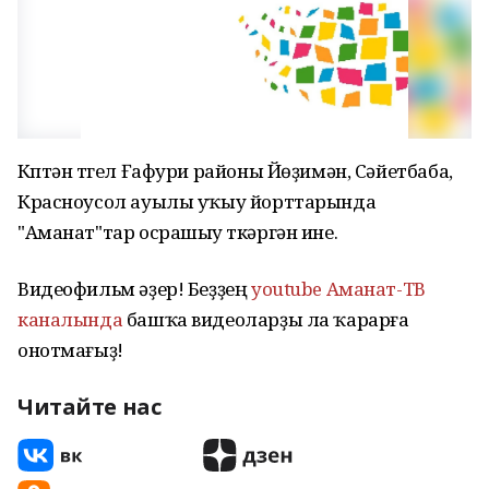
Күптән түгел Ғафури районы Йөҙимән, Сәйетбаба,
Красноусол ауылы уҡыу йорттарында
"Аманат"тар осрашыу үткәргән ине.
Видеофильм әҙер! Беҙҙең
youtube Аманат-ТВ
каналында
башҡа видеоларҙы ла ҡарарға
онотмағыҙ!
Читайте нас