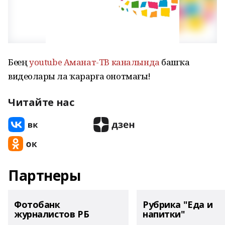
Беҙҙең
youtube Аманат-ТВ каналында
башҡа
видеоларҙы ла ҡарарға онотмағыҙ!
Читайте нас
Партнеры
Фотобанк
Рубрика "Еда и
журналистов РБ
напитки"