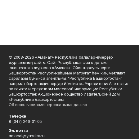
© 2008-2026 «Аманат» Республика балалар-үҫмерҙәр
журналының сайты. Сайт Республиканского детско-
юношеского журнала «Аманат». Ойоштороусылары:
Башҡортостан Республикаһының Матбуғат һәм киң мәғлүмәт
саралары буйынса агентлығы; "Республика Башкортостан"
нәшриәт йорто акционерҙар йәмғиәте.. Учредители: Агентство
по печати и средствам массовой информации Республики
Башкортостан; Акционерное общество Издательский дом
«Республика Башкортостан».
Об использовании персональных данных
Телефон
8 (347) 246-31-05
Эл. почта
amanat@yandex.ru