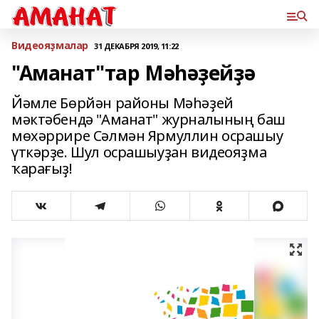
Bидеояҙмалар
31 ДЕКАБРЯ 2019, 11:22
"Аманат"тар Мәһәҙейҙә
Йәмле Бөрйән районы Мәһәҙей
мәктәбендә "Аманат" журналының баш
мөхәррире Сәлмән Ярмуллин осрашыу
үткәрҙе. Шул осрашыуҙан видеояҙма
ҡарағыҙ!