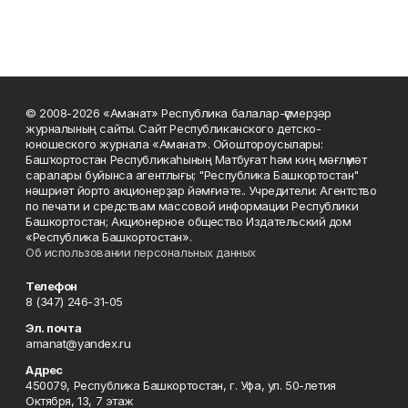
© 2008-2026 «Аманат» Республика балалар-үҫмерҙәр
журналының сайты. Сайт Республиканского детско-
юношеского журнала «Аманат». Ойоштороусылары:
Башҡортостан Республикаһының Матбуғат һәм киң мәғлүмәт
саралары буйынса агентлығы; "Республика Башкортостан"
нәшриәт йорто акционерҙар йәмғиәте.. Учредители: Агентство
по печати и средствам массовой информации Республики
Башкортостан; Акционерное общество Издательский дом
«Республика Башкортостан».
Об использовании персональных данных
Телефон
8 (347) 246-31-05
Эл. почта
amanat@yandex.ru
Адрес
450079, Республика Башкортостан, г. Уфа, ул. 50-летия
Октября, 13, 7 этаж