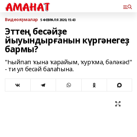
Bидеояҙмалар
5 ФЕВРАЛЯ 2020, 15:43
Эттең бесәйҙе
йыуындырғанын күргәнегеҙ
бармы?
"Һыйпап ҡына ҡарайым, ҡурҡма, бәләкәс!"
- ти ул бесәй балаһына.