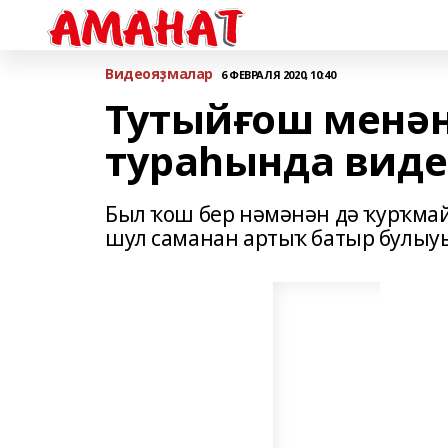
Bидеояҙмалар
6 ФЕВРАЛЯ 2020, 10:40
Тутыйғош менән
тураһында виде
Был ҡош бер нәмәнән дә ҡурҡмай
шул саманан артыҡ батыр булыуы