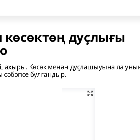
 көсөктөң дуҫлығы
о
, ахыры. Көсөк менән дуҫлашыуына ла уны
 сәбәпсе булғандыр.