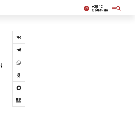
+20 °С
Облачно
ң