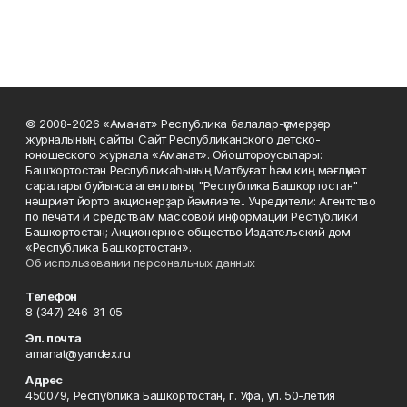
© 2008-2026 «Аманат» Республика балалар-үҫмерҙәр
журналының сайты. Сайт Республиканского детско-
юношеского журнала «Аманат». Ойоштороусылары:
Башҡортостан Республикаһының Матбуғат һәм киң мәғлүмәт
саралары буйынса агентлығы; "Республика Башкортостан"
нәшриәт йорто акционерҙар йәмғиәте.. Учредители: Агентство
по печати и средствам массовой информации Республики
Башкортостан; Акционерное общество Издательский дом
«Республика Башкортостан».
Об использовании персональных данных
Телефон
8 (347) 246-31-05
Эл. почта
amanat@yandex.ru
Адрес
450079, Республика Башкортостан, г. Уфа, ул. 50-летия