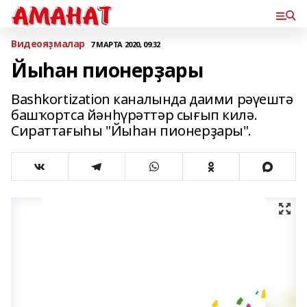
Bидеояҙмалар
7 МАРТА 2020, 09:32
Йыһан пионерҙары
Bashkortization каналында даими рәүештә
башҡортса йәнһүрәттәр сығып килә.
Сираттағыһы "Йыһан пионерҙары".