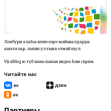
Лопбури ҡалаһы кешеләре маймылдарҙы
ашаталар, ләкин ул ғына етмәй шул.
ViralHog ю туб каналынан видео һәм скрин.
Читайте нас
Партнеры