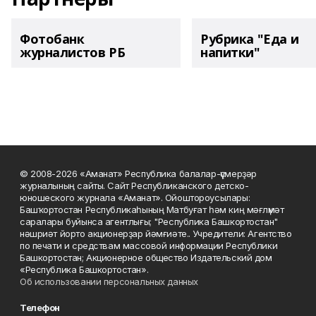
Фотобанк
Рубрика "Еда и
журналистов РБ
напитки"
© 2008-2026 «Аманат» Республика балалар-үҫмерҙәр
журналының сайты. Сайт Республиканского детско-
юношеского журнала «Аманат». Ойоштороусылары:
Башҡортостан Республикаһының Матбуғат һәм киң мәғлүмәт
саралары буйынса агентлығы; "Республика Башкортостан"
нәшриәт йорто акционерҙар йәмғиәте.. Учредители: Агентство
по печати и средствам массовой информации Республики
Башкортостан; Акционерное общество Издательский дом
«Республика Башкортостан».
Об использовании персональных данных
Телефон