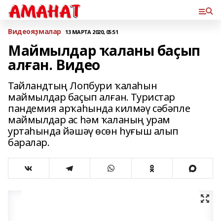
Bидеояҙмалар
13 МАРТА 2020, 05:51
Маймылдар ҡаланы баҫып
алған. Видео
Тайландтың Лопбури ҡалаһын
маймылдар баҫып алған. Туристар
пандемия арҡаһында килмәү сәбәпле
маймылдар ас һәм ҡаланың урам
уртаһында йәшәү өсөн һуғыш алып
баралар.