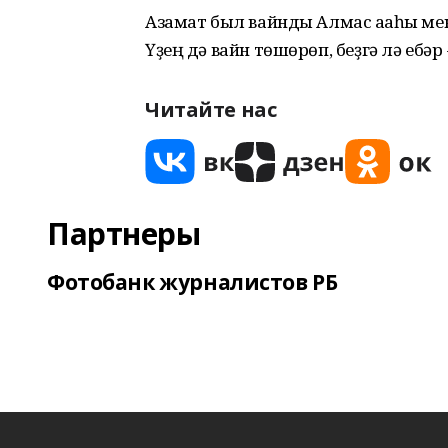
Азамат был вайнды Алмас ағаһы ме
Үҙең дә вайн төшөрөп, беҙгә лә ебәр
Читайте нас
Партнеры
Фотобанк журналистов РБ