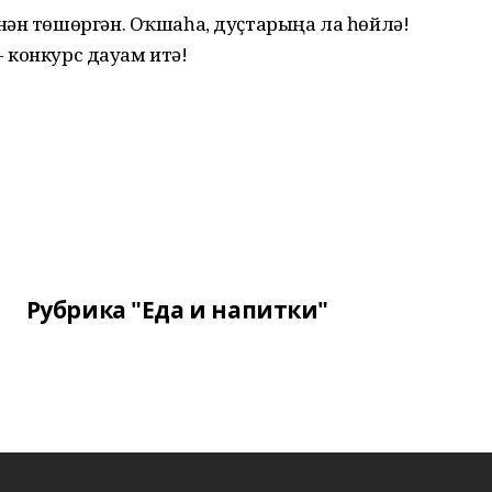
нән төшөргән. Оҡшаһа, дуҫтарыңа ла һөйлә!
 - конкурс дауам итә!
Рубрика "Еда и напитки"