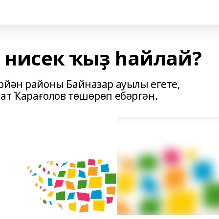
е нисек ҡыҙ һайлай?
рйән районы Байназар ауылы егете,
ат Ҡарағолов төшөрөп ебәргән.