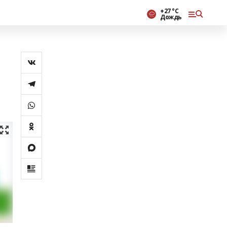
+27 °С
Дождь