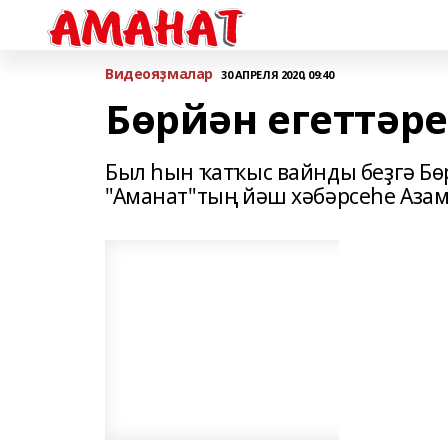
Bидеояҙмалар
30 АПРЕЛЯ 2020, 09:40
Бөрйән егеттәр
Был һын ҡатҡыс вайнды беҙгә Бө
"Аманат"тың йәш хәбәрсеһе Азам