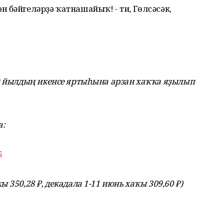
 бәйгеләрҙә ҡатнашайыҡ! - ти, Гөлсәсәк,
20 йылдың икенсе яртыһына арзан хаҡҡа яҙылып
а:
6
350,28 ₽, декадала 1-11 июнь хаҡы 309,60 ₽)