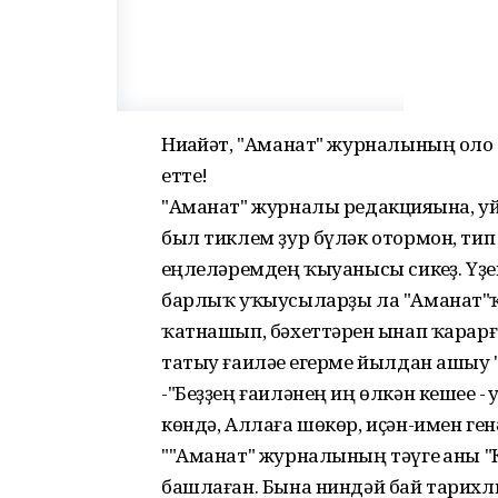
Ниһайәт, "Аманат" журналының оло 
етте!
"Аманат" журналы редакцияһына, у
был тиклем ҙур бүләк отормон, тип
һеңлеләремдең ҡыуанысы сикһеҙ. Үҙ
барлыҡ уҡыусыларҙы ла "Аманат"ҡа
ҡатнашып, бәхеттәрен һынап ҡарарға 
татыу ғаиләһе егерме йылдан ашыу
-"Беҙҙең ғаиләнең иң өлкән кешеһе -
көндә, Аллаға шөкөр, иҫән-имен ген
""Аманат" журналының тәүге һаны "К
башлаған. Бына ниндәй бай тарих