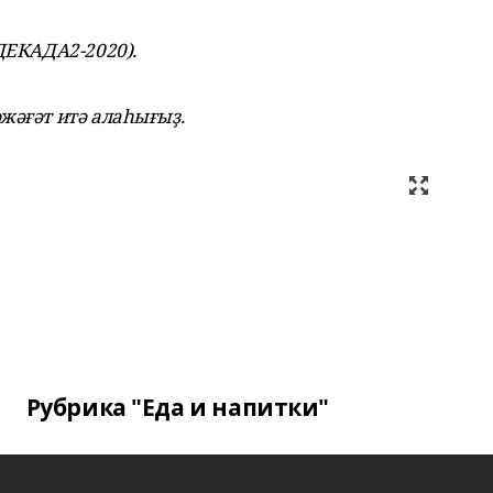
ДЕКАДА2-2020).
жәғәт итә алаһығыҙ.
Рубрика "Еда и напитки"