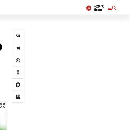
+29 °С
Ясно
Ә