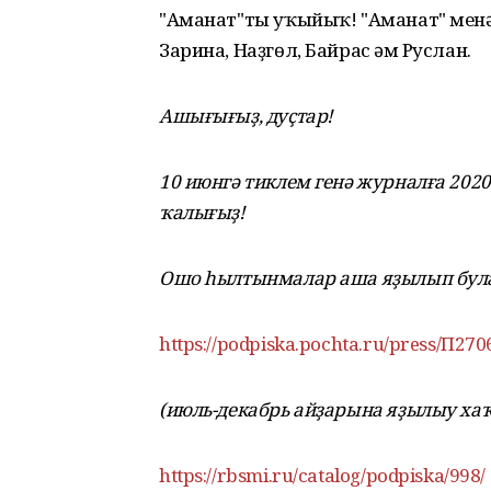
"Аманат"ты уҡыйыҡ! "Аманат" менән
Зарина, Наҙгөл, Байрас һәм Руслан.
Aшығығыҙ, дуҫтар!
10 июнгә тиклем генә журналға 20
ҡалығыҙ!
Ошо һылтынмалар аша яҙылып бул
https://podpiska.pochta.ru/press/П270
(июль-декабрь айҙарына яҙылыу хаҡы 
https://rbsmi.ru/catalog/podpiska/998/