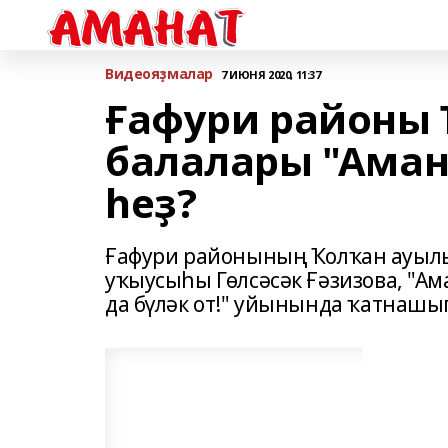
Bидеояҙмалар
7 ИЮНЯ 2020, 11:37
Ғафури районы
балалары "Аман
һеҙ?
Ғафури районының Ҡолҡан ауылы
уҡыусыһы Гөлсәсәк Ғәзизова, "А
да бүләк от!" уйынында ҡатнашы