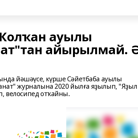
 Ҡолҡан ауылы
ат"тан айырылмай. 
нда йәшәүсе, күрше Сәйетбаба ауылы
манат" журналына 2020 йылға яҙылып, "Яҙыл
п, велосипед отҡайны.