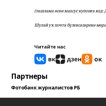
(ташлама өсөн махсус купонға код: 
Шулай уҡ почта бүлексәләренә мөрә
Читайте нас
Партнеры
Фотобанк журналистов РБ