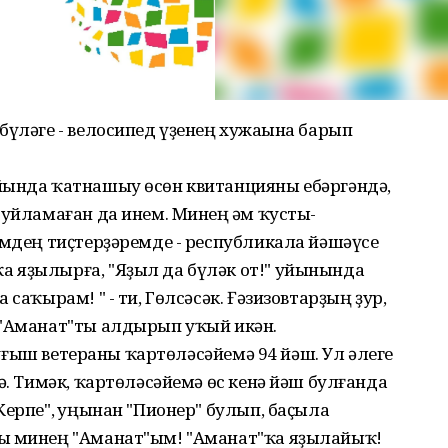
бүләге - велосипед үҙенең хужаһына барып
йында ҡатнашыу өсөн квитанцияны ебәргәндә,
 уйламаған да инем. Минең һәм ҡусты-
емдең тиҫтерҙәремде - республикала йәшәүсе
 яҙылырға, "Яҙыл да бүләк от!" уйынында
саҡырам! " - ти, Гөлсәсәк. Ғәзизовтарҙың ҙур,
 "Аманат"ты алдырып уҡый икән.
 һуғыш ветераны ҡартөләсәйемә 94 йәш. Ул әлеге
ә. Тимәк, ҡартөләсәйемә өс кенә йәш булғанда
ерпе", һуңынан "Пионер" булып, баҫыла
лы минең "Аманат"ым! "Аманат"ҡа яҙылайыҡ!