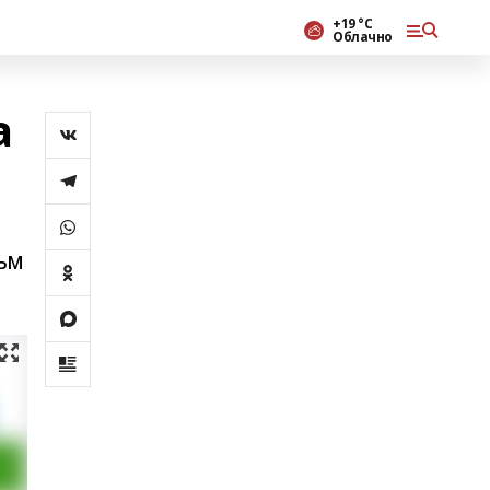
+19 °С
Облачно
а
ьм