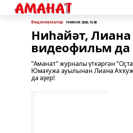
Bидеояҙмалар
19 ИЮНЯ 2020, 15:08
Ниһайәт, Лиана
видеофильм да 
"Аманат" журналы үткәргән "Оҫт
Юмағужа ауылынан Лиана Аҡҡужи
да әҙер!