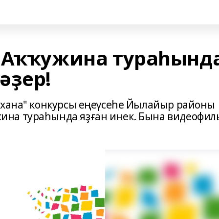
 Аҡҡужина тураһынд
әҙер!
ахана" конкурсы еңеүсеһе Йылайыр районы
на тураһында яҙған инек. Бына видеофил