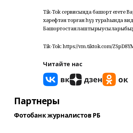
Tik-Tok сервисында башҡорт егете В
хәрефтән торған һүҙ тураһында вид
Башҡортостанлаштырыусыларыбыҙҙа
Tik-Tok: https://vm.tiktok.com/ZSpD8Y
Читайте нас
Партнеры
Фотобанк журналистов РБ