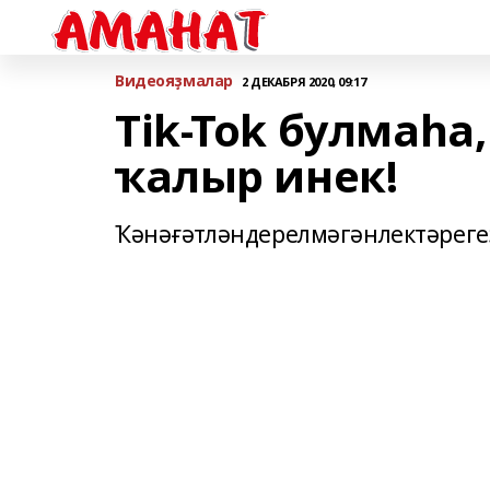
Bидеояҙмалар
2 ДЕКАБРЯ 2020, 09:17
Tik-Tok булмаһа
ҡалыр инек!
Ҡәнәғәтләндерелмәгәнлектәрегеҙҙ