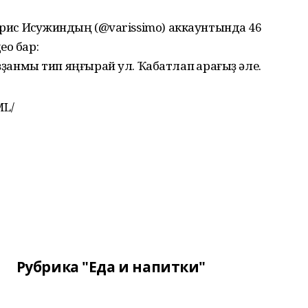
арис Исҡужиндың (@varissimo) аккаунтында 46
ео бар:
нмы тип яңғырай ул. Ҡабатлап ҡарағыҙ әле.
ML/
Рубрика "Еда и напитки"