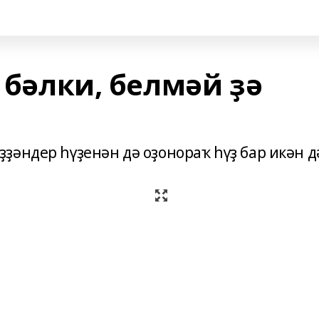
, бәлки, белмәй ҙә
әндер һүҙенән дә оҙонораҡ һүҙ бар икән д