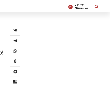
+21 °С
Облачно
ә!