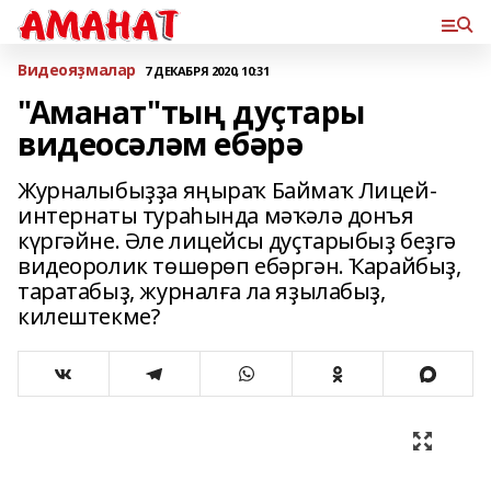
Bидеояҙмалар
7 ДЕКАБРЯ 2020, 10:31
"Аманат"тың дуҫтары
видеосәләм ебәрә
Журналыбыҙҙа яңыраҡ Баймаҡ Лицей-
интернаты тураһында мәҡәлә донъя
күргәйне. Әле лицейсы дуҫтарыбыҙ беҙгә
видеоролик төшөрөп ебәргән. Ҡарайбыҙ,
таратабыҙ, журналға ла яҙылабыҙ,
килештекме?