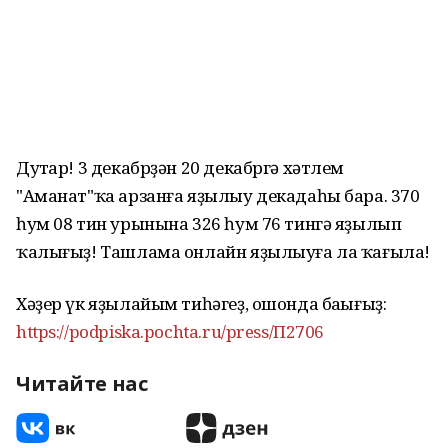
Дуҫтар! 3 декабрҙән 20 декабргә хәтлем
"Аманат"ҡа арзанға яҙылыу декадаһы бара. 370
һум 08 тин урынына 326 һум 76 тингә яҙылып
ҡалығыҙ! Ташлама онлайн яҙылыуға ла ҡағыла!
Хәҙер үк яҙылайым тиһәгеҙ, ошонда баҫығыҙ:
https://podpiska.pochta.ru/press/П2706
Читайте нас