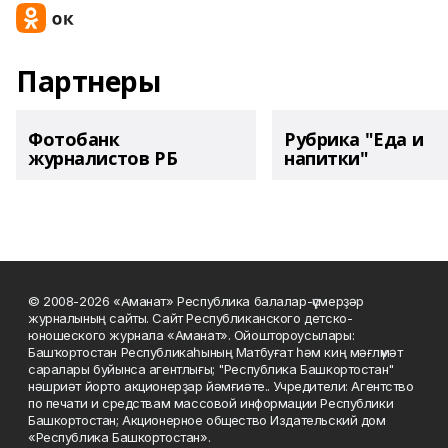
Партнеры
Фотобанк
Рубрика "Еда и
журналистов РБ
напитки"
© 2008-2026 «Аманат» Республика балалар-үҫмерҙәр
журналының сайты. Сайт Республиканского детско-
юношеского журнала «Аманат». Ойоштороусылары:
Башҡортостан Республикаһының Матбуғат һәм киң мәғлүмәт
саралары буйынса агентлығы; "Республика Башкортостан"
нәшриәт йорто акционерҙар йәмғиәте.. Учредители: Агентство
по печати и средствам массовой информации Республики
Башкортостан; Акционерное общество Издательский дом
«Республика Башкортостан».