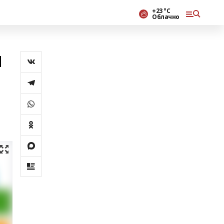
+23 °С
Облачно
п