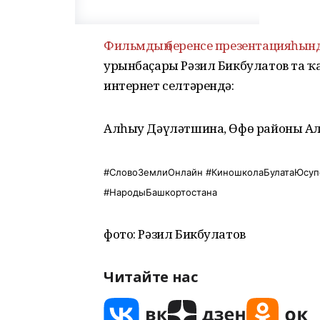
Фильмдың беренсе презентацияһын
урынбаҫары Рәзил Бикбулатов та ҡ
интернет селтәрендә:
Алһыу Дәүләтшина, Өфө районы Але
#СловоЗемлиОнлайн
#КиношколаБулатаЮсуп
#НародыБашкортостана
фото: Рәзил Бикбулатов
Читайте нас