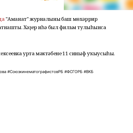
да
"Аманат" журналының баш мөхәррир
атнашты. Хәҙер иһә был фильм тулыһынса
ксеевка урта мәктәбенең 11 синыф уҡыусыһы.
ова
#СоюзкинематографистовРБ
#ФСГОРБ
#ВКБ