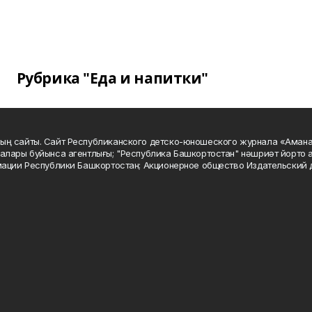
Рубрика "Еда и напитки"
ың сайты. Сайт Республиканского детско-юношеского журнала «Аман
алары буйынса агентлығы; "Республика Башкортостан" нәшриәт йорто а
мации Республики Башкортостан; Акционерное общество Издательский