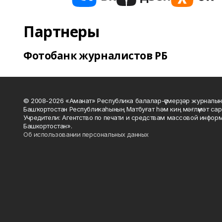
Партнеры
Фотобанк журналистов РБ
© 2008-2026 «Аманат» Республика балалар-үҫмерҙәр журналын
Башҡортостан Республикаһының Матбуғат һәм киң мәғлүмәт сар
Учредители: Агентство по печати и средствам массовой инфор
Башкортостан».
Об использовании персональных данных