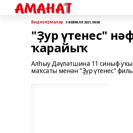
Bидеояҙмалар
3 ФЕВРАЛЯ 2021, 09:08
"Ҙур үтенес" нә
ҡарайыҡ
Алһыу Дәүләтшина 11 синыф уҡы
маҡсаты менән "Ҙур үтенес" фил