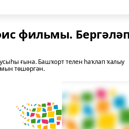
фис фильмы. Бергәлә
усыһы ғына. Башҡорт телен һаҡлап ҡалыу
ьмын төшөргән.