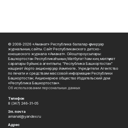
© 2008-2026 «Аманат» Республика балалар-үҫмерҙәр
журналының сайты. Сайт Республиканского детско-
юношеского журнала «Аманат». Ойоштороусылары:
Башҡортостан Республикаһының Матбуғат һәм киң мәғлүмәт
саралары буйынса агентлығы; "Республика Башкортостан"
нәшриәт йорто акционерҙар йәмғиәте.. Учредители: Агентство
по печати и средствам массовой информации Республики
Башкортостан; Акционерное общество Издательский дом
«Республика Башкортостан».
Об использовании персональных данных
Телефон
8 (347) 246-31-05
Эл. почта
amanat@yandex.ru
Адрес