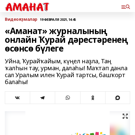
Bидеояҙмалар
19 ФЕВРАЛЯ 2021, 14:45
«Аманат» журналының
онлайн Ҡурай дәрестәренең
өсөнсө бүлеге
Уйна, Ҡурайҡайым, күңел наҙла, Таң
ҡалһын тау, урман, далаһы! Маҡтап данла
сал Уралым илен Ҡурай тартсы, башҡорт
балаһы!