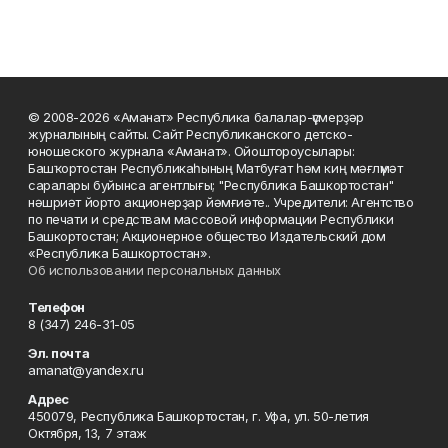
© 2008-2026 «Аманат» Республика балалар-үҫмерҙәр
журналының сайты. Сайт Республиканского детско-
юношеского журнала «Аманат». Ойоштороусылары:
Башҡортостан Республикаһының Матбуғат һәм киң мәғлүмәт
саралары буйынса агентлығы; "Республика Башкортостан"
нәшриәт йорто акционерҙар йәмғиәте.. Учредители: Агентство
по печати и средствам массовой информации Республики
Башкортостан; Акционерное общество Издательский дом
«Республика Башкортостан».
Об использовании персональных данных
Телефон
8 (347) 246-31-05
Эл. почта
amanat@yandex.ru
Адрес
450079, Республика Башкортостан, г. Уфа, ул. 50-летия
Октября, 13, 7 этаж