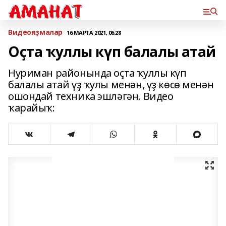
Bидеояҙмалар
16 МАРТА 2021, 06:28
Оҫта ҡуллы күп балалы атай
Нуриман районында оҫта ҡуллы күп
балалы атай үҙ ҡулы менән, үҙ көсө менән
ошондай техника эшләгән. Видео
ҡарайыҡ: