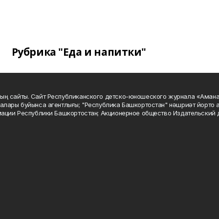
Рубрика "Еда и напитки"
ың сайты. Сайт Республиканского детско-юношеского журнала «Аман
алары буйынса агентлығы; "Республика Башкортостан" нәшриәт йорто а
мации Республики Башкортостан; Акционерное общество Издательский