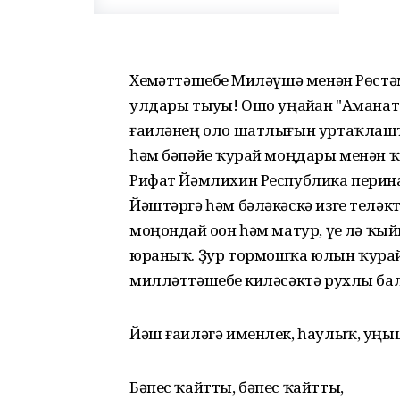
Хеҙмәттәшебеҙ Миләүшә менән Рөстә
улдары тыуҙы! Ошо уңайҙан "Амана
ғаиләнең оло шатлығын уртаҡлашты.
һәм бәпәйҙе ҡурай моңдары менән ҡ
Рифат Йәмлихин Республика перина
Йәштәргә һәм бәләкәскә изге теләктә
моңондай оҙон һәм матур, үҙе лә ҡый
юраныҡ. Ҙур тормошҡа юлын ҡурай
милләттәшебеҙ киләсәктә рухлы бал
Йәш ғаиләгә именлек, һаулыҡ, уңыш
Бәпес ҡайтты, бәпес ҡайтты,