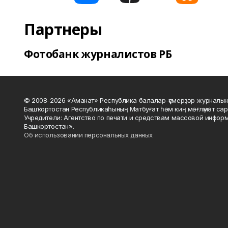
Партнеры
Фотобанк журналистов РБ
© 2008-2026 «Аманат» Республика балалар-үҫмерҙәр журналын
Башҡортостан Республикаһының Матбуғат һәм киң мәғлүмәт сар
Учредители: Агентство по печати и средствам массовой инфор
Башкортостан».
Об использовании персональных данных