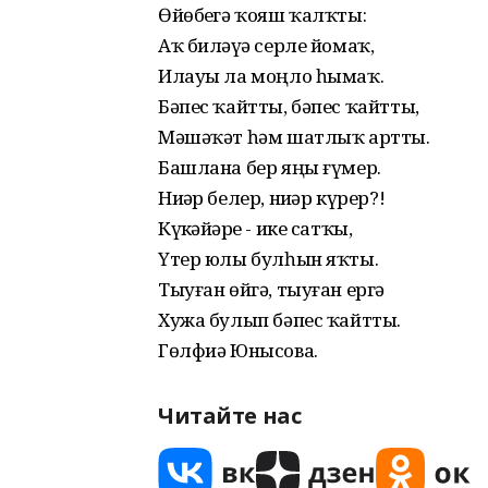
Өйөбеҙгә ҡояш ҡалҡты:
Аҡ биләүҙә серле йомаҡ,
Илауы ла моңло һымаҡ.
Бәпес ҡайтты, бәпес ҡайтты,
Мәшәҡәт һәм шатлыҡ артты.
Башлана бер яңы ғүмер.
Ниҙәр белер, ниҙәр күрер?!
Күҙкәйҙәре - ике сатҡы,
Үтер юлы булһын яҡты.
Тыуған өйгә, тыуған ергә
Хужа булып бәпес ҡайтты.
Гөлфиә Юнысова.
Читайте нас