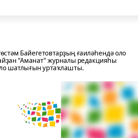
өстәм Байегетовтарҙың ғаиләһендә оло
ңайҙан "Аманат" журналы редакцияһы
оло шатлығын уртаҡлашты.