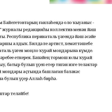
м Байегетовтарҙың ғаиләһендә оло ҡыуаныс -
т" журналы редакцияһы коллектив менән йәш
 Республика перинаталь үҙәгендә йәш әсәйҙе
аршы алдыҡ. Билдәле артист, хеҙмәттәшебеҙ
таль үҙәген моңло ҡурай моңдарына күмде.
ребеҙҙе еткерҙек. Бәпәйҙең тормош юлы ҡурай
ыу, батыр булып үҫеп етер тигән изге теләктәр
 моңдары аҫтында башлаған бәләкәс
а булып үҫер Аллаһ бирһә.
тар теләйбеҙ!