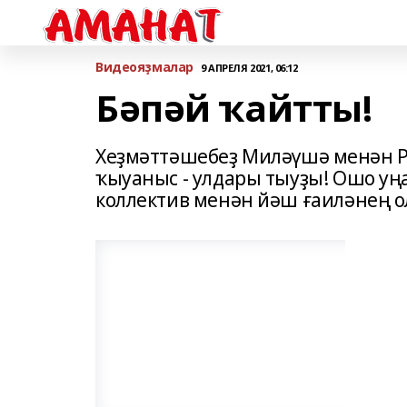
Bидеояҙмалар
9 АПРЕЛЯ 2021, 06:12
Бәпәй ҡайтты!
Хеҙмәттәшебеҙ Миләүшә менән Р
ҡыуаныс - улдары тыуҙы! Ошо у
коллектив менән йәш ғаиләнең 