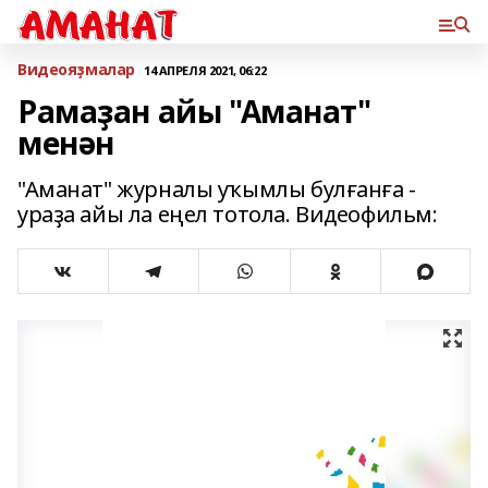
Bидеояҙмалар
14 АПРЕЛЯ 2021, 06:22
Рамаҙан айы "Аманат"
менән
"Аманат" журналы уҡымлы булғанға -
ураҙа айы ла еңел тотола. Видеофильм: