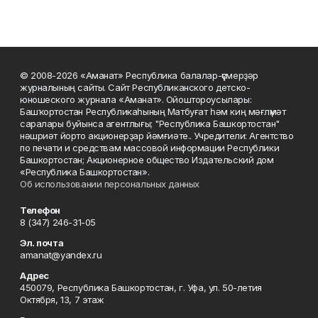
© 2008-2026 «Аманат» Республика балалар-үҫмерҙәр
журналының сайты. Сайт Республиканского детско-
юношеского журнала «Аманат». Ойоштороусылары:
Башҡортостан Республикаһының Матбуғат һәм киң мәғлүмәт
саралары буйынса агентлығы; "Республика Башкортостан"
нәшриәт йорто акционерҙар йәмғиәте.. Учредители: Агентство
по печати и средствам массовой информации Республики
Башкортостан; Акционерное общество Издательский дом
«Республика Башкортостан».
Об использовании персональных данных
Телефон
8 (347) 246-31-05
Эл. почта
amanat@yandex.ru
Адрес
450079, Республика Башкортостан, г. Уфа, ул. 50-летия
Октября, 13, 7 этаж