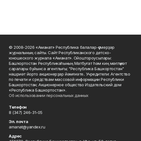
© 2008-2026 «Аманат» Республика балалар-үҫмерҙәр
журналының сайты. Сайт Республиканского детско-
юношеского журнала «Аманат». Ойоштороусылары:
Башҡортостан Республикаһының Матбуғат һәм киң мәғлүмәт
саралары буйынса агентлығы; "Республика Башкортостан"
нәшриәт йорто акционерҙар йәмғиәте.. Учредители: Агентство
по печати и средствам массовой информации Республики
Башкортостан; Акционерное общество Издательский дом
«Республика Башкортостан».
Об использовании персональных данных
Телефон
8 (347) 246-31-05
Эл. почта
amanat@yandex.ru
Адрес