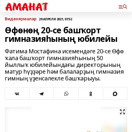
Bидеояҙмалар
29 АПРЕЛЯ 2021, 07:52
Өфөнөң 20-се башҡорт
гимназияһының юбилейы
Фатима Мостафина исемендәге 20-се Өфө
ҡала башҡорт гимназияһының 50
йыллыҡ юбилейындағы директорының
матур һүҙҙәре һәм балаларҙың гимназия
гимның үҙенсәлекле башҡарыуы.