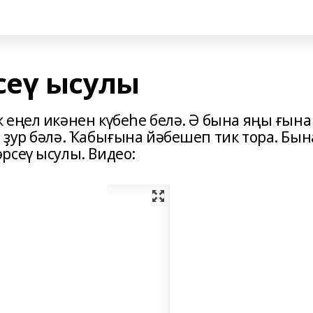
сеү ысулы
 еңел икәнен күбеһе белә. Ә бына яңы ғына
 ҙур бәлә. Ҡабығына йәбешеп тик тора. Бын
рсеү ысулы. Видео: