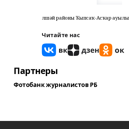
Әлшәй районы Ҡыпсаҡ-Асҡар ауылы
Читайте нас
Партнеры
Фотобанк журналистов РБ