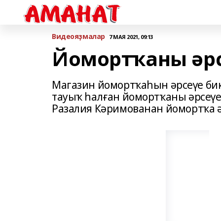
Bидеояҙмалар
7 МАЯ 2021, 09:13
Йомортҡаны әр
Магазин йомортҡаһын әрсеүе бик
тауыҡ һалған йомортҡаны әрсеүе
Разалия Кәримованан йомортҡа ә