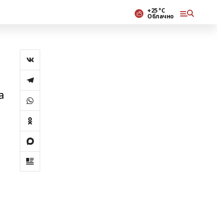
+25 °С
Облачно
а