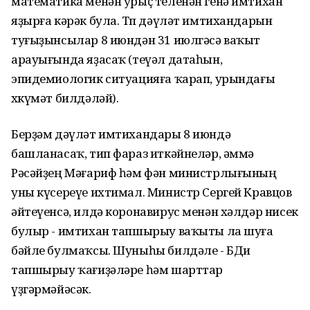
математика менән урыҫ теленән генә имтихан
яҙырға кәрәк була. Төп дәүләт имтихандарын
туғыҙынсылар 8 июндән 31 июлгәсә ваҡыт
арауығында яҙасаҡ (теүәл датаһын,
эпидемиологик ситуацияға ҡарап, урындағы
хөкүмәт билдәләй).
Берҙәм дәүләт имтихандары 8 июндә
башланасаҡ, тип фараз иткәйнеләр, әммә
Рәсәйҙең Мәғариф һәм фән министрлығының
уны күсереүе ихтимал. Министр Сергей Кравцов
әйтеүенсә, илдә коронавирус менән хәлдәр нисек
булыр - имтихан тапшырыу ваҡыты ла шуға
бәйле булмаҡсы. Шуныһы билдәле - БДи
тапшырыу ҡағиҙәләре һәм шарттар
үҙгәрмәйәсәк.