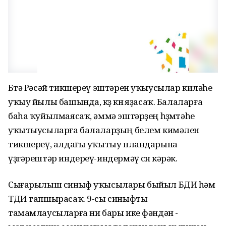
Бөтә Рәсәй тикшереү эштәрен уҡыусылар киләһе
уҡыу йылы башында, көҙ көнө яҙасаҡ. Балаларға
баһа ҡуйылмаясаҡ, әммә эштәрҙең һөҙөмтәһе
уҡытыусыларға балаларҙың белем кимәлен
тикшереү, алдағы уҡытыу пландарына
үҙгәрештәр индереү-индермәү өсөн кәрәк.
Сығарылыш синыф уҡысылары быйыл БДИ һәм
ТДИ тапшырасаҡ. 9-сы синыфты
тамамлаусыларға ни бары ике фәндән -