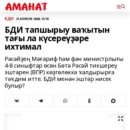
БДИ
21 АПРЕЛЯ 2020, 15:19
БДИ тапшырыу ваҡытын
тағы ла күсереүҙәре
ихтимал
Рәсәйҙең Мәғариф һәм фән министрлығы
4-8 синыфтар өсөн Бөтә Рәсәй тикшереү
эштәрен (ВПР) көҙгөлөккә ҡалдырырға
тәҡдим итте. БДИ менән эштәр нисек
булыр?