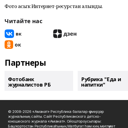
Фото асыҡ Интернет-ресурстан алынды.
Читайте нас
Партнеры
Фотобанк
Рубрика "Еда и
журналистов РБ
напитки"
© 2008-2026 «Аманат» Республика балалар-үҫмерҙәр
журналының сайты. Сайт Республиканского детско-
юношеского журнала «Аманат». Ойоштороусылары:
Башҡортостан Республикаһының Матбуғат һәм киң мәғлүмәт