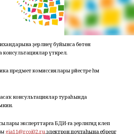
мтихандарына әҙерләнеү буйынса бөтөн
консультациялар үткәрелә.
а предмет комиссиялары рәйестәре һәм
 буласаҡ консультациялар тураһында
мкин.
ары эксперттарға БДИ-ға әҙерләнгәндә клеп
рҙы
gia11@rcoi02.ru
электрон почтаһына ебәрергә