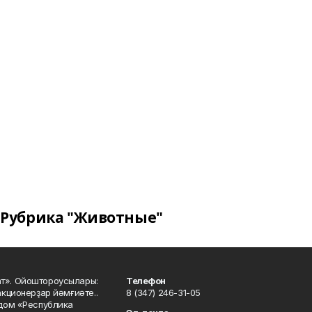
Рубрика "Животные"
ат». Ойоштороусылары:
Телефон
кционерҙар йәмғиәте..
8 (347) 246-31-05
 дом «Республика