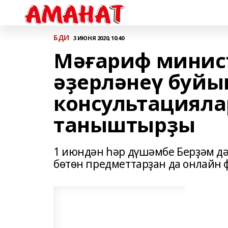
БДИ
3 ИЮНЯ 2020, 10:40
Мәғариф минис
әҙерләнеү буйы
консультацияла
таныштырҙы
1 июндән һәр дүшәмбе Берҙәм д
бөтөн предметтарҙан да онлайн 