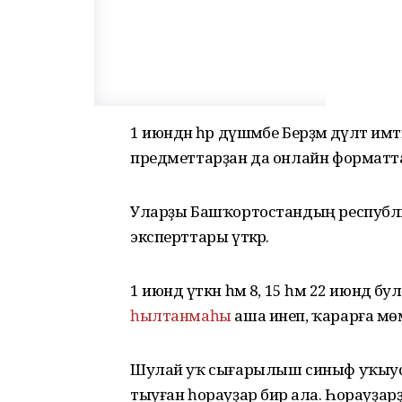
1 июндән һәр дүшәмбе Берҙәм дәүләт и
предметтарҙан да онлайн форматта 
Уларҙы Башҡортостандың республик
эксперттары үткәрә.
1 июндә үткн һәм 8, 15 һәм 22 июндә
һылтанмаһы
аша инеп, ҡарарға мө
Шулай уҡ сығарылыш синыф уҡыусыл
тыуған һорауҙар бирә ала. Һорауҙа