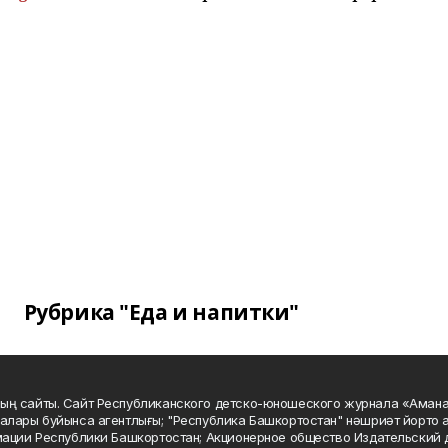
Рубрика "Еда и напитки"
ың сайты. Сайт Республиканского детско-юношеского журнала «Аман
алары буйынса агентлығы; "Республика Башкортостан" нәшриәт йорто а
мации Республики Башкортостан; Акционерное общество Издательский