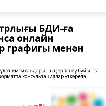
трлығы БДИ-ға
нса онлайн
р графигы менән
әүләт имтихандарына әҙерләнеү буйынса
форматта консультациялар үткәрелә.