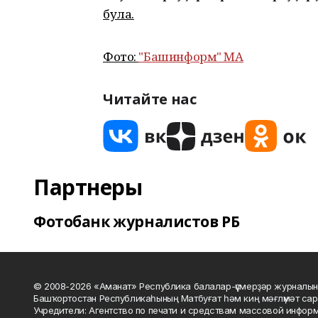
була.
Фото:
"Башинформ" МА
Читайте нас
Партнеры
Фотобанк журналистов РБ
© 2008-2026 «Аманат» Республика балалар-үҫмерҙәр журналын
Башҡортостан Республикаһының Матбуғат һәм киң мәғлүмәт сар
Учредители: Агентство по печати и средствам массовой инфор