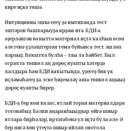
кире иҫкә төшә.
Интуицияны эшкә егеү ҙә имтиханда тест
эштәрен башҡарыуҙа ярҙам итә. БДИ‑ға
әҙерләнгән ваҡытта материал иҫтә ҡалһын өсөн
әле генә үҙләштергән тема буйынса тест эшләп
ҡарағыҙ. Ваҡытҡа булһа – тағы ла һәйбәт. Был
осраҡта төпкөл аң дөрөҫ яуапты хәтерҙә
ҡалдыра һәм БДИ ваҡытында, үҙегеҙ бик үк
иҫләмәһәгеҙ ҙә, эске һиҙемләү аша төпкөл аңығыҙ
дөрөҫ яуапты бирер.
БДИ‑ға бер көн ҡалғас, ятлай торған материалдарға
тотонабыҙ. Бәлки аңғарғанһығыҙҙыр: өйгә шиғыр
ятларға бирһәләр, иртәгәһенә ул иҫтә була әле. Ә
бер нисә көн үтеүгә шиғыр яйлап онотола