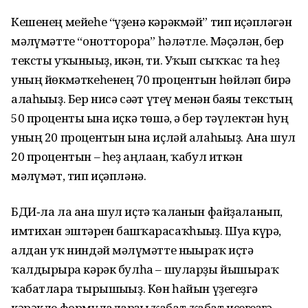
Кешенең мейеһе “үҙенә кәрәкмәй” тип иҫәпләгән
мәғлүмәтте “онотторорға” һәләтле. Мәҫәлән, бер
тексты уҡынығыҙ, икән, ти. Уҡып сыҡҡас та һеҙ
уның йөкмәткеһенең 70 процентын һөйләп бирә
алаһығыҙ. Бер нисә сәғәт үтеү менән баяғы текстың
50 проценты ғына иҫкә төшә, ә бер тәүлектән һуң
уның 20 процентын ғына иҫләй алаһығыҙ. Ана шул
20 процентын – һеҙ аңлаған, ҡабул иткән
мәғлүмәт, тип иҫәпләнә.
БДИ‑ла ла ана шул иҫтә ҡалғанын файҙаланып,
имтихан эштәрен башҡарасаҡһығыҙ. Шуға күрә,
алдан уҡ ниндәй мәғлүмәтте нығыраҡ иҫтә
ҡалдырырға кәрәк булһа – шуларҙы йышыраҡ
ҡабатларға тырышығыҙ. Көн һайын үҙегеҙгә
кәрәкле формулаларҙы ҡабат-­ҡабат иҫегеҙгә