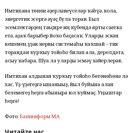
Имтиханға төнөн әҙерләнеүселәр ҡәһүә, кола,
энергетик эсергә әүәҫ була торған. Был
эсемлектәрҙең тәьҫире иң күбендә ярты сәғәткә
етә, аҙаҡ барыбер йоҡо баҫасаҡ. Уларҙы эскән
кешенең үҙәк нервы системаһы ҡаҡшай – тик
торғандан ҡурҡыу тойғоһо биләп ала, дерелдәтә,
асыу ҡабара. Шуға ла уларҙы эсмәү хәйерлерәк.
Имтихан алдынан ҡурҡыу тойғоһо бөтөнөһөнә лә
хас. Үҙ-үҙегеҙгә ышанығыҙ, йыл буйына алған
белемегеҙ һеҙгә абынырға юл ҡуймаҫ. Уңыштар
һеҙгә!
Фото:
Башинформ МА
Читайте нас