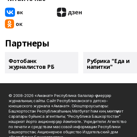
Партнеры
Фотобанк
Рубрика "Еда и
журналистов РБ
напитки"
© 2008-2026 «Аманат» Республика балалар-үҫмерҙәр
журналының сайты. Сайт Республиканского детско-
юношеского журнала «Аманат». Ойоштороусылары:
Башҡортостан Республикаһының Матбуғат һәм киң мәғлүмәт
саралары буйынса агентлығы; "Республика Башкортостан"
нәшриәт йорто акционерҙар йәмғиәте.. Учредители: Агентство
по печати и средствам массовой информации Республики
Башкортостан; Акционерное общество Издательский дом