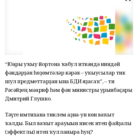
“Юғары уҡыу йортона ҡабул иткәндә ниндәй
фәндәрҙән һөҙөмтәләр кәрәк – уҡыусылар тик
шул предметтарҙан ғына БДИ яҙасаҡ”, – ти
Рәсәйҙең мәғариф һәм фән министры урынбаҫары
Дмитрий Глушко.
Тәүге имтиханға тиклем аҙна-ун көн ваҡыт
ҡалды. Был ваҡыт арауығын нисек итеп файҙалы
(эффектлы) итеп ҡулланырға һуң?