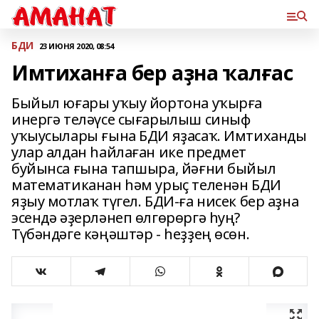
БДИ
23 ИЮНЯ 2020, 08:54
Имтиханға бер аҙна ҡалғас
Быйыл юғары уҡыу йортона уҡырға
инергә теләүсе сығарылыш синыф
уҡыусылары ғына БДИ яҙасаҡ. Имтиханды
улар алдан һайлаған ике предмет
буйынса ғына тапшыра, йәғни быйыл
математиканан һәм урыҫ теленән БДИ
яҙыу мотлаҡ түгел. БДИ-ға нисек бер аҙна
эсендә әҙерләнеп өлгөрөргә һуң?
Түбәндәге кәңәштәр - һеҙҙең өсөн.