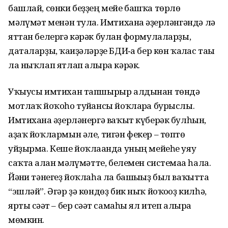
башлай, сөнки беҙҙең мейе башҡа төрлө
мәғлүмәт менән тула. Имтиханға әҙерләнгәндә лә
яттан белергә кәрәк булған формулаларҙы,
даталарҙы, ҡағиҙәләрҙе БДИ‑ға бер көн ҡалғас тағы
ла ныҡлап ятлап алырға кәрәк.
Уҡыусы имтихан тапшырыр алдынан төндә
мотлаҡ йоҡоһо туйғансы йоҡларға бурыслы.
Имтиханға әҙерләнергә ваҡыт күберәк булһын,
аҙаҡ йоҡлармын әле, тигән фекер – төптө
уйҙырма. Кеше йоҡлағанда уның мейеһе уяу
саҡта алған мәғлүмәтте, белемен системаға һала.
Йәғни тәнегеҙ йоҡлаһа ла башығыҙ был ваҡытта
“эшләй”. Әгәр ҙә көндөҙ бик ныҡ йоҡоғоҙ килһә,
ярты сәғәт – бер сәғәт самаһы ял итеп алырға
мөмкин.