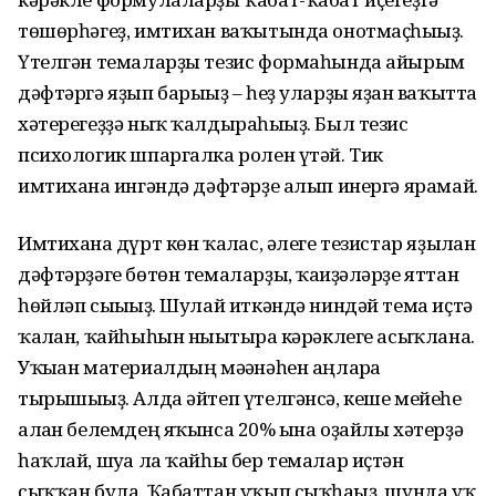
төшөрһәгеҙ, имтихан ваҡытында онотмаҫһығыҙ.
Үтелгән темаларҙы тезис формаһында айырым
дәфтәргә яҙып барығыҙ – һеҙ уларҙы яҙған ваҡытта
хәтерегеҙҙә ныҡ ҡалдыраһығыҙ. Был тезис
психологик шпаргалка ролен үтәй. Тик
имтиханға ингәндә дәфтәрҙе алып инергә ярамай.
Имтиханға дүрт көн ҡалғас, әлеге тезистар яҙылған
дәфтәрҙәге бөтөн темаларҙы, ҡағиҙәләрҙе яттан
һөйләп сығығыҙ. Шулай иткәндә ниндәй тема иҫтә
ҡалған, ҡайһыһын нығытырға кәрәклеге асыҡлана.
Уҡыған материалдың мәғәнәһен аңларға
тырышығыҙ. Алда әйтеп үтелгәнсә, кеше мейеһе
алған белемдең яҡынса 20% ғына оҙайлы хәтерҙә
һаҡлай, шуға ла ҡайһы бер темалар иҫтән
сыҡҡан була. Ҡабаттан уҡып сыҡһағыҙ, шунда уҡ