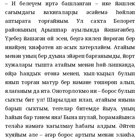
– Иҫ белеүем иртә башланған – ике йәшлек
сағымдағы ваҡиғаларҙы әсәйемә һөйләп
аптырата торғайным. Ул саҡта Белорет
районының Арышпар ауылында йәшәгәнбеҙ.
Үҙебеҙ йәшәгән өй эсен, беҙгә килеп йөрөгән бер
инәйҙең ҡиәфәтен ап-асыҡ хәтерләйем. Атайым
менән уның бер дуҫына эйәреп барғанымды, йорт
хужалары тышта атайым менән һөй-ләшкәндә,
өйҙә һандыҡ өҫтөнә менеп, ҡып-ҡыҙыл булып
янып торған матур бер нәмәне төшөрөп алып,
ялағаным да иҫтә. Оноторлоҡмо ни – борос булып
сыҡты бит ул! Шарылдап илап, атайым янына
барып сыҡтым, тегеләр битемде йыуа, уның
һайын бар тәнем яна! Бына шулай, һорамайынса
теләһә нәмәгә ҡағылмау һабағы алдым. Әйтеп
ҡуяйым әле – әгәр борос артығы менән эләкһә,