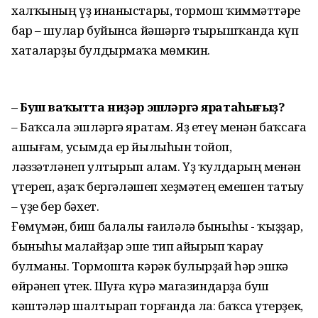
халҡының үҙ инаныстары, тормош ҡиммәттәре
бар – шулар буйынса йәшәргә тырышҡанда күп
хаталарҙы булдырмаҫҡа мөмкин.
– Буш ваҡытта ниҙәр эшләргә яратаһығыҙ?
– Баҡсала эшләргә яратам. Яҙ етеү менән баҡсаға
ашығам, усымда ер йылыһын тойоп,
ләззәтләнеп ултырып алам. Үҙ ҡулдарың менән
үҫтереп, аҙаҡ бергәләшеп хеҙмәтең емешен татыу
– үҙе бер бәхет.
Ғөмүмән, биш балалы ғаиләлә быныһы - ҡыҙҙар,
быныһы малайҙар эше тип айырып ҡарау
булманы. Тормошта кәрәк булырҙай һәр эшкә
өйрәнеп үҫтек. Шуға күрә магазиндарҙа буш
кәштәләр шалтырап торғанда ла: баҡса үҫтерҙек,