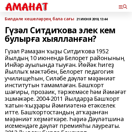
Билдәле кешеләрҙең бала сағы
21 ИЮНЯ 2018, 13:44
Гүзәл Ситдиҡова элек кем
булырға хыялланған?
Гүзәл Рамаҙан ҡыҙы Ситдиҡова 1952
йылдың 10 июнендә Белорет районының
Инйәр ауылында тыуған. Йөйәк һигеҙ
йыллыҡ мәктәбен, Белорет педагогия
училищеһын, Силәбе дәүләт мәҙәниәт
институтын тамамлаған. Башҡорт
шағиры, прозаик, тәржемәсе һәм йәмәғәт
эшмәкәре. 2004-2011 йылдарҙа Башҡорт
ҡатын-ҡыҙҙары йәмғиәтенә етәкселек
итте. Башҡортостандың атҡаҙанған
мәҙәниәт хеҙмәткәре. Һәҙиә Дәүләтшина
исемендәге дәүләт премияһы лауреаты.