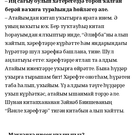
– Иң сағыу булып хәтерегеҙҙә тороп ҡалған
берәй ваҡиға тураһында һөйләгеҙ әле.
– Атайымдан китап уҡытырға ярата инем. Ә
уның ваҡыты юҡ. Бер туҡтауһыҙ китап
һорауымдан ялҡыптыр инде, “Әлифба”ны алып
ҡайтып, хәрефтәрҙе күрһәтте һәм яндарындағы
һүрәттәр шул хәрефкә башлана, тине. Шул
аңлатыуы етте: хәрефтәрҙе ятлап та алдым.
Атайым ижектәрҙе уҡырға өйрәтте. Бына һүҙҙәр
уҡырға тырышам бит! Хәрефте онотһам, һүрәтен
таба һалып, уҡыйым. Үҙ алдыма тәүге һүҙҙәрҙе
уҡып күрһәткәс, атайым ышанмай торҙо әле.
Шунан китапхананан Зәйнәб Биишеваның
“Йәнле хәрефтәр” тигән китабын алып ҡайтты.
– Мәктәптә нисек уҡынығыҙ?