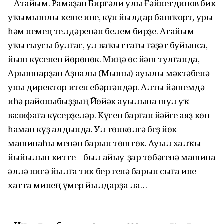
– Атайым. Рамаҙан Бирғәли улы Ғәйнетдинов бик
уҡымышлы кеше ине, күп йылдар башҡорт, урыҫ
һәм немец телдәренән белем бирҙе. Атайым
уҡытыусы булғас, ул ваҡыттағы ғәҙәт буйынса,
йыш күсенеп йөрөнөк. Миңә өс йәш тулғанда,
Арышпарҙан Аҙналы (Мышы) ауылы мәктәбенә
уны директор итеп ебәргәндәр. Алты йәшемдә
иһә районыбыҙҙың Йөйәк ауылына шул уҡ
вазифаға күсерҙеләр. Күсеп барған йәйге аяҙ көн
һаман күҙ алдында. Ул төпкөлгә беҙ йөк
машинаһы менән барып төштөк. Ауыл халҡы
йыйылып китте – был айыу-ҙар төбәгенә машина
әллә нисә йылға тик бер генә барып сыға ине
хатта минең үҫмер йылдарҙа ла…