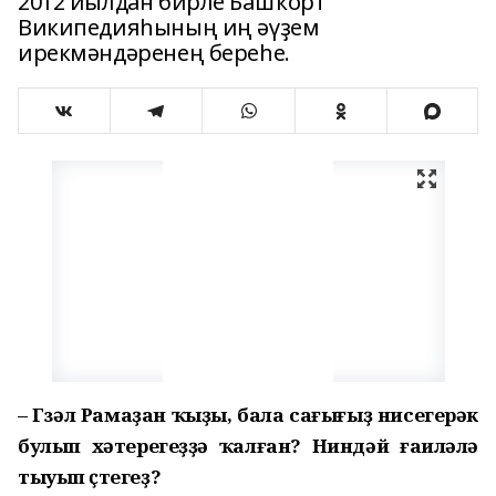
2012 йылдан бирле Башҡорт
Википедияһының иң әүҙем
ирекмәндәренең береһе.
– Гүзәл Рамаҙан ҡыҙы, бала сағығыҙ нисегерәк
булып хәтерегеҙҙә ҡалған? Ниндәй ғаиләлә
тыуып үҫтегеҙ?