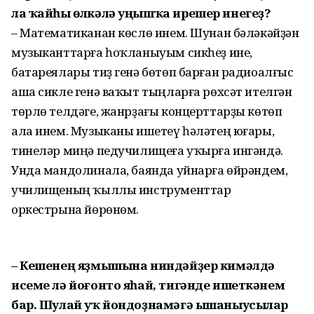
ла ҡайһы өлкәлә уңышҡа ирешер инегеҙ?
– Математиканан көслө инем. Шунан бәләкәйҙән
музыканттарға һоҡланыуым сикһеҙ ине,
батареялары тиҙ генә бөтөп барған радиоалғыс
аша сикле генә ваҡыт тыңларға рөхсәт ителгән
төрлө телдәге, жанрҙағы концерттарҙы көтөп
ала инем. Музыканы ишетеү һәләтең юғары,
тинеләр миңә педучилищеға уҡырға ингәндә.
Унда мандолинала, баянда уйнарға өйрәндем,
училищеның ҡыллы инструменттар
оркестрына йөрөнөм.
– Кешенең яҙмышына ниндәйҙер кимәлдә
исеме лә йоғонто яһай, тигәнде ишеткәнем
бар. Шулай уҡ йондоҙнамәгә ышаныусылар