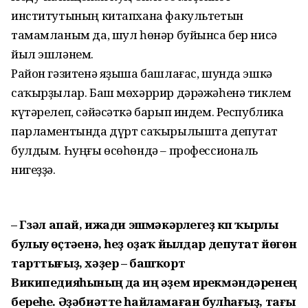
институтының китапхана факультетын
тамамланым да, шул һөнәр буйынса бер нисә
йыл эшләнем.
Район гәзитенә яҙыша башлағас, шунда эшкә
саҡырҙылар. Баш мөхәррир дәрәжәһенә тиклем
күтәрелеп, сәйәсәткә барып индем. Республика
парламентында дүрт саҡырылышта депутат
булдым. Һуңғы өсөһөндә – профессиональ
нигеҙҙә.
– Гүзәл апай, ижади эшмәкәрлегеҙ күп ҡырлы
булыу өҫтәүенә, һеҙ оҙаҡ йылдар депутат йөгөн
тарттығыҙ, хәҙер – башҡорт
Википедияһының да иң әүҙем ирекмәндәренең
береһе. Әҙәбиәтте һайламаған булһағыҙ, тағы