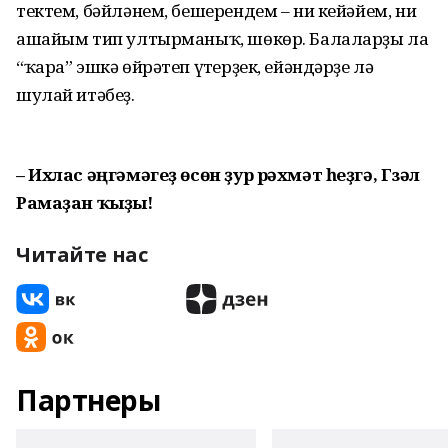
тектем, бәйләнем, бешерендем – ни кейәйем, ни
ашайым тип ултырманыҡ, шөкөр. Балаларҙы ла
“ҡара” эшкә өйрәтеп үҫтерҙек, ейәндәрҙе лә
шулай итәбеҙ.
– Ихлас әңгәмәгеҙ өсөн ҙур рәхмәт һеҙгә, Гүзәл
Рамаҙан ҡыҙы!
Читайте нас
Партнеры