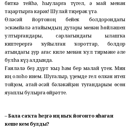
биткә тейһә, һыуларға түгел, ә май менән
таҙартырға кәрәк! Шулай тиҙерәк үтә.
Өләсәй йортоноң бейек болдорондағы
эскәмйәлә атайымдың дуҫтары менән һөйләшеп
ултырғандары, сарлағындағы ылашҡа
киптерергә ҡуйылған ҡороттар, болдор
аҫтындағы ҙур ағас киле менән ҡул тирмәне әле
булһа күҙ алдында.
Ғаиләлә беҙ дүрт ҡыҙ һәм бер малай үҫтек. Мин
иң олоһо инем. Шуғалыр, үҙемде гел өлкән итеп
тойҙом, атай-әсәй бәләкәйҙән туғандарым өсөн
яуаплы булырға өйрәтте.
– Бала саҡта һеҙгә иң ныҡ йоғонто яһаған
кеше кем булды?