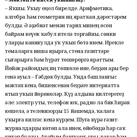
– Яҡшы. Уҡыу еңел бирелде. Арифметика,
алгебра һәм геометрия иң яратҡан дәрестәрем
булды. Ә әҙәбиәт менән тарих минең өсөн
байрам кеүек ҡабул ителә торғайны, сөнки
уларҙы каникулда уҡ уҡып бөтә инем. Ирекле
темаларға инша яҙырға, стена гәзиттәре
сығарырға һәм һүрәт төшөрөргә яраттым.
Йөйәк райондың иң төпкөлө ине, беҙҙән ары бер
генә ауыл – Ғәбдөк булды. Унда башланғыс
мәктәп кенә, бишенсенән беҙҙәге интернатта
ятып уҡып йөрөнөләр. Күҙ алдына килтерегеҙ
әле: электр уты, телефон юҡ, радио ла бик һирәк
кешелә, ә телевизорҙы 15 йәшемдә, ҡалаға
уҡырға килгәс кенә күрҙем. Шуға күрә гәзит-
журналдарҙы көтөп ала инек, өйөбөҙҙә һәр саҡ
китап булды. Атайым башҡорт, урыҫ, татар һәм