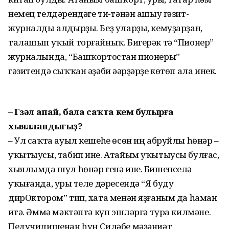
немец телдәрендәге тиҫ-тәнән ашыу гәзит-
журналды алдырҙы. Беҙ уларҙы, кемуҙарҙан,
талашып уҡый торғайныҡ. Бигерәк тә “Пионер”
журналында, “Башҡортостан пионеры”
гәзитендә сыҡҡан әҙәби әҫәрҙәрҙе көтөп ала инек.
– Гүзәл апай, бала саҡта кем булырға
хыялландығыҙ?
– Ул саҡта ауыл кешеһе өсөн иң абруйлы һөнәр –
уҡытыусы, табип ине. Атайым уҡытыусы булғас,
хыялымда шул һөнәр генә ине. Бишенселә
уҡығанда, урыҫ теле дәресендә “Я буду
дирОктором” тип, хата менән яҙғаным да һаман
иҫтә. Әммә мәктәптә күп эшләргә тура килмәне.
Педучилищенан һуң Силәбе мәҙәниәт