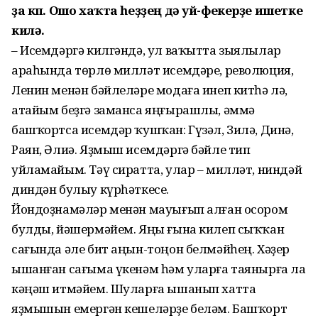
ҙа күп. Ошо хаҡта һеҙҙең дә уй-фекерҙе ишетке
килә.
– Исемдәргә килгәндә, ул ваҡытта зыялылар
араһында төрлө милләт исемдәре, революция,
Ленин менән бәйлеләре модаға инеп китһә лә,
атайым беҙгә заманса яңғырашлы, әммә
башҡортса исемдәр ҡушҡан: Гүзәл, Зилә, Динә,
Раян, Әлиә. Яҙмыш исемдәргә бәйле тип
уйламайым. Тәү сиратта, улар – милләт, ниндәй
диндән булыу күрһәткесе.
Йондоҙнамәләр менән мауығып алған осором
булды, йәшермәйем. Яңы ғына килеп сыҡҡан
сағында әле бит аңын-тоңон белмәйһең. Хәҙер
ышанған сағыма үкенәм һәм уларға таянырға ла
кәңәш итмәйем. Шуларға ышанып хатта
яҙмышын емергән кешеләрҙе беләм. Башҡорт