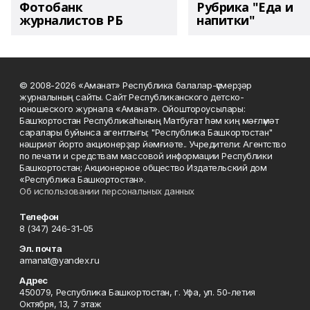
Фотобанк
Рубрика "Еда и
журналистов РБ
напитки"
© 2008-2026 «Аманат» Республика балалар-үҫмерҙәр
журналының сайты. Сайт Республиканского детско-
юношеского журнала «Аманат». Ойоштороусылары:
Башҡортостан Республикаһының Матбуғат һәм киң мәғлүмәт
саралары буйынса агентлығы; "Республика Башкортостан"
нәшриәт йорто акционерҙар йәмғиәте.. Учредители: Агентство
по печати и средствам массовой информации Республики
Башкортостан; Акционерное общество Издательский дом
«Республика Башкортостан».
Об использовании персональных данных
Телефон
8 (347) 246-31-05
Эл. почта
amanat@yandex.ru
Адрес
450079, Республика Башкортостан, г. Уфа, ул. 50-летия
Октября, 13, 7 этаж