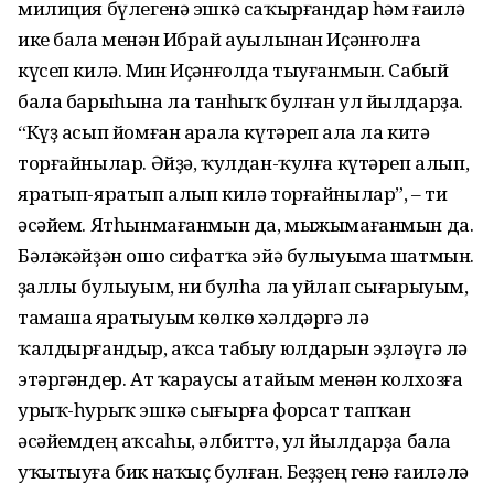
милиция бүлегенә эшкә саҡырғандар һәм ғаилә
ике бала менән Ибрай ауылынан Иҫәнғолға
күсеп килә. Мин Иҫәнғолда тыуғанмын. Сабый
бала барыһына ла танһыҡ булған ул йылдарҙа.
“Күҙ асып йомған арала күтәреп ала ла китә
торғайнылар. Әйҙә, ҡулдан-ҡулға күтәреп алып,
яратып-яратып алып килә торғайнылар”, – ти
әсәйем. Ятһынмағанмын да, мыжымағанмын да.
Бәләкәйҙән ошо сифатҡа эйә булыуыма шатмын.
Үҙаллы булыуым, ни булһа ла уйлап сығарыуым,
тамаша яратыуым көлкө хәлдәргә лә
ҡалдырғандыр, аҡса табыу юлдарын эҙләүгә лә
этәргәндер. Ат ҡараусы атайым менән колхозға
урыҡ-һурыҡ эшкә сығырға форсат тапҡан
әсәйемдең аҡсаһы, әлбиттә, ул йылдарҙа бала
уҡытыуға бик наҡыҫ булған. Беҙҙең генә ғаиләлә