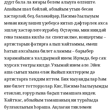
дүрт бала ла юғары белем алыуға өлгәште.
Апайым шәл бәйләй, абзыйым утын-бесән
хәстәрләй, беҙ, бәләкәйҙәр, Нәсимә һылыуым
менән икәүләшеп үҙебеҙсә китап-дәфтәрлек аҡса
эшләү хәстәрлеге күрәбеҙ. Өҫтәүенә, мин ниндәй
генә тамаша килһә лә: спектаклме, концертмы –
артистарын фатирға алып ҡайтаммы, емеш
һатып аҡсаһына билет аламмы – барыбер
ҡарамайынса ҡалдырмай инем. Иҫемдә, бер саҡ
ҡурсаҡ театры килде. Уҡымай инем әле. Эйек
аша сығып ҡына еләк йыйып килтерҙем дә
артистарға тәҡдим иттем. Бик ҡыуандылар һәм
ике билет тотторҙолар. Кис, Нәсимә һылыуымды
етәкләп, ғорур ғына баҫып тамашаға индек.
Ҡайтҡас, абзыйым тамашаның ни тураһыда
булғанлығын һораша. Аңлаған тиклемен