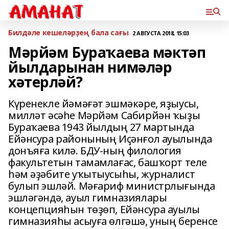
Билдәле кешеләрҙең бала сағы
2 АВГУСТА 2018, 15:03
Мәрйәм Бураҡаева мәктәп
йылдарынан нимәләр
хәтерләй?
Күренекле йәмәғәт эшмәкәре, яҙыусы,
милләт әсәһе Мәрйәм Сабирйән ҡыҙы
Бураҡаева 1943 йылдың 27 мартында
Ейәнсура районының Иҫәнғол ауылында
донъяға килә. БДУ-ның филология
факультетын тамамлағас, башҡорт теле
һәм әҙәбите уҡытыусыһы, журналист
булып эшләй. Мәғариф министрлығында
эшләгәндә, ауыл гимназиялары
концепцияһын төҙөп, Ейәнсура ауылы
гимназияһы асыуға өлгәшә, уның беренсе