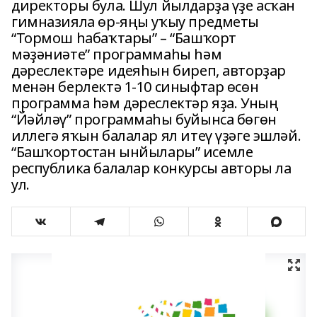
директоры була. Шул йылдарҙа үҙе асҡан
гимназияла өр-яңы уҡыу предметы
“Тормош һабаҡтары” – “Башҡорт
мәҙәниәте” программаһы һәм
дәреслектәре идеяһын биреп, авторҙар
менән берлектә 1-10 синыфтар өсөн
программа һәм дәреслектәр яҙа. Уның
“Йәйләү” программаһы буйынса бөгөн
иллегә яҡын балалар ял итеү үҙәге эшләй.
“Башҡортостан ынйылары” исемле
республика балалар конкурсы авторы ла
ул.