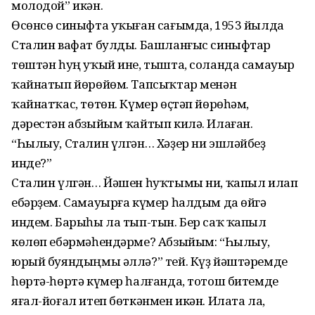
молодой” икән.
Өсөнсө синыфта уҡыған сағымда, 1953 йылда
Сталин вафат булды. Башланғыс синыфтар
төштән һуң уҡый ине, тышта, соланда самауыр
ҡайнатып йөрөйөм. Тапсыҡтар менән
ҡайнатҡас, төтөн. Күмер өҫтәп йөрөһәм,
дәрестән абзыйым ҡайтып килә. Илаған.
“Һылыу, Сталин үлгән… Хәҙер ни эшләйбеҙ
инде?”
Сталин үлгән… Йәшен һуҡтымы ни, ҡапыл илап
ебәрҙем. Самауырға күмер һалдым да өйгә
индем. Барыһы ла тып-тын. Бер саҡ ҡапыл
көлөп ебәрмәһендәрме? Абзыйым: “Һылыу,
юрый буяндыңмы әллә?” тей. Күҙ йәштәремде
һөртә-һөртә күмер һалғанда, тотош битемде
яғал-йоғал итеп бөткәнмен икән. Илата ла,