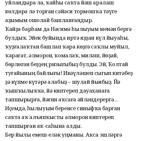
уйландыра ла, ҡайһы саҡта йәш аралаш
көлдөрә лә торған сәйәси тормошҡа тәүге
аҙымым ошолай башланғандыр.
Ҡайҙа барһам да Нәсимә һылыуым менән бергә
булдыҡ. Эйек буйында иртә яҙҙан күл йыуаһы,
ҡуҙғалаҡтан башлап ҡара көҙгә саҡлы муйыл,
ҡарағат, әлморон, ҡомалаҡ, миләш, йөҙәй,
бөрлөгән беҙҙең ризығыбыҙ булды. Эй, Ҡолтай
туғайының байлығы! Икәүләшеп сығып китәбеҙ
ҙә күпме күтәрә алабыҙ – шулай йыябыҙ. Йә
ҡышҡылыҡҡа, йә киптереп дауаханаға
тапшырырға, йәғни аҡсаға әйләндерергә…
Иҫемдә, һылыуым беренсе синыфҡа барған
саҡта аҡ алъяпҡысты әлморон киптереп
тапшырған аҡ-саһына алды.
Бер йылы емеш-еләк уңманы. Аҡса эшләргә