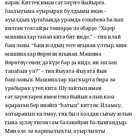
кәрәк. Киттек имән сәтләүеге йыйырға.
Һылыуыма ауырыраҡ булдымы икән –
ауылдың уртаһында урамда елкәһенә һалып
килгән тоҡсайҙы төшөрҙө лә ебәрҙе. “Хәҙер
машиналар тапап китә бит инде,” – тип илай
башланы. “Һин юлдың теге яғынан ултыр, мин
машиналар йөрөгән яғынан. Машина
йөрөтөүсенең дә күҙе бар ҙа инде, ни эшләп
тапаһын ул?” – тип йыуата-йыуата йыя
башланыҡ. Машиналар ҡысҡырта бирә лә
урабыраҡ үтеп китә. Шулайтып имән
сәтләүектәрен имен генә йыйып алып кәзә
аҫыраған бер инәйгә “һатып” киттек. Иламау,
аптыранып ҡалмау, тик был хәлдән сығыу юлын
ғына эҙләү тигән сәм бәләкәйҙән һалынғандыр.
Мин әле лә ҡаршылыҡты, ауырлыҡты