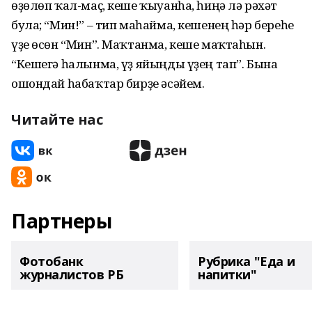
өҙөлөп ҡал-маҫ, кеше ҡыуанһа, һиңә лә рәхәт
була; “Мин!” – тип маһайма, кешенең һәр береһе
үҙе өсөн “Мин”. Маҡтанма, кеше маҡтаһын.
“Кешегә һалынма, үҙ яйыңды үҙең тап”. Бына
ошондай һабаҡтар бирҙе әсәйем.
Читайте нас
Партнеры
Фотобанк
Рубрика "Еда и
журналистов РБ
напитки"