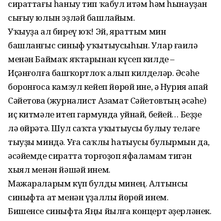
сираттағы һаныу тип ҡабул итәм һәм һынауҙан
сығыу юлын эҙләй башлайым.
Уҡыуҙа ал биреү юҡ! Эй, яраттым мин
башланғыс синыф уҡытыусыһын. Улар ғаилә
менән Баймаҡ яҡтарынан күсеп килде –
Иҫәнғолға башҡортлоҡ алып килделәр. Әсәһе
боронғоса камзул кейеп йөрөй ине, ә Нурия апай
Сәйетова (журналист Азамат Сәйетовтың әсәһе)
иҫ китмәле итеп гармунда уйнай, бейей… Беҙҙе
лә өйрәтә. Шул саҡта уҡытыусы булыу теләге
тыуҙы миндә. Уға саҡлы һатыусы булырмын да,
әсәйемде сиратта торғоҙоп яфаламам тигән
хыял менән йәшәй инем.
Мажараларым күп булды минең. Алтынсы
синыфта ат менән үҙаллы йөрөй инем.
Бишенсе синыфта Яңы йылға концерт әҙерләнек.