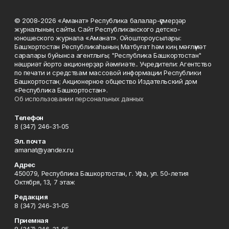
© 2008-2026 «Аманат» Республика балалар-үҫмерҙәр
журналының сайты. Сайт Республиканского детско-
юношеского журнала «Аманат». Ойоштороусылары:
Башҡортостан Республикаһының Матбуғат һәм киң мәғлүмәт
саралары буйынса агентлығы; "Республика Башкортостан"
нәшриәт йорто акционерҙар йәмғиәте.. Учредители: Агентство
по печати и средствам массовой информации Республики
Башкортостан; Акционерное общество Издательский дом
«Республика Башкортостан».
Об использовании персональных данных
Телефон
8 (347) 246-31-05
Эл. почта
amanat@yandex.ru
Адрес
450079, Республика Башкортостан, г. Уфа, ул. 50-летия
Октября, 13, 7 этаж
Редакция
8 (347) 246-31-05
Приемная