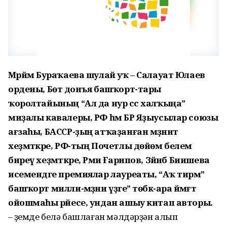
Мәрйәм Бураҡаева шулай уҡ – Салауат Юлаев
ордены, Бөтә донъя башҡорт-тары
ҡоролтайының “Ал да нур сәс халҡыңа”
миҙалы кавалеры, РФ һәм БР Яҙыусылар союзы
ағзаһы, БАССР-ҙың атҡаҙанған мәҙәниәт
хеҙмәткәре, РФ-тың Почетлы дөйөм белем
биреү хеҙмәткәре, Рәми Ғарипов, Зәйнәб Биишева
исемендәге премиялар лауреаты, “Аҡ тирмә”
башҡорт милли-мәҙәни үҙәге” төбәк-ара йәмәғәт
ойошмаһы рәйесе, ундан ашыу китап авторы.
– Үҙемде белә башлаған мәлдәрҙән алып