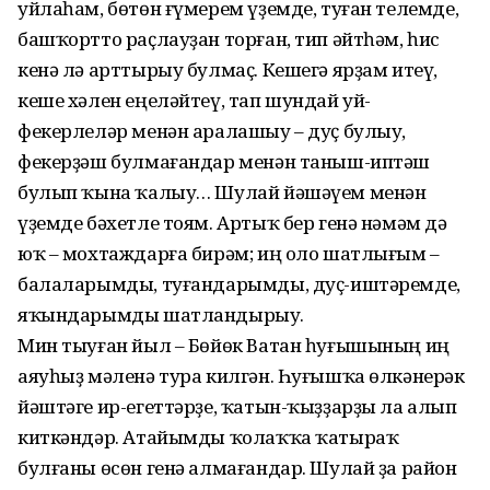
уйлаһам, бөтөн ғүмерем үҙемде, туған телемде,
башҡортто раҫлауҙан торған, тип әйтһәм, һис
кенә лә арттырыу булмаҫ. Кешегә ярҙам итеү,
кеше хәлен еңеләйтеү, тап шундай уй-
фекерлеләр менән аралашыу – дуҫ булыу,
фекерҙәш булмағандар менән таныш-иптәш
булып ҡына ҡалыу… Шулай йәшәүем менән
үҙемде бәхетле тоям. Артыҡ бер генә нәмәм дә
юҡ – мохтаждарға бирәм; иң оло шатлығым –
балаларымды, туғандарымды, дуҫ-иштәремде,
яҡындарымды шатландырыу.
Мин тыуған йыл – Бөйөк Ватан һуғышының иң
аяуһыҙ мәленә тура килгән. Һуғышҡа өлкәнерәк
йәштәге ир-егеттәрҙе, ҡатын-ҡыҙҙарҙы ла алып
киткәндәр. Атайымды ҡолаҡҡа ҡатыраҡ
булғаны өсөн генә алмағандар. Шулай ҙа район