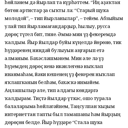
һөйләнем дә йырлап та күрһәттем. “Иң аҙаҡтан
бөтөн артистар ҙа сыҡты ла: “Старый щука
молодой”, – тип йырланылар”, – тейем. Абзыйым
улай тип йырламағандарҙыр, һылыу, русса
дөрөҫ түгел бит, тине. Әммә мин үҙ фекеремдә
ҡалдым. Йыр йылдар буйы күңелдә йөрөнө, тик
һүҙҙәренең ниндәй булыуын аңғарып етә
алманым. Бәхәсләшмәнем. Мин әле лә үҙ
һүҙемдең дөрөҫ кенә икәнлегенә ныҡлап
инанмаһам, йәки кешенең үҙ фекерен ныҡлап
яҡлашҡанын белһәм, бәхәскә инмәйем.
Аңлашылыр әле, тип алдағы көндәргә
ҡалдырам. Тиҫтә йылдар үткәс, ошо турала
балаларыма һөйләгәйнем, Таңсулпан ҡыҙым
интернеттан тапты был тамашаны һәм йырҙың
дөрөҫөн белде. Йыр һүҙҙәре “Стала щука