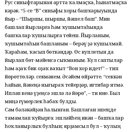
Рус синыфтарынан артта ҡалмаҫҡа, һынатмаҫҡа
кәрәк. “5-се “В” синыфы хоры башҡарыуында
йыр – “Шыршы, шыршы, йәшел баш”. Мин
башлап йырларға һәм ҡушымтаһында
башҡалар ҡушылырға тейеш. Йырланым,
ҡушымтаһын башланым – берәү ҙә ҡушылмай.
Ҡараһам, ҡасып бөткәндәр. Өс куплетын да
йырлап бөт-мәйенсә сыҡманым. Ҡул саптылар
һәм аҙаҡ бик оҙаҡ ваҡыт “Вон хор идет!” – тип
йөрөттөләр. Үсекмәнем. Әсәйем өйрәтте. “Үсеккән
һайын, йәнеңә нығыраҡ тейерҙәр, иғтибар итмә.
Ипләп кенә үҙеңсә эшлә лә йөрө”, – ти ине. Был
миңә ғүмерлек һабаҡ булды.
Сәм бәләкәйҙән һалынған. Башлаған эшеңде
тамамлап ҡуйырға: эшләйһең икән – башҡалар
һоҡланырлыҡ булһын; ярҙамсыл бул – ҡулың