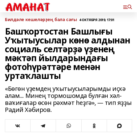
Билдәле кешеләрҙең бала сағы
4 ОКТЯБРЯ 2019, 17:01
Башҡортостан Башлығы
Уҡытыусылар көнө алдынан
социаль селтәрҙә үҙенең
мәктәп йылдарындағы
фотоһүрәттәре менән
уртаҡлашты
«Бөгөн үҙемдең уҡытыусыларымды иҫкә
алам... Минең тормошомда булған хәл-
ваҡиғалар өсөн рәхмәт һеҙгә», — тип яҙҙы
Радий Хәбиров.