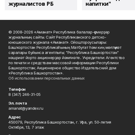
журналистов РБ
напитки"
© 2008-2026 «Аманат» Республика балалар-үҫмерҙәр
журналының сайты. Сайт Республиканского детско-
юношеского журнала «Аманат». Ойоштороусылары:
Башҡортостан Республикаһының Матбуғат һәм киң мәғлүмәт
саралары буйынса агентлығы; "Республика Башкортостан"
нәшриәт йорто акционерҙар йәмғиәте.. Учредители: Агентство
по печати и средствам массовой информации Республики
Башкортостан; Акционерное общество Издательский дом
«Республика Башкортостан».
Об использовании персональных данных
Телефон
8 (347) 246-31-05
Эл. почта
amanat@yandex.ru
Адрес
450079, Республика Башкортостан, г. Уфа, ул. 50-летия
Октября, 13, 7 этаж