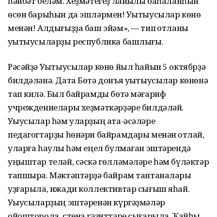
һәйбәт беләм. Хеҙмәтегеҙ лайыҡлы баһаланһын
өсөн барыһын да эшләрмен! Уҡытыусылар көнө
менән! Алдығыҙҙа баш эйәм», — тип ҡотланы
уҡытыусыларҙы республика башлығы.
Рәсәйҙә Уҡытыусылар көнө йыл һайын 5 октябрҙә
билдәләнә. Дата Бөтә донъя уҡытыусылар көнөнә
тап килә. Был байрамды бөтә мәғариф
учреждениелары хеҙмәткәрҙәре билдәләй.
Уҡыусылар һәм уларҙың ата-әсәләре
педагогтарҙы һөнәри байрамдары менән ҡотлай,
уларға һаулыҡ һәм еңел булмаған эштәрендә
уңыштар теләй, сәскә гөлләмәләре һәм бүләктәр
тапшыра. Мәктәптәрҙә байрам тантаналары
уҙғарыла, ижади коллективтар сығыш яһай.
Уҡыусыларҙың эштәренән күргәҙмәләр
ойошторола, стена гәзиттәре сығарыла. Ҡайһы