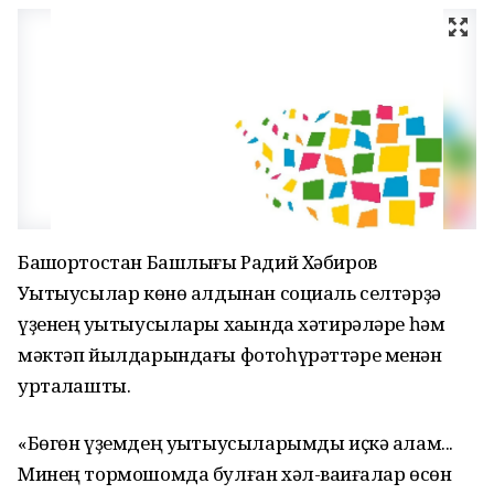
Башҡортостан Башлығы Радий Хәбиров
Уҡытыусылар көнө алдынан социаль селтәрҙә
үҙенең уҡытыусылары хаҡында хәтирәләре һәм
мәктәп йылдарындағы фотоһүрәттәре менән
уртаҡлашты.
«Бөгөн үҙемдең уҡытыусыларымды иҫкә алам...
Минең тормошомда булған хәл-ваҡиғалар өсөн