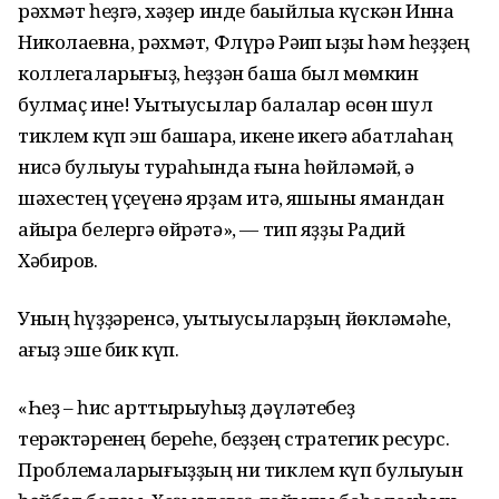
рәхмәт һеҙгә, хәҙер инде баҡыйлыҡҡа күскән Инна
Николаевна, рәхмәт, Флүрә Рәҡип ҡыҙы һәм һеҙҙең
коллегаларығыҙ, һеҙҙән башҡа был мөмкин
булмаҫ ине! Уҡытыусылар балалар өсөн шул
тиклем күп эш башҡара, икене икегә ҡабатлаһаң
нисә булыуы тураһында ғына һөйләмәй, ә
шәхестең үҫеүенә ярҙам итә, яҡшыны ямандан
айыра белергә өйрәтә», — тип яҙҙы Радий
Хәбиров.
Уның һүҙҙәренсә, уҡытыусыларҙың йөкләмәһе,
ҡағыҙ эше бик күп.
«Һеҙ – һис арттырыуһыҙ дәүләтебеҙ
терәктәренең береһе, беҙҙең стратегик ресурс.
Проблемаларығыҙҙың ни тиклем күп булыуын