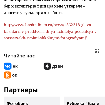
бер мәктәптәрҙә Үҙидара көнө үткәрелә –
дәресте уҡыусылар алып бара.
http://www.bashinform.ru/news/1362318-glava-
bashkirii-v-preddverii-dnya-uchitelya-podelilsya-v-
sotssetyakh-svoimi-shkolnymi-fotografiyami/
Читайте нас
Партнеры
Фотобанк
Рубрика "Еда и