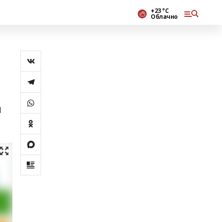
+23 °С
Облачно
а
й