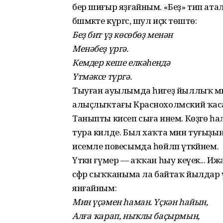
бер шиғыр яҙғайным. «Беҙ» тип атала
бәшмәкте күргәс, шул иҫкә төштө:
Беҙ бит үҙ көсөбөҙ менән
Менәбеҙ үргә.
Кемдер кеше елкәһендә
Үтмәксе түргә.
Тыуған ауылымда һигеҙ йыллыҡ мәк
алыҫлыҡтағы Краснохолмский ҡасаб
Таныпты кисеп сыға инем. Көҙгө һа
тура килде. Был хаҡта мин туғыҙынс
исемле повесымда һөйләп үткәйнем.
Үткән ғүмер — аҡҡан һыу кеүек... Иж
сәфәр сыҡҡаныма ла байтаҡ йылдар үт
янғайным:
Мин үҫәмен һаман. Үҫкән һайын,
Алға ҡарап, ныҡлы баҫырмын,