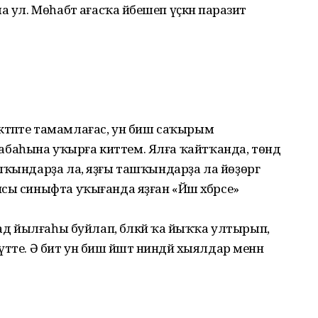
 ул. Мөһабәт ағасҡа йәбешеп үҫкән паразит
тәпте тамамлағас, ун биш саҡырым
аһына уҡырға киттем. Ялға ҡайтҡанда, төндә
лҡындарҙа ла, яҙғы ташҡындарҙа ла йөҙөргә
ы синыфта уҡығанда яҙған «Йәш хәбәрсе»
ад йылғаһы буйлап, бәләкәй ҡа йыҡҡа ултырып,
те. Ә бит ун биш йәштә ниндәй хыялдар менән