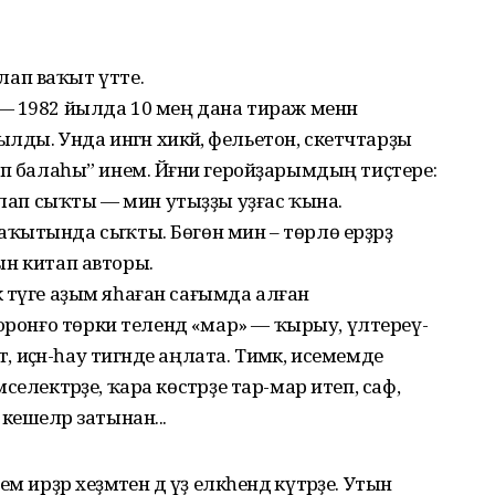
ап ваҡыт үтте.
— 1982 йылда 10 мең дана тираж менән
лды. Унда ингән хикәйә, фельетон, скетчтарҙы
ктәп балаһы” инем. Йәғни геройҙарымдың тиҫтере:
ңлап сыҡты — мин утыҙҙы уҙғас ҡына.
ытында сыҡты. Бөгөн мин – төрлө ерҙәрҙә
ҡын китап авторы.
кә тәүге аҙым яһаған сағымда алған
оронғо төрки телендә «мар» — ҡырыу, үлтереү-
мәт, иҫән-һау тигәнде аңлата. Тимәк, исемемде
әмселектәрҙе, ҡара көстәрҙе тар-мар итеп, саф,
 кешеләр затынан...
ирҙәр хеҙмәтен дә үҙ елкәһендә күтәрҙе. Утын