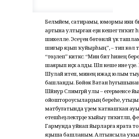
Белмәйем, сатирамы, юмормы икән бы
артына ултырған еҙнә кешегә тәнҡит һ
шикелле. Эсеүен бөтөнләй үк ташлама
шиғыр яҙып ҡуйырһың”, – тип көлә т
“төҙәлеп” киткәс: “Мин бит һинең бе
шаярып иҫкә алды. Шәп кеше ине үҙе. Й
Шулай итеп, минең ижад юлым ты
башланды. Бөйөк Ватан һуғышынан
Шәйнур Сәлимгәрәй улы – егерменсе
ойоштороусыларҙың береһе, утыҙы
матбуғатында әүҙем ҡатнашҡан ауыл хә
етешһеҙлектәрҙе ҡыйыу тәнҡитләп, ф
Гармунда уйнап йырларға ярата торғ
яҙыша башланым. Алтынсыла уҡыған