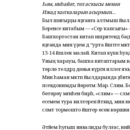
Һәм, ниһайәт, тел асҡысы менән
Ижад ҡапҡаларын асырмын…
Был шиғырҙы яҙғанға алтмыш йылл
Беренсе китабым — «Сер ҡапсығы» 
Башҡортостан китап нәшриәтендә баҫы
яҙғанда мин үҙем дә “урта йәштәге мә
13-14 йәшлек малай. Китап күпкә һу
Уның ҡарауы, башҡа китаптарым ваҡ
төрлө телдәрҙә дөнья күргән иллегә я
Мин һаман мәктәп йылдарында әҙәбиәт
псевдонимды йөрөтәм: Мар. Сәлим. Б
бөтөрөү мәғәнәһен бирһә, «сәлим» — сәлә
есемемә тура килтереп әйткәндә, мин к
сәләмәт тормошто йәшәтер өсөн көрәшкән
Әтәйем һуғыш инвалиды булғас, инәйем 