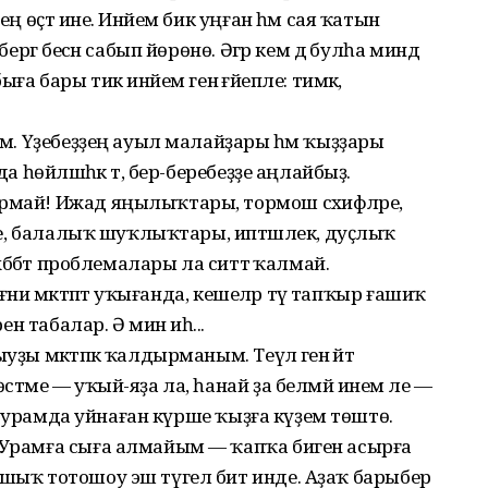
ең өҫтә ине. Инәйем бик уңған һәм сая ҡатын
бергә бесән сабып йөрөнө. Әгәр кем дә булһа миндә
ға бары тик инәйем генә ғәйепле: тимәк,
йем. Үҙебеҙҙең ауыл малайҙары һәм ҡыҙҙары
да һөйләшһәк тә, бер-беребеҙҙе аңлайбыҙ.
рмай! Ижад яңылыҡтары, тормош сәхифәләре,
ләре, балалыҡ шуҡлыҡтары, иптәшлек, дуҫлыҡ
өхәббәт проблемалары ла ситтә ҡалмай.
йәғни мәктәптә уҡығанда, кешеләр тәү тапҡыр ғашиҡ
ен табалар. Ә мин иһә...
ҙы мәктәпкә ҡалдырманым. Теүәл генә әйтә
стәме — уҡый-яҙа ла, һанай ҙа белмәй инем әле —
тә, урамда уйнаған күрше ҡыҙға күҙем төштө.
? Урамға сыға алмайым — ҡапҡа биген асырға
ишыҡ тотошоу эш түгел бит инде. Аҙаҡ барыбер