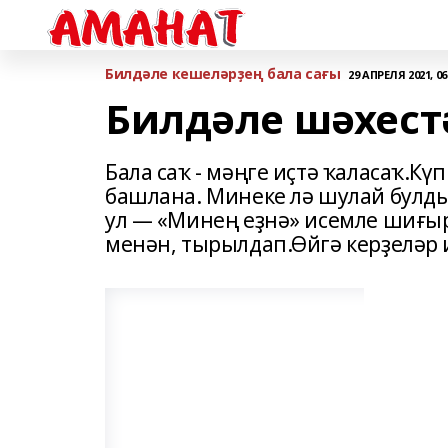
Билдәле кешеләрҙең бала сағы
29 АПРЕЛЯ 2021, 06
Билдәле шәхест
Бала саҡ - мәңге иҫтә ҡаласаҡ.К
башлана. Минеке лә шулай булды.
ул — «Минең еҙнә» исемле шиғы
менән, тырылдап.Өйгә керҙеләр