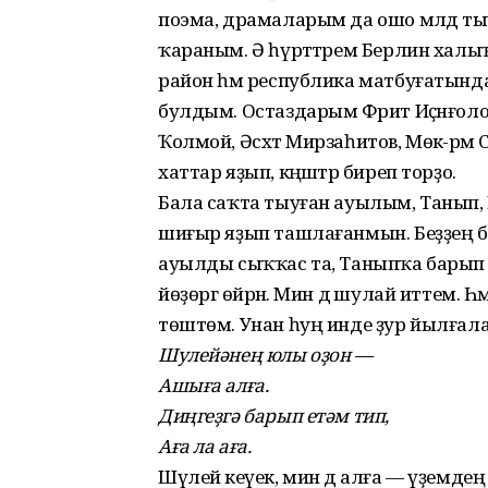
поэма, драмаларым да ошо мәлдә тыу
ҡараным. Ә һүрәттәрем Берлин халыҡ
район һәм республика матбуғатында 
булдым. Остаздарым Фәрит Иҫәнғоло
Ҡолмой, Әсхәт Мирзаһитов, Мөкә-рәмә
хаттар яҙып, кәңәштәр биреп торҙо.
Бала саҡта тыуған ауылым, Танып, 
шиғыр яҙып ташлағанмын. Беҙҙең б
ауылды сыҡҡас та, Таныпҡа барып ҡ
йөҙөргә өйрәнә. Мин дә шулай иттем. Һ
төштөм. Унан һуң инде ҙур йылғала
Шулейәнең юлы оҙон —
Ашыға алға.
Диңгеҙгә барып етәм тип,
Аға ла аға.
Шүлейә кеүек, мин дә алға — үҙемде