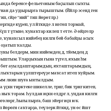
налында беренсе фельетоным баҫылып сыҡты.
нан да уҙҙырырға тырыштым. (Йәйәләр эсендә генә
ип, әсәйҙе “инәй” тип йөрөтәләр.)
ргәнде күреп, ул әйткәнде лә көтөп тормай,
тә үтмәне, ҡунаҡтар килеп тә етте. Ә өйҙәгеләр
е, ҡунаҡсыл инәйебеҙ килгән әбей-бабайҙы асыҡ
, оҙатып ҡалды.
ны белдерәм, мин инәйемдең дә, әтәйемдең дә
ыштым. Уларҙыҡын ғына түгел, яҡын һәм
, бөтә ауылдаштарымдың, яҡташтарымдың,
лыҡтарын үҙләштереүҙе маҡсат итеп ҡуйҙым.
әммә ләкин шуға ынтылдым.
н тирәктеке шикелле, тәрәнгә, бик тәрәнгә китеп,
ныҡ торам. Һулдан иҫкән елдәргә лә, уңдан килгән
гөлөргә, һығылырға, баш эйергә иҫәп юҡ.
өгән саҡтарҙа, теүәлерәк әйткәндә, ун өс йәштә