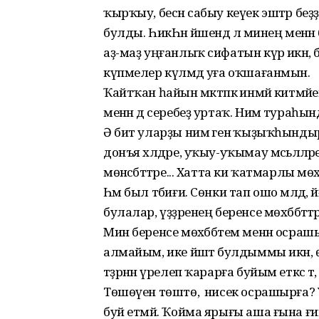
ҡырҡыу, бесән сабыу кеүек эштәр беҙҙ
булды. ҺикҺән йәшендә лә минең менән 
аҙ-маҙ уңғанлыҡ сифатын күрә икән, бы
күпмелер күләмдә уға оҡшағанмын.
Ҡайтҡан һайын мәктәпкә инмәй китмә
менән дә серебеҙ уртаҡ. Нимә тураһын
Ә бит уларҙы нимә генә ҡыҙыҡһынды
донъя хәлдәре, уҡыу-уҡымау мәсьәлә
мөнәсәбәттәре... Хатта ки ҡатмарлы м
Һәм был тәбиғи. Сөнки тап ошо мәлдә, 
булалар, үҙҙәренең беренсе мөхәббәттәр
Мин беренсе мөхәббәтем менән осрашыу
алмайым, ике йәштә булдыммы икән, ө
тәҙрәнән үрелеп ҡарарға буйым еткәс 
Төшөүен төштө, ә нисек осрашырға
буй етмәй. Ҡойма ярығы аша ғына ғ