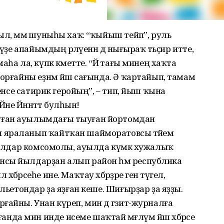
л, әммә шуныһы хаҡ: “ҡыйыш тейәп”, руль
үҙе апайымдың әрләүенән дә нығыраҡ тәьҫир итте,
һа ла, күпкә кәметте. “Йә тағы минең хаҡта
орғайны еҙнәм йәш сағында. Ә ҡартайып, тамам
ренсе сатирик геройың”, – тип, йыш ҡына
әне Йәннәттә булһын!
уған ауылымдағы тыуған йортомдан
 яраланып ҡайтҡан шайморатовсы әтәйем
 йылдар комсомолы, ауылда күмәк хужалыҡ
нсы йылдарҙан алып район һәм республика
бәрсеһе ине. Маҡтау хәбәрҙәре генә түгел,
ельетондар ҙа яҙған кеше. Шиғырҙар ҙа яҙҙы.
айны. Унан күреп, мин дә гәзит-журналға
да мин инде исеме шаҡтай мәғлүм йәш хәбәрсе