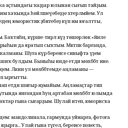
пҡа аҫтындағы ҡаҙҙар юлынан сығып тайҙым.
 нимә хаҡында һөйләшеүебеҙҙе хәтерләмәйем. Ул
ҙең юмористик әҙәбиәтебеҙ күп нәмә юғалтты,
 Баҡтиһәң, күрше-тирәлә күҙ төшөрлөк «йәнле
рыһын да яратып сыҡтым. Мәктәпкә барғанда,
 ҡалманы. Шуға күрә беренсе синыфта үҙем
 ғашиҡ булдым. Быныһы инде етди мөхәббәт ине.
рҙем. Ләкин ул мөхәббәтемде аңламаны —
п ырғытты.
нап етди шиғыр яҙмайым. Аңламаҫтар тип
утында янғандан һуң артабан мөхәббәт юлымда
маҡтар ғына сығарҙым. Шулай итеп, юморисҡа
рәндем: мандолинала, гармунда уйнарға, фотоға
ә яҙырға... Улай ғына түгел, беренсе повесть,