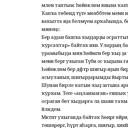
әмәлен таптым: һөйөклөм янына ҡа
Ҡапҡа төбөндә тәүге мөхәббәтем менән
ваҡытта яҙа белмәүем арҡаһында, беҙ
минеңсә.
Бер аҙҙан башҡа ҡыҙҙарҙы осраттым.
ҡурсаҡтар» байтаҡ икән. Уларҙың ба
урамыбыҙҙа мин һөймәгән бер ҡыҙ ҙа
менән бергә уҡыған Түбән ос ҡыҙына
Һөйөклөмә бер дәфтәр шиғыр яҙып би
асыуланып, шиғырҙарымды йырты
Шунан бирле ҡатын-ҡыҙ затына ар
ҡурҡам. Теге «аңланмаған» ғишыҡ 
осраған бөтә ҡыҙҙарға ла шаян таҡ
әйләндем.
Мәктәптә уҡығанда байтаҡ һөнәргә өй
төшөрөргә, һүрәт яһарға, шиғыр, хикәй