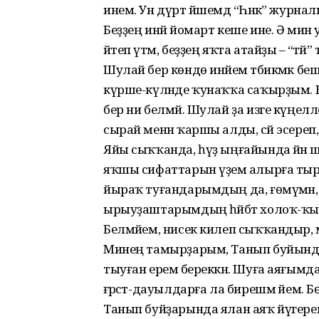
инем. Ун дүрт йәшемдә “Һәнәк” жур
Беҙҙең инәй йомарт кеше ине. Ә мин у
әйтеп үтәм, беҙҙең яҡта атайҙы – “әтәй” т
Шулай бер көндө инәйем тәбикмәк беше
күрше-күләнде ҡунаҡҡа саҡырҙым. Күп 
бер ни белмәй. Шулай ҙа изге күңелл
сырай менән ҡаршы алды, сәй эсереп
Яйы сыҡҡанда, һүҙ ыңғайында йәнә шу
яҡшы сифаттарын үҙемә алырға тыр
йыраҡ туғандарымдың да, ғөмүмән
ырыуҙаштарымдың һәйбәт холоҡ-ҡы
Белмәйем, нисек килеп сыҡҡандыр, 
Минең тамырҙарым, Танып буйында үҫкә
тыуған еремә береккән. Шуға аяғымда 
ғәрәсәт-дауылдарға ла бирешмә йем. Бө
Танып буйҙарында ялан аяҡ йүгереп йөр