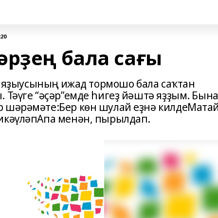
:20
әрҙең бала сағы
үп яҙыусының ижад тормошо бала саҡтан
 Тәүге “әҫәр”емде һигеҙ йәштә яҙҙым. Бын
р шәрәмәте:Бер көн шулай еҙнә килдеМата
 икәүләпАпа менән, пырылдап.