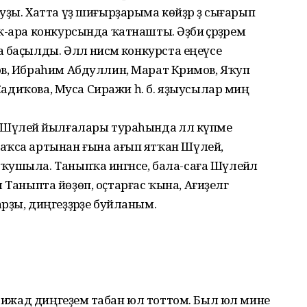
ҙы. Хатта үҙ шиғырҙарыма көйҙәр ҙә сығарып
-ара конкурсында ҡатнашты. Әҙәби әҫәрҙәрем
баҫылды. Әллә нисәмә конкурста еңеүсе
в, Ибраһим Абдуллин, Марат Кәримов, Яҡуп
 Садиҡова, Муса Сиражи һ. б. яҙыусылар миңә
Шүлейә йылғалары тураһында әллә күпме
аҡса артынан ғына ағып ятҡан Шүлейә,
ушыла. Таныпҡа ингәнсе, бала-саға Шүлейәлә
әм Таныпта йөҙөп, оҫтарғас ҡына, Ағиҙелгә
рҙы, диңгеҙҙәрҙе буйланым.
ң ижад диңгеҙемә табан юл тоттом. Был юл мине