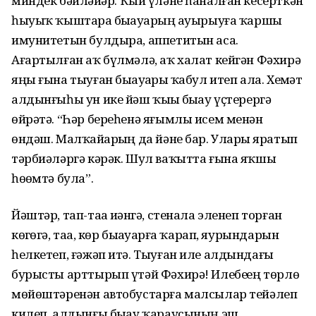
миндек бәйләйҙәр. Ҡый үләне һаналған кесерткән
һыуыҡ ҡыштарҙа быҙауҙарҙың ауырыуға ҡаршы
имунитетын булдыра, аппетитын аса.
Ағартылған аҡ бүлмәлә, аҡ халат кейгән Фәхирә
яңы ғына тыуған быҙауҙарҙы ҡабул итеп ала. Хеҙмәт
алдынғыһы ун ике йәш ҡыҙҙы быҙау үҫтерергә
өйрәтә. “Һәр береһенә яғымлы исем менән
өндәш. Малҡайҙарҙың да йәне бар. Уларҙы яратып
тәрбиәләргә кәрәк. Шул ваҡытта ғына яҡшы
һөҙөмтә була”.
Йәштәр, тап-таҙа иҙәнгә, стенала эленеп торған
көҙгөгә, таҙа, көр быҙауҙарға ҡарап, яурындарын
һелкетеп, ғәжәп итә. Тыуған иле алдындағы
бурысты арттырып үтәй Фәхирә! Илебеҙҙең төрлө
мөйөштәренән автобустарға малсылар тейәлеп
килеп, алдынғы быҙау ҡараусының эш