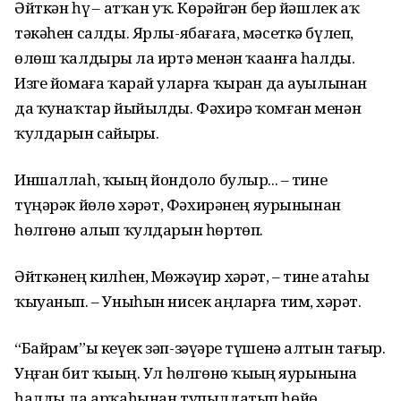
Әйткән һүҙ – атҡан уҡ. Көрәйгән бер йәшлек аҡ
тәкәһен салды. Ярлы-ябағаға, мәсеткә бүлеп,
өлөш ҡалдырҙы ла иртә менән ҡаҙанға һалды.
Изге йомаға ҡарай уларға ҡырҙан да ауылынан
да ҡунаҡтар йыйылды. Фәхирә ҡомған менән
ҡулдарын сайҙырҙы.
Иншаллаһ, ҡыҙың йондоҙло булыр... – тине
түңәрәк йөҙлө хәҙрәт, Фәхирәнең яурынынан
һөлгөнө алып ҡулдарын һөртөп.
Әйткәнең килһен, Мөжәүир хәҙрәт, – тине атаһы
ҡыуанып. – Уныһын нисек аңларға тим, хәҙрәт.
“Байрам”ы кеүек зәп-зәүҙәре түшенә алтын тағыр.
Уңған бит ҡыҙың. Ул һөлгөнө ҡыҙҙың яурынына
һалды ла арҡаһынан тупылдатып һөйҙө.