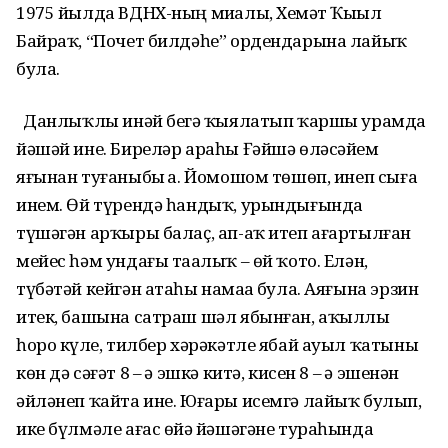
1975 йылда ВДНХ-ның миҙалы, Хеҙмәт Ҡыҙыл
Байраҡ, “Почет билдәһе” ордендарына лайыҡ
була.
Данлыҡлы инәй беҙгә ҡыялатып ҡаршы урамда
йәшәй ине. Биреләр араһы Ғәйшә өләсәйем
яғынан туғаныбыҙ ҙа. Йомошом төшөп, инеп сыға
инем. Өй түрендә һандыҡ, урындығында
түшәгән арҡыры балаҫ, ап-аҡ итеп ағартылған
мейес һәм ундағы таҙалыҡ – өй ҡото. Елән,
түбәтәй кейгән атаһы намаҙҙа була. Аяғына эрзин
итек, башына сатраш шәл ябынған, аҡыллы
һоро күҙле, тилбер хәрәкәтле ябай ауыл ҡатыны
көн дә сәғәт 8 – ҙә эшкә китә, кисен 8 – ҙә эшенән
әйләнеп ҡайта ине. Юғары исемгә лайыҡ булып,
ике бүлмәле ағас өйҙә йәшәгәне тураһында