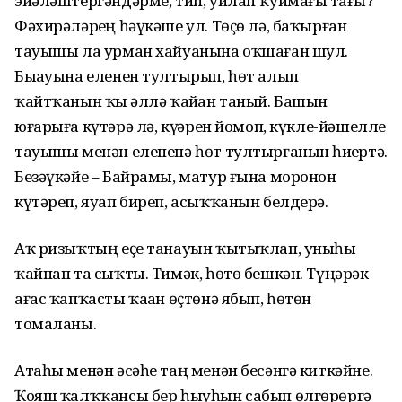
эйәләштергәндәрме, тип, уйлап ҡуймағыҙ тағы?
Фәхирәләрҙең һәүкәше ул. Төҫө лә, баҡырған
тауышы ла урман хайуанына оҡшаған шул.
Быҙауына еленен тултырып, һөт алып
ҡайтҡанын ҡыҙ әллә ҡайҙан таный. Башын
юғарыға күтәрә лә, күҙҙәрен йомоп, күкле-йәшелле
тауышы менән елененә һөт тултырғанын һиҙҙертә.
Безәүкәйе – Байрамы, матур ғына моронон
күтәреп, яуап биреп, асыҡҡанын белдерә.
Аҡ ризыҡтың еҫе танауын ҡытыҡлап, уныһы
ҡайнап та сыҡты. Тимәк, һөтө бешкән. Түңәрәк
ағас ҡапҡасты ҡаҙан өҫтөнә ябып, һөтөн
томаланы.
Атаһы менән әсәһе таң менән бесәнгә киткәйне.
Ҡояш ҡалҡҡансы бер һыуһын сабып өлгөрөргә