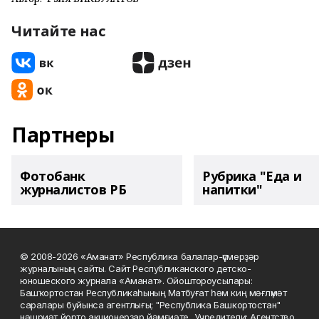
Читайте нас
Партнеры
Фотобанк
Рубрика "Еда и
журналистов РБ
напитки"
© 2008-2026 «Аманат» Республика балалар-үҫмерҙәр
журналының сайты. Сайт Республиканского детско-
юношеского журнала «Аманат». Ойоштороусылары:
Башҡортостан Республикаһының Матбуғат һәм киң мәғлүмәт
саралары буйынса агентлығы; "Республика Башкортостан"
нәшриәт йорто акционерҙар йәмғиәте.. Учредители: Агентство