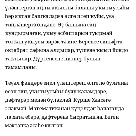
үҙләштергән аңлы аҡыллы баланы уҡытыусыһы
һәр яҡтан башҡаларға өлгө итеп ҡуйҙы, уға
тиңләшергә өндәне. Өҫ-башына саң
ҡундырмаған, уҡыу әсбаптарын туҙҙырмай
тотҡан уҡыусы зирәк тә ине. Беренсе синыфта
октябрят сафына алдылар, түшенә ҡыҙыл йондоҙ
таҡтылар. Дүртенсене пионер булып
тамамланы.
Теүәл фәндәрҙе еңел үҙләштереп, өлгөлө булғаны
өсөн тип, уҡытыусыһы буяу ҡәләмдәре,
дәфтәрҙәр менән бүләкләй. Күрше Хәҙисәгә
эләкмәй. Математиканан күңелдән һанағанда
ла хата ебәрә, дәфтәренә бысратып яҙа. Бөгөн
мәктәпкә әсәһе килгән: