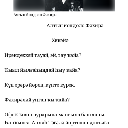
Алтын йондоҙло Фәхирә
Алтын йондоҙло Фәхирә
Хикәйә
Ирәндеккәй тауҙай, эй, тау ҡайҙа?
Ҡыҙыл йылғаһындай һыу ҡайҙа?
Күп ерҙәрҙә йөрөп, күпте күрҙек,
Фәхирәләй уңған ҡыҙ ҡайҙа?
Офоҡ ҡояш нурҙарына мансыла башланы.
Һалҡынса. Аллаһ Тәғәлә йортонан донъяға