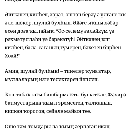
Әйткәнең килһен, хәҙрәт, эштән берәү ҙә үлгәне юҡ
әле, шөкөр, шулай булһын. Әйҙәгеҙ, яҡшы хәбәр
өсөн доға ҡылайыҡ. “Әс-сәләмү ғәләйкүм үә
рәхмәтуллаһи үә бәрәкәтүһ! Әйткәнең юш
килһен, бала-сағаның ғүмерен, бәхетен бирһен
Хоҙай!”
Амин, шулай булһын! – тинеләр ҡунаҡтар,
муллаларҙың изге теләктәрен йөпләп.
Ҡоштабаҡтағы бишбармаҡты бушатҡас, Фәхирә
батмустарына ҡыҙыл эремсеген, талҡанын,
кипкән ҡоротон, сейәле майын теҙҙе.
Ошо тәм-томдарҙы ла ҡыҙың әҙерләгән икән,