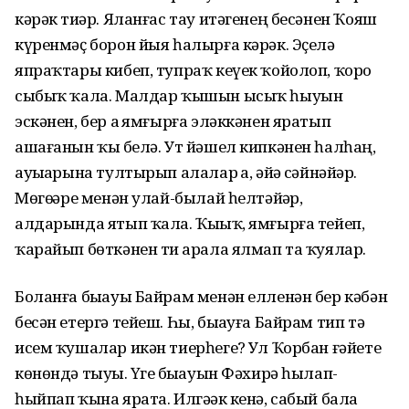
кәрәк тиҙәр. Яланғас тау итәгенең бесәнен Ҡояш
күренмәҫ борон йыя һалырға кәрәк. Эҫелә
япраҡтары кибеп, тупраҡ кеүек ҡойолоп, ҡоро
сыбыҡ ҡала. Малдар ҡышын ысыҡ һыуын
эскәнен, бер аҙ ямғырға эләккәнен яратып
ашағанын ҡыҙ белә. Ут йәшел кипкәнен һалһаң,
ауыҙҙарына тултырып алалар ҙа, әйҙә сәйнәйҙәр.
Мөгөҙҙәре менән улай-былай һелтәйҙәр,
алдарында ятып ҡала. Ҡыҙыҡ, ямғырға тейеп,
ҡарайып бөткәнен тиҙ арала ялмап та ҡуялар.
Боланға быҙауы Байрам менән елленән бер кәбән
бесән етергә тейеш. Һы, быҙауға Байрам тип тә
исем ҡушалар икән тиерһегеҙ? Ул Ҡорбан ғәйете
көнөндә тыуҙы. Үгеҙ быҙауын Фәхирә һылап-
һыйпап ҡына ярата. Илгәҙәк кенә, сабый бала