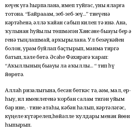
кеүек уға һырпалана, имеп туйғас, уны яларға
тотона. “Байрааам, зеб-зеб-зеү...” тиеүенә
кәртәһенә, әллә ҡайҙан сабып килеп тә инә. Ана,
ҡулынан һуйылы төшмәгән Хәҙисәне быҙауы бер ҙә
генә тыңлашмай, арҡырылана. Ул безәүкәйен
болон, урам буйлап баҫтырып, манма тиргә
батып, хәле бөтә. Әсәһе Фәхирәгә ҡарап:
“Аҡыллының быҙауы ла аҡыллы... “ тип һүҙ
йөрөтә.
Аллаһ ризалығына, бесән бөткәс тә, әҙәм, мал, ер-
һыу, ил именлегенә ҡорбан салам тигән уйым
бар ине, - тине атаһы, кәбән һалып, кәртәләгәс,
күңеле күтәрелеп,һөйәлле ҡулдары менән йөҙөн
һыпырып.