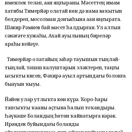
именлек теләп, аҙан яңғыраны. Мәсеттең имам
хатибы Тимерйәр олатай көн дә намаҙ ваҡытын
белдереп, мосолман донъяһына аҙан яңғырата.
Шәкир Рәмиев бай мәсет һалдырған. Ул алтын
сәнәғәте хужаһы, Ахай ауылының биреләр
араһы кейәүе.
Тимерйәр олатайҙың зәһәр тауышын тыңлай-
тыңлай, тәпәш калуштарын эләктереп, таңғы
ысыҡты кисеп, Фәхирә ауыл артындағы болонға
быҙауын ҡыуҙы.
Йәйен улар утлыҡта көн күрә. Ҡоро-һары
тапсыҡты ҡаҙаны аҫтына һалып тоҡандырҙы.
Һәүкәше Боландың һөтөн ҡайнатырға кәрәк.
Ирәндек буйындағы боланды