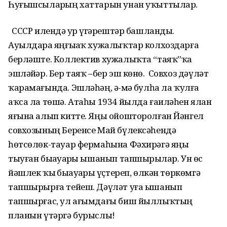
Һуғышсыларҙың хаттарын унан уҡыттылар.
СССР илендә ҙур үҙгәрештәр башланды.
Ауылдарҙа яңғыҙаҡ хужалыҡтар колхоздарға
берләште. Коллектив хужалыҡта “таяҡ”ҡа
эшләйҙәр. Бер таяҡ –бер эш көнө. Совхоз дәүләт
ҡарамағында. Эшләһәң, әҙ-мәҙ булһа ла ҡулға
аҡса ла төшә. Атаһы 1934 йылда ғаиләһен ялан
яғына алып китте. Яңы ойошторолған Йәнгел
совхозының Беренсе Май бүлексәһендә
һөтсөлөк-тауар фермаһына Фәхирәгә яңы
тыуған быҙауҙарҙы ышанып тапшырҙылар. Ун өс
йәшлек ҡыҙ быҙауҙарҙы үҫтереп, өлкән төркөмгә
тапшырырға тейеш. Дәүләт уға ышанып
тапшырғас, ул ағымдағы биш йыллыҡтың
планын үтәргә бурыслы!