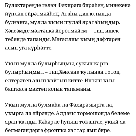
Бүләктәреңде гелән Фәхирәгә бирәһең, минекенә
йүнләп өйрәтмәйһең. Атаһы дин юлында
булғанға, мулла ҡыҙын шулай яратаһыңдыр.
Хәҙисәмде мәктәпкә йөрөтмәйем! – тип, ишек
төбөндә тапанды. Мөғәллим ҡыҙҙың дәфтәрен
асып уға күрһәтте.
Уҡып мулла булырһыңмы, суҡып ҡарға
булырһыңмы... – тип,Хәҙисәне ҡулынан тотоп,
елтерәтеп алып ҡайтып китте. Иптәш ҡыҙы
башҡаса мәктәп юлын тапаманы.
Уҡып мулла булмаһа ла Фәхирә яҙырға ла,
уҡырға ла өйрәнде. Алдағы тормошонда белеме
ярап ҡалды. Ҡәһәрле һуғыш тоҡанғас, уҡый-яҙа
белмәгәндәргә фронтҡа хаттар яҙып бирҙе.