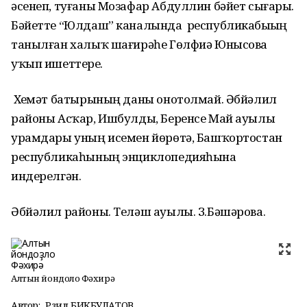
әсенеп, туғаны Мозафар Абдуллин бәйет сығарҙы.
Бәйетте “Юлдаш” каналында республикабыҙҙың
танылған халыҡ шағирәһе Гөлфиә Юнысова
уҡып ишеттерҙе.
Хеҙмәт батырының даны онотолмай. Әбйәлил
районы Асҡар, Ишбулды, Беренсе Май ауылы
урамдары уның исемен йөрөтә, Башҡортостан
республикаһының энциклопедияһына
индерелгән.
Әбйәлил районы. Теләш ауылы. З.Бәшәрова.
Алтын йондоҙло Фәхирә
Автор:
Рәзил БИКБУЛАТОВ