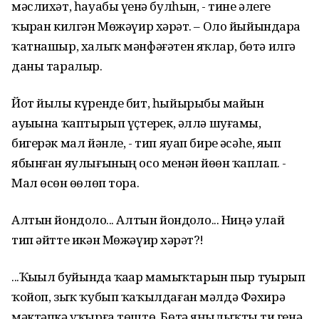
мәслихәт, һауабы үҙенә булһын, - тине әлеге
ҡырҙан килгән Мөжәүир хәҙрәт. – Оло йыйындарҙа
ҡатнашыр, халыҡ мәнфәғәтен яҡлар, бөтә илгә
даны таралыр.
Йот йылы күренде бит, һыйырыбыҙ майын
ауыҙына ҡаптырып үҫтерҙек, әллә шуғамы,
бигерәк мал йәнле, - тип яуап бирҙе әсәһе, яҙып
ябынған яулығының осо менән йөҙөн ҡаплап. -
Мал өсөн өҙөлөп тора.
Алтын йондоҙло... Алтын йондоҙло... Ниңә улай
тип әйтте икән Мөжәүир хәҙрәт?!
...Ҡыҙыл буйында ҡаҙҙар мамыҡтарын пыр туҙҙырып
ҡойоп, зыҡ ҡубып ҡаҡылдаған мәлдә Фәхирә
мәктәпкә уҡырға төштө. Бөтә яңылыҡты тиҙ генә