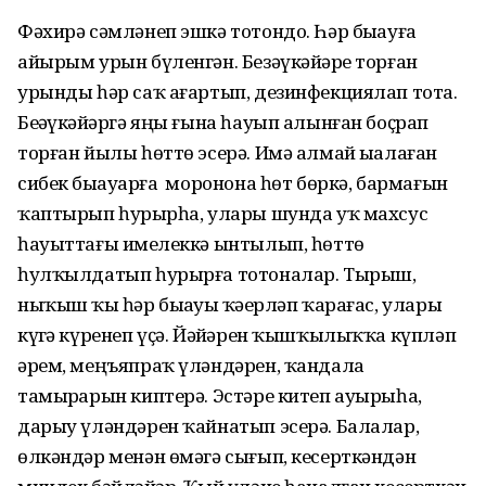
Фәхирә сәмләнеп эшкә тотондо. Һәр быҙауға
айырым урын бүленгән. Безәүкәйҙәре торған
урынды һәр саҡ ағартып, дезинфекциялап тота.
Беҙәүкәйҙәргә яңы ғына һауып алынған боҫрап
торған йылы һөттө эсерә. Имә алмай ыҙалаған
сибек быҙауҙарға моронона һөт бөркә, бармағын
ҡаптырып һурҙырһа, улары шунда уҡ махсус
һауыттағы имеҙлеккә ынтылып, һөттө
һулҡылдатып һурырға тотоналар. Тырыш,
ныҡыш ҡыҙ һәр быҙауҙы ҡәҙерләп ҡарағас, улары
күҙгә күренеп үҫә. Йәйҙәрен ҡышҡылыҡҡа күпләп
әрем, меңъяпраҡ үләндәрен, ҡандала
тамырҙарын киптерә. Эстәре китеп ауырыһа,
дарыу үләндәрен ҡайнатып эсерә. Балалар,
өлкәндәр менән өмәгә сығып, кесерткәндән