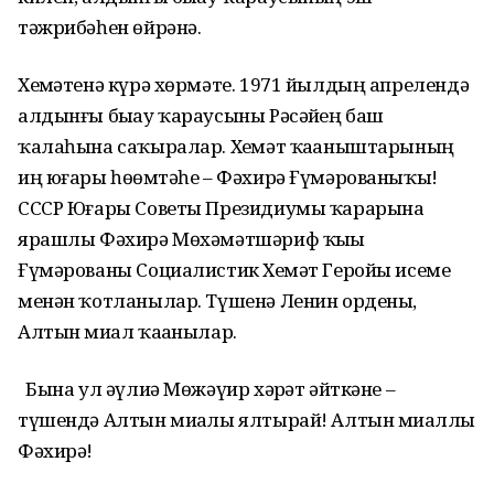
тәжрибәһен өйрәнә.
Хеҙмәтенә күрә хөрмәте. 1971 йылдың апрелендә
алдынғы быҙау ҡараусыны Рәсәйҙең баш
ҡалаһына саҡыралар. Хеҙмәт ҡаҙаныштарының
иң юғары һөҙөмтәһе – Фәхирә Ғүмәрованыҡы!
СССР Юғары Советы Президиумы ҡарарына
ярашлы Фәхирә Мөхәмәтшәриф ҡыҙы
Ғүмәрованы Социалистик Хеҙмәт Геройы исеме
менән ҡотланылар. Түшенә Ленин ордены,
Алтын миҙал ҡаҙанылар.
Бына ул әүлиә Мөжәүир хәҙрәт әйткәне –
түшендә Алтын миҙалы ялтырай! Алтын миҙаллы
Фәхирә!