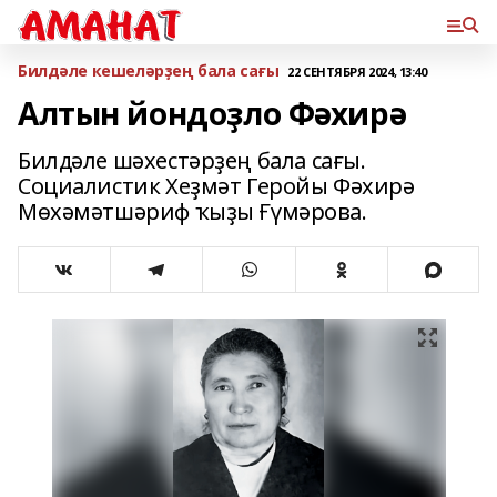
Билдәле кешеләрҙең бала сағы
22 СЕНТЯБРЯ 2024, 13:40
Алтын йондоҙло Фәхирә
Билдәле шәхестәрҙең бала сағы.
Социалистик Хеҙмәт Геройы Фәхирә
Мөхәмәтшәриф ҡыҙы Ғүмәрова.