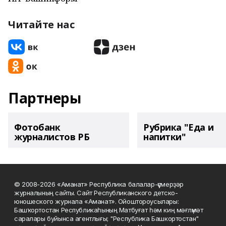
Читайте нас
Партнеры
Фотобанк
Рубрика "Еда и
журналистов РБ
напитки"
© 2008-2026 «Аманат» Республика балалар-үҫмерҙәр
журналының сайты. Сайт Республиканского детско-
юношеского журнала «Аманат». Ойоштороусылары:
Башҡортостан Республикаһының Матбуғат һәм киң мәғлүмәт
саралары буйынса агентлығы; "Республика Башкортостан"