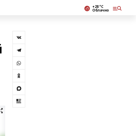
+28 °С
Облачно
й