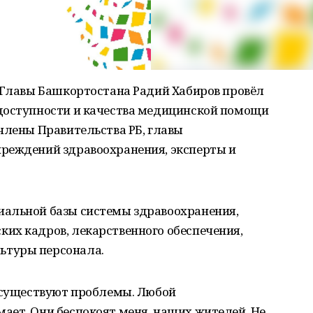
о Главы Башкортостана Радий Хабиров провёл
доступности и качества медицинской помощи
члены Правительства РБ, главы
реждений здравоохранения, эксперты и
иальной базы системы здравоохранения,
их кадров, лекарственного обеспечения,
ьтуры персонала.
и существуют проблемы. Любой
ает. Они беспокоят меня, наших жителей. Не