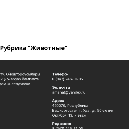
Рубрика "Животные"
ат». Ойоштороусылары:
Телефон
кционерҙар йәмғиәте..
8 (347) 246-31-05
 дом «Республика
Эл. почта
amanat@yandex.ru
Адрес
450079, Республика
Башкортостан, г. Уфа, ул. 50-летия
Октября, 13, 7 этаж
Редакция
8 (347) 246-31-05