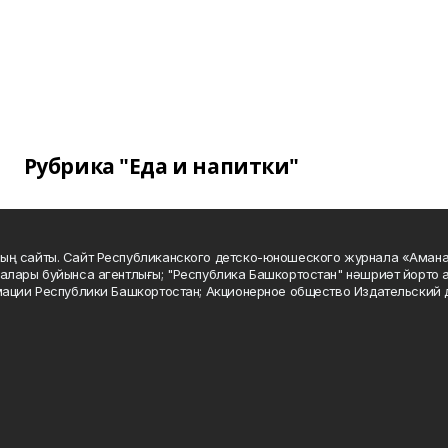
Рубрика "Еда и напитки"
ың сайты. Сайт Республиканского детско-юношеского журнала «Аман
алары буйынса агентлығы; "Республика Башкортостан" нәшриәт йорто а
мации Республики Башкортостан; Акционерное общество Издательский