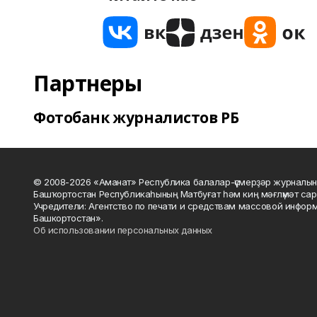
Партнеры
Фотобанк журналистов РБ
© 2008-2026 «Аманат» Республика балалар-үҫмерҙәр журналын
Башҡортостан Республикаһының Матбуғат һәм киң мәғлүмәт сар
Учредители: Агентство по печати и средствам массовой инфор
Башкортостан».
Об использовании персональных данных