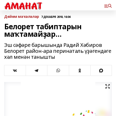
Дөйөм мәҡәләләр
7 ДЕКАБРЯ 2018, 16:04
Белорет табиптарын
маҡтамайҙар...
Эш сәфәре барышында Радий Хәбиров
Белорет район-ара перинаталь үҙәгендәге
хәл менән танышты