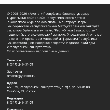
© 2008-2026 «Аманат» Республика балалар-үҫмерҙәр
журналының сайты. Сайт Республиканского детско-
юношеского журнала «Аманат». Ойоштороусылары:
Башҡортостан Республикаһының Матбуғат һәм киң мәғлүмәт
саралары буйынса агентлығы; "Республика Башкортостан"
нәшриәт йорто акционерҙар йәмғиәте.. Учредители: Агентство
по печати и средствам массовой информации Республики
Башкортостан; Акционерное общество Издательский дом
«Республика Башкортостан».
Об использовании персональных данных
Телефон
8 (347) 246-31-05
Эл. почта
amanat@yandex.ru
Адрес
450079, Республика Башкортостан, г. Уфа, ул. 50-летия
Октября, 13, 7 этаж
Редакция
8 (347) 246-31-05
Приемная