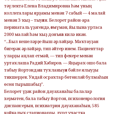
тәүлектә Елена Владимировна һәм уның
коллегалары ярҙамы менән 7 сабый — 4 малай
менән 3 ҡыҙ – тыуған. Белорет район-ара
перинаталь үҙәгендә, ғөмүмән, йылына уртаса
2000 малай һәм ҡыҙ донъяға килә икән.
“...Был кешеләрҙе йыш әрләйҙәр. Маҡтауҙан
бигерәк әрләйҙәр, тип әйтер инем. Пациенттар
уларҙы аңлап етмәй, — тип фекере менән
уртаҡлаша Радий Хәбиров. — Яңыраҡ ошо бала
табыу йортондағы туҡланыуға бәйле ялыуҙы
тикшерҙек. Ундай осраҡтар бөтөнләй булмаһын
өсөн тырышабыҙ”.
Белорет үҙәк район дауаханаһы балалар
хеҙмәтен, бала табыу йортон, психоневрология
диспансерын, психиатрия дауаханаһын, 585
койкалыҡ стационарҙы, дүрт участка