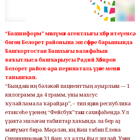
“Башинформ” мәғлүмәт агентлығы хәбәр итеүенсә,
бөгөн Белорет районына эш сәфәре барышында
Башҡортостан Башлығы вазифаһын
ваҡытлыса башҡарыусы Радий Хәбиров
Белорет район-ара перинаталь үҙәге менән
танышҡан.
“Бындағы иң бәләкәй пациенттың ауырлығы — 1
килограмм да 4 грамм, уны махсус
ҡулайламала ҡарайҙар”, – тип яҙған республика
етәксеһе үҙенең “Фейсбук”тағы сәхифәһендә. Ул
үҙәктә эшләгән табиптар хаҡында ла бер аҙ
мәғлүмәт бирә. Мәҫәлән, иң йәш табип Елена
Овчинниковаға 31 йәш, ул алты йыл эшләй. Уҙған