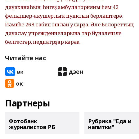
дауаханаһын, һигеҙ амбулаторияны һәм 42
фельдшер-акушерлыҡ пунктын берләштерә.
Йәмғеһе 268 табип эшләй уларҙа. Әле Белореттың
дауалау учреждениеларына тар йүнәлешле
белгестәр, педиатрҙар кәрәк.
Читайте нас
Партнеры
Фотобанк
Рубрика "Еда и
журналистов РБ
напитки"