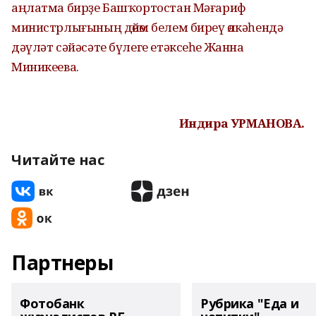
аңлатма бирҙе Башҡортостан Мәғариф
министрлығының дөйөм белем биреү өлкәһендә
дәүләт сәйәсәте бүлеге етәксеһе Жанна
Миникеева.
Индира УРМАНОВА.
Читайте нас
Партнеры
Фотобанк
Рубрика "Еда и