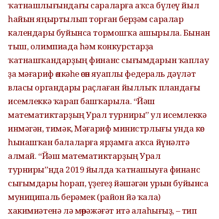
ҡатнашлығындағы сараларға аҡса бүлеү йыл
һайын яңыртылып торған берҙәм саралар
календары буйынса тормошҡа ашырыла. Бынан
тыш, олимпиада һәм конкурстарҙа
ҡатнашҡандарҙың финанс сығымдарын ҡаплау
ҙа мәғариф өлкәһе өсөн яуаплы федераль дәүләт
власы органдары раҫлаған йыллыҡ пландағы
исемлеккә ҡарап башҡарыла. “Йәш
математиктарҙың Урал турниры” ул исемлеккә
инмәгән, тимәк, Мәғариф министрлығы унда көс
һынашҡан балаларға ярҙамға аҡса йүнәлтә
алмай. “Йәш математиктарҙың Урал
турниры”нда 2019 йылда ҡатнашыуға финанс
сығымдары һорап, үҙегеҙ йәшәгән урын буйынса
муниципаль берәмек (район йә ҡала)
хакимиәтенә лә мөрәжәғәт итә алаһығыҙ, – тип