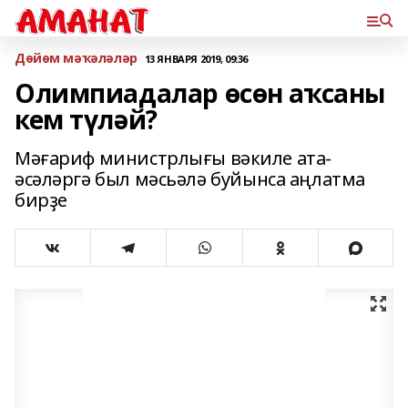
Дөйөм мәҡәләләр
13 ЯНВАРЯ 2019, 09:36
Олимпиадалар өсөн аҡсаны
кем түләй?
Мәғариф министрлығы вәкиле ата-
әсәләргә был мәсьәлә буйынса аңлатма
бирҙе