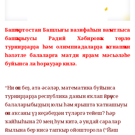
Башҡортостан Башлығы вазифаһын ваҡытлыса
башҡарыусы Радий Хәбировҡа төрлө
турнирҙарҙа һәм олимпиадаларҙа ҡатнашҡан
һәләтле балаларға матди ярҙам мәсьәләһе
буйынса ла һорауҙар килә.
“Ни өсөн беҙ, ата-әсәләр, математика буйынса
турнирҙарҙа республика данын яҡлап йөрөүсе
балаларыбыҙҙың юлы һәм ярышта ҡатнашыуы
өсөн аҡсаны үҙ кеҫәбеҙҙән түләргә тейеш? Һәр
ҡайһыһына 20 мең һум китә, ә ундай саралар
йылына бер нисә тапҡыр ойошторола (“Йәш