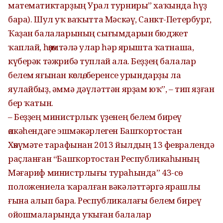
математиктарҙың Урал турниры” хаҡында һүҙ
бара). Шул уҡ ваҡытта Мәскәү, Санкт-Петербург,
Ҡаҙан балаларының сығымдарын бюджет
ҡаплай, һөҙөмтәлә улар һәр ярышта ҡатнаша,
күберәк тәжрибә туплай ала. Беҙҙең балалар
белем яғынан көслө, беренсе урындарҙы ла
яулайбыҙ, әммә дәүләттән ярҙам юҡ”, – тип яҙған
бер ҡатын.
– Беҙҙең министрлыҡ үҙенең белем биреү
өлкәһендәге эшмәкәрлеген Башҡортостан
Хөкүмәте тарафынан 2013 йылдың 13 февралендә
раҫланған “Башҡортостан Республикаһының
Мәғариф министрлығы тураһында” 43-сө
положениела ҡаралған вәкәләттәргә ярашлы
ғына алып бара. Республикалағы белем биреү
ойошмаларында уҡыған балалар