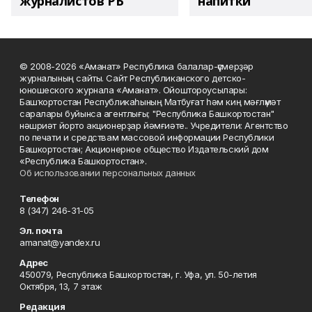
журналистов РБ
напитки"
© 2008-2026 «Аманат» Республика балалар-үҫмерҙәр
журналының сайты. Сайт Республиканского детско-
юношеского журнала «Аманат». Ойоштороусылары:
Башҡортостан Республикаһының Матбуғат һәм киң мәғлүмәт
саралары буйынса агентлығы; "Республика Башкортостан"
нәшриәт йорто акционерҙар йәмғиәте.. Учредители: Агентство
по печати и средствам массовой информации Республики
Башкортостан; Акционерное общество Издательский дом
«Республика Башкортостан».
Об использовании персональных данных
Телефон
8 (347) 246-31-05
Эл. почта
amanat@yandex.ru
Адрес
450079, Республика Башкортостан, г. Уфа, ул. 50-летия
Октября, 13, 7 этаж
Редакция