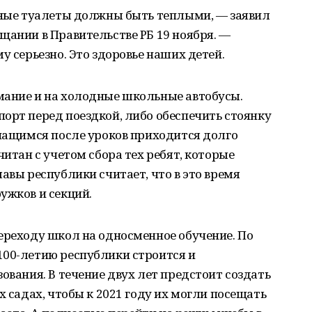
льные туалеты должны быть теплыми, — заявил
щании в Правительстве РБ 19 ноября. —
у серьезно. Это здоровье наших детей.
мание и на холодные школьные автобусы.
орт перед поездкой, либо обеспечить стоянку
учащимся после уроков приходится долго
читан с учетом сбора тех ребят, которые
авы республики считает, что в это время
ужков и секций.
ереходу школ на односменное обучение. По
100-летию республики строится и
ования. В течение двух лет предстоит создать
х садах, чтобы к 2021 году их могли посещать