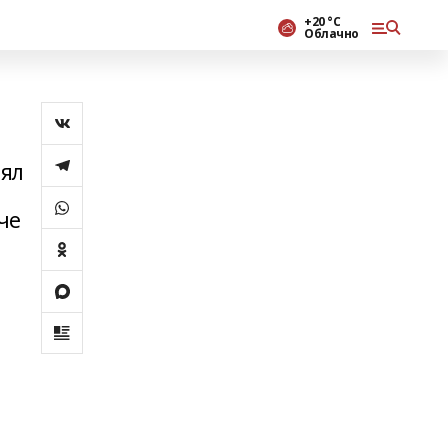
+20 °С
Облачно
нял
че