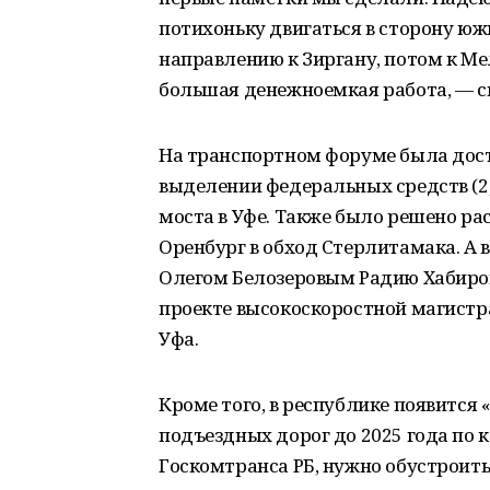
потихоньку двигаться в сторону юж
направлению к Зиргану, потом к Мел
большая денежноемкая работа, — ск
На транспортном форуме была дост
выделении федеральных средств (2
моста в Уфе. Также было решено ра
Оренбург в обход Стерлитамака. А 
Олегом Белозеровым Радию Хабирову
проекте высокоскоростной магистр
Уфа.
Кроме того, в республике появится
подъездных дорог до 2025 года по
Госкомтранса РБ, нужно обустроить