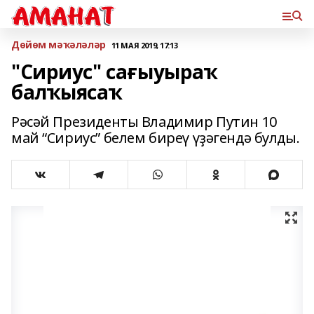
Дөйөм мәҡәләләр
11 МАЯ 2019, 17:13
"Сириус" сағыуыраҡ
балҡыясаҡ
Рәсәй Президенты Владимир Путин 10
май “Сириус” белем биреү үҙәгендә булды.