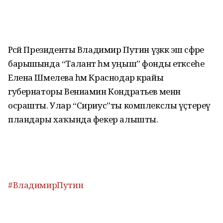
Рәсәй Президенты Владимир Путин үҙәккә эш сәфәре
барышында “Талант һәм уңыш” фонды етәксеһе
Елена Шмелева һәм Краснодар крайы
губернаторы Вениамин Кондратьев менән
осрашты. Улар “Сириус”ты комплекслы үҫтереү
пландары хаҡында фекер алышты.
#ВладимирПутин