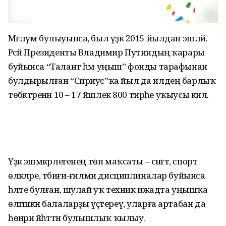
Мәғлүм булыуынса, был үҙәк 2015 йылдан эшләй.
Рәсәй Президенты Владимир Путиндың ҡарары
буйынса “Талант һәм уңыш” фонды тарафынан
булдырылған “Сириус”ҡа йыл да илдең барлыҡ
төбәктәренән 10 – 17 йәшлек 800 тирәһе уҡыусы килә.
Үҙәк эшмәкәрлегенең төп маҡсаты – сәнғәт, спорт
өлкәләре, тәбиғи-ғилми дисциплиналар буйынса
һәләте булған, шулай уҡ техник ижадта уңышҡа
өлгәшкән балаларҙы үҫтереү, уларға артабан да
һөнәри йәһәттән булышлыҡ ҡылыу.