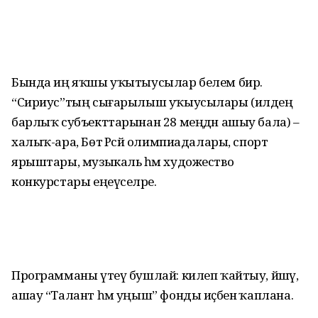
Бында иң яҡшы уҡытыусылар белем бирә.
“Сириус”тың сығарылыш уҡыусылары (илдең
барлыҡ субъекттарынан 28 меңдән ашыу бала) –
халыҡ-ара, Бөтә Рәсәй олимпиадалары, спорт
ярыштары, музыкаль һәм художество
конкурстары еңеүселәре.
Программаны үтеү бушлай: килеп ҡайтыу, йәшәү,
ашау “Талант һәм уңыш” фонды иҫәбенә ҡаплана.