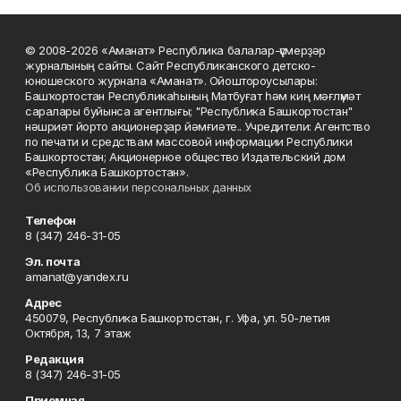
© 2008-2026 «Аманат» Республика балалар-үҫмерҙәр
журналының сайты. Сайт Республиканского детско-
юношеского журнала «Аманат». Ойоштороусылары:
Башҡортостан Республикаһының Матбуғат һәм киң мәғлүмәт
саралары буйынса агентлығы; "Республика Башкортостан"
нәшриәт йорто акционерҙар йәмғиәте.. Учредители: Агентство
по печати и средствам массовой информации Республики
Башкортостан; Акционерное общество Издательский дом
«Республика Башкортостан».
Об использовании персональных данных
Телефон
8 (347) 246-31-05
Эл. почта
amanat@yandex.ru
Адрес
450079, Республика Башкортостан, г. Уфа, ул. 50-летия
Октября, 13, 7 этаж
Редакция
8 (347) 246-31-05
Приемная