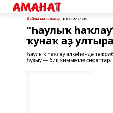
Дөйөм мәҡәләләр
15 МАЯ 2019, 10:35
“Һаулыҡ һаҡлау
ҡунаҡ аҙ ултыр
Һаулыҡ һаҡлау өлкәһендә тәжриб
һуҙыу — бик ҡиммәтле сифаттар.