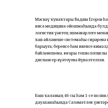
Мәскәү ҡунаҡтары Вадим Егоров һә
нисә медицина ойошмаһында булды
логистик үҙәктең эшмәкәрлеге мен
ҡан әйләнеше системаһы сирҙәренә
барыуға, беренсе һәм икенсе кимә
бәйләнешенә, юғары технологиялы 
диспансер күҙәтеүенә йүнәлтелгән.
Баш ҡаланың 46-сы һәм 1-се полик
дауаханаһында Сәләмәтлек үҙәктәр