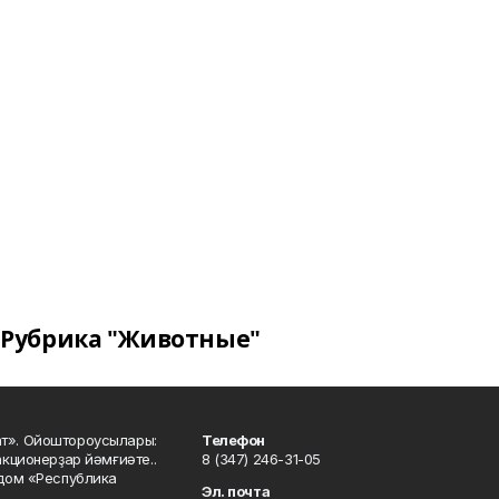
Рубрика "Животные"
ат». Ойоштороусылары:
Телефон
кционерҙар йәмғиәте..
8 (347) 246-31-05
 дом «Республика
Эл. почта