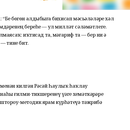
“Беҙ бөгөн алдыбыҙға бихисап мәсьәләләрҙе хәл
имдәренең береһе — ул милләт сәләмәтлеге.
лмаясаҡ: иҡтисад та, мәғариф та — бер ни ҙә
 — тине бит.
 менән килгән Рәсәй Һаулыҡ һаҡлау
һы ғилми-тикшеренеү үҙәге хеҙмәткәрҙәре
тороу-методик ярҙам күрһәтеүҙә тәжрибә