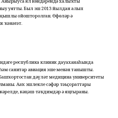
. Айырыуса ял көндәрендә халыҡты
ыу уятты. Был эш 2013 йылдан алып
ңышлы ойошторолған. Өфөләр ҙә
 ҡәнәғәт.
мендәге республика клиник дауаханаһында
һәм санитар авиация эше менән танышты.
н Башҡортостан дәүләт медицина университеты
лманы. Аҙаҡ эшлекле сәфәр тәьҫораттары
әрелде, кәңәш-тәҡдимдәр ҙә яңғыраны.