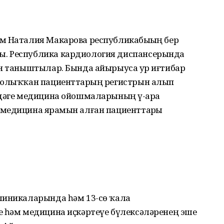
м Наталия Макарова республикабыҙҙың бер
. Республика кардиология диспансерында
ән таныштылар. Бында айырыуса ҙур иғтибар
 юлыҡҡан пациенттарҙың регистрын алып
лдәге медицина ойошмаларының үҙ-ара
медицина ярҙамын алған пациенттарҙы
линикаларында һәм 13-сө ҡала
е һәм медицина иҫкәртеүе бүлексәләренең эше