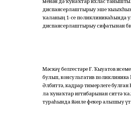
менән дә ҡунаҡтар ихлас танышты
диспансерлаштырыу эше ҡыҙыҡһын
ҡаланың 1-се поликлиникаһында у
диспансерлаштырыу сифатынан бик
Мәскәү белгестәре Ғ. Ҡыуатов исе
булып, консультатив поликлиника 
Әлбиттә, кадрҙар тимерлеге булға
ла ҡунаҡтар иғтибарынан ситтә ҡа
тураһында йәнле фекер алышыу үтк