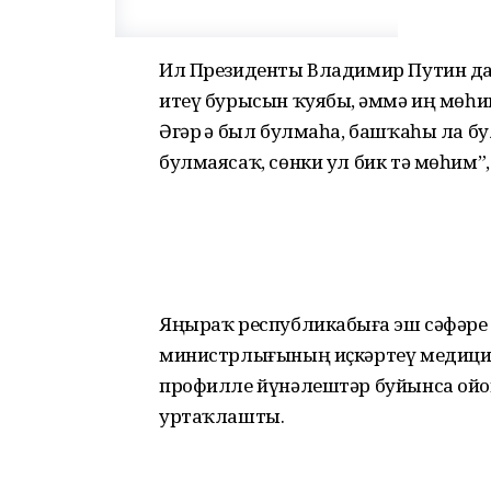
Ил Президенты Владимир Путин да: 
итеү бурысын ҡуябыҙ, әммә иң мөһ
Әгәр ҙә был булмаһа, башҡаһы ла бу
булмаясаҡ, сөнки ул бик тә мөһим”,
Яңыраҡ республикабыҙға эш сәфәре
министрлығының иҫкәртеү медицина
профилле йүнәлештәр буйынса ойош
уртаҡлашты.