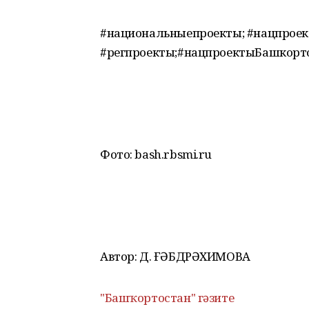
#национальныепроекты; #нацпроек
#регпроекты;#нацпроектыБашкорт
Фото: bash.rbsmi.ru
Автор: Д. ҒӘБДРӘХИМОВА
"Башҡортостан" гәзите