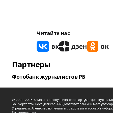
Читайте нас
Партнеры
Фотобанк журналистов РБ
© 2008-2026 «Аманат» Республика балалар-үҫмерҙәр журналын
Башҡортостан Республикаһының Матбуғат һәм киң мәғлүмәт сар
Учредители: Агентство по печати и средствам массовой инфор
Башкортостан».