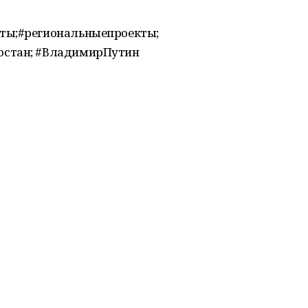
ты;#региональныепроекты;
остан; #ВладимирПутин