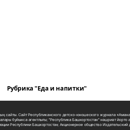
Рубрика "Еда и напитки"
ың сайты. Сайт Республиканского детско-юношеского журнала «Аман
алары буйынса агентлығы; "Республика Башкортостан" нәшриәт йорто а
мации Республики Башкортостан; Акционерное общество Издательский