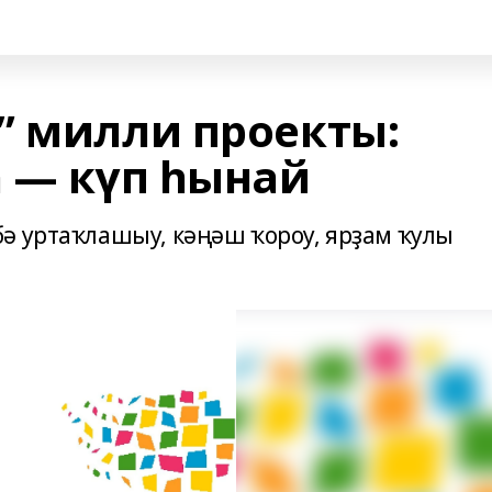
” милли проекты:
а — күп һынай
ә уртаҡлашыу, кәңәш ҡороу, ярҙам ҡулы