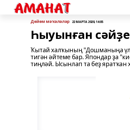
Дөйөм мәҡәләләр
22 МАРТА 2020, 14:05
Һыуынған сәйҙе
Ҡытай халҡының "Дошманыңа үлем
тигән әйтеме бар. Япондар ҙа "к
тиңләй. Ысынлап та беҙ яратҡан 