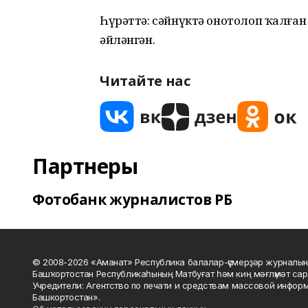
Һүрәттә: сәйнүктә онотолоп ҡалған
әйләнгән.
Читайте нас
Партнеры
Фотобанк журналистов РБ
© 2008-2026 «Аманат» Республика балалар-үҫмерҙәр журналын
Башҡортостан Республикаһының Матбуғат һәм киң мәғлүмәт сар
Учредители: Агентство по печати и средствам массовой инфор
Башкортостан».