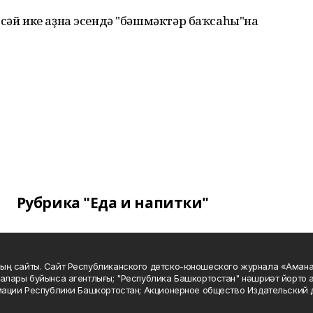
 сәй ике аҙна эсендә "бәшмәктәр баҡсаһы"на
Рубрика "Еда и напитки"
ың сайты. Сайт Республиканского детско-юношеского журнала «Аман
алары буйынса агентлығы; "Республика Башкортостан" нәшриәт йорто а
мации Республики Башкортостан; Акционерное общество Издательский