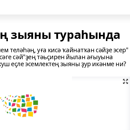
ң зыяны тураһында
 теләһәң, уға кисә ҡайнатҡан сәйҙе эсер"
исәге сәй"ҙең тәьҫирен йылан ағыуына
хуш еҫле эсемлектең зыяны ҙур икәнме ни?