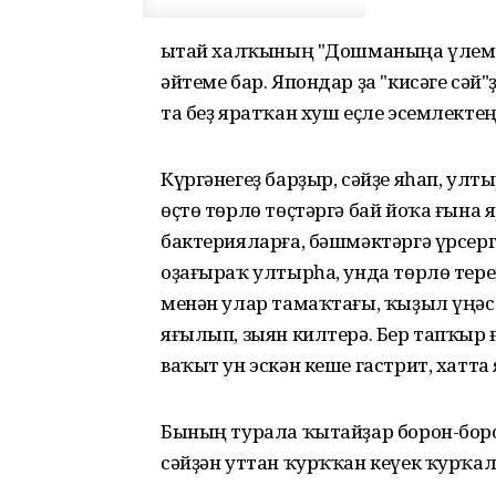
Ҡытай халҡының "Дошманыңа үлем те
әйтеме бар. Япондар ҙа "кисәге сә
та беҙ яратҡан хуш еҫле эсемлекте
Күргәнегеҙ барҙыр, сәйҙе яһап, ул
өҫтө төрлө төҫтәргә бай йоҡа ғына
бактерияларға, бәшмәктәргә үрсерг
оҙағыраҡ ултырһа, унда төрлө тер
менән улар тамаҡтағы, ҡыҙыл үңә
яғылып, зыян килтерә. Бер тапҡыр 
ваҡыт ун эскән кеше гастрит, хатт
Бының турала ҡытайҙар борон-боро
сәйҙән уттан ҡурҡҡан кеүек ҡурҡал