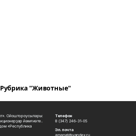
Рубрика "Животные"
ат». Ойоштороусылары:
Телефон
кционерҙар йәмғиәте..
8 (347) 246-31-05
 дом «Республика
Эл. почта
amanat@yandex.ru