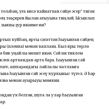
ләһәң, уға кисә ҡайнатҡан сәйҙе эсер" тигән
й"ҙең тәьҫирен йылан ағыуына тиңләй. Ысынлап
ң зыяны ҙур икәнме ни?
тыртып ҡуйһаң, ярты сәғәттән һыуынған сәйҙең
 яры (пленка) менән ҡаплана. Был яры төрлө
ә бик уңайлы мөхит икән. Сәй ни тиклем
еклек артҡандан-арта бара. Һыуынған сәй
стәге, ашҡаҙандағы лайлалы ҡатламға
ғына һыуынған сәй эсеү ҡурҡыныс түгел. Ә һәр
а язва менән ауырыуы мөмкин.
ндан уҡ белгән, шуға ла улар һыуынған
ар.