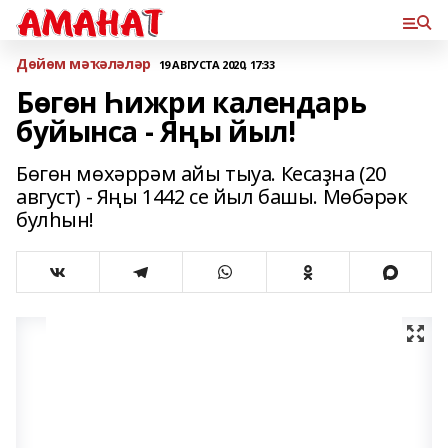
Дөйөм мәҡәләләр
19 АВГУСТА 2020, 17:33
Бөгөн Һижри календарь
буйынса - Яңы йыл!
Бөгөн мөхәррәм айы тыуа. Кесаҙна (20
август) - Яңы 1442 се йыл башы. Мөбәрәк
булһын!