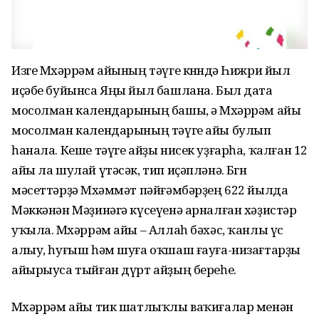
Изге Мөхәррәм айының тәүге көнөндә Һижри йыл
иҫәбе буйынса Яңы йыл башлана. Был дата
мосолман календарының башы, ә Мөхәррәм айы
мосолман календарының тәүге айы булып
һанала. Кеше тәүге айҙы нисек уҙғарһа, ҡалған 12
айы ла шулай үтәсәк, тип иҫәпләнә. Бөгөн
мәсеттәрҙә Мөхәммәт пәйғәмбәрҙең 622 йылда
Мәккәнән Мәҙинәгә күсеүенә арналған хәҙистәр
уҡыла. Мөхәррәм айы – Аллаһ бәхәс, ҡанлы үс
алыу, һуғыш һәм шуға оҡшаш ғауға-низағтарҙы
айырыуса тыйған дүрт айҙың береһе.
Мөхәррәм айы тик шатлыҡлы ваҡиғалар менән