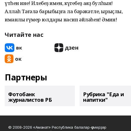
үтһен ине! Илебеҙ имен, күгебеҙ аяҙ булһын!
Аллаһ Тәғәлә барыбыҙға ла бәрәкәтле, ырыҫлы,
иманлы ғүмер юлдары насип әйләһен! Әмин!
Читайте нас
Партнеры
Фотобанк
Рубрика "Еда и
журналистов РБ
напитки"
© 2008-2026 «Аманат» Республика балалар-үҫмерҙәр