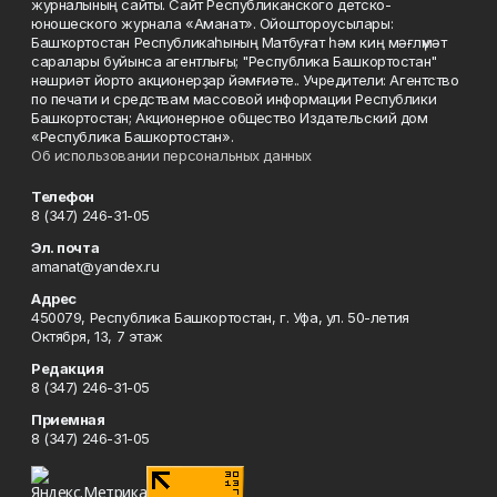
журналының сайты. Сайт Республиканского детско-
юношеского журнала «Аманат». Ойоштороусылары:
Башҡортостан Республикаһының Матбуғат һәм киң мәғлүмәт
саралары буйынса агентлығы; "Республика Башкортостан"
нәшриәт йорто акционерҙар йәмғиәте.. Учредители: Агентство
по печати и средствам массовой информации Республики
Башкортостан; Акционерное общество Издательский дом
«Республика Башкортостан».
Об использовании персональных данных
Телефон
8 (347) 246-31-05
Эл. почта
amanat@yandex.ru
Адрес
450079, Республика Башкортостан, г. Уфа, ул. 50-летия
Октября, 13, 7 этаж
Редакция
8 (347) 246-31-05
Приемная
8 (347) 246-31-05