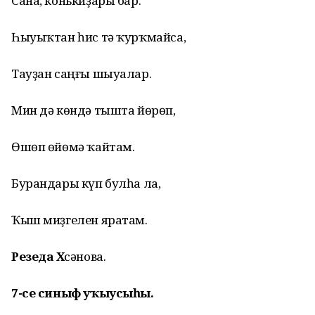
Сана, конькиҙары бар.
Һыуыҡтан һис тә ҡурҡмайса,
Тауҙан саңғы шыуалар.
Мин дә көндә
тышта
йөрөп,
Өшөп өйөмә ҡайтам.
Бурандары
күп булһа ла,
Ҡыш миҙгелен
яратам
.
Резеда Хә
сәнова.
7-се
синыф
уҡыусыһы.