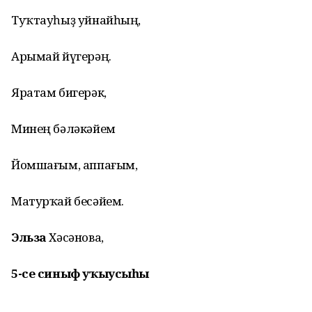
Туҡтауһыҙ уйнайһың,
Арымай
йүгерәң.
Яратам
бигерәк,
Минең бәләкәйем
Йомшағым, аппағым,
Матурҡай бесәйем.
Эльза
Хәсәнова,
5-се
синыф
уҡыусыһы