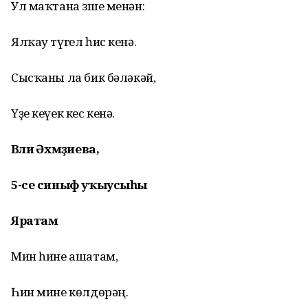
Ул маҡтана
зше
менән:
Ялҡау түгел һис кенә.
Сысҡаны ла
бик
бәләкәй,
Үҙе кеүек
кес
кенә.
Вәлиә Әхмәҙиева,
5-се
синыф
уҡыусыһы
Яратам
Мин һине
ашатам
,
Һин мине көлдөрәң.