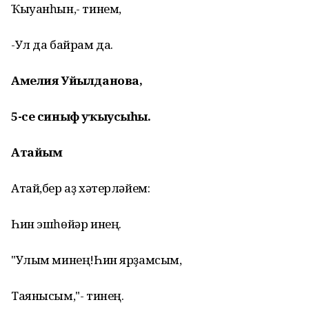
Ҡыуанһын,- тинем,
-Ул да байрам да.
Амелия Уйылданова,
5-се синыф уҡыусыһы.
Атайым
Атай,бер аҙ хәтерләйем:
Һин эшһөйәр инең.
"Улым минең!Һин ярҙамсым,
Таянысым,"- тинең.