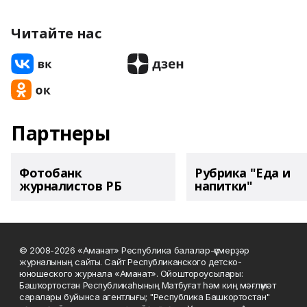
Читайте нас
Партнеры
Фотобанк
Рубрика "Еда и
журналистов РБ
напитки"
© 2008-2026 «Аманат» Республика балалар-үҫмерҙәр
журналының сайты. Сайт Республиканского детско-
юношеского журнала «Аманат». Ойоштороусылары:
Башҡортостан Республикаһының Матбуғат һәм киң мәғлүмәт
саралары буйынса агентлығы; "Республика Башкортостан"