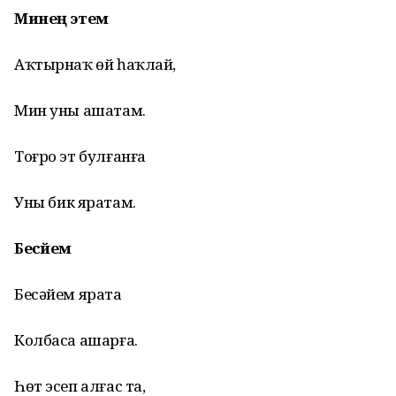
Минең
этем
Аҡтырнаҡ өй һаҡлай,
Мин
уны
ашатам
.
Тоғро
эт
булғанға
Уны
бик
яратам
.
Бесәйем
Бесәйем
ярата
Колбаса ашарға.
Һөт
эсеп
алғас та,