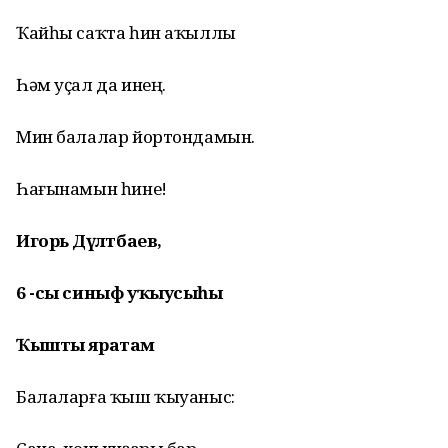
Ҡайһы саҡта һин аҡыллы
Һәм уҫал да инең.
Мин балалар йортондамын.
Һағынамын һине!
Игорь Дәүләтбаев,
6 -сы синыф уҡыусыһы
Ҡышты яратам
Балаларға ҡыш ҡыуаныс: