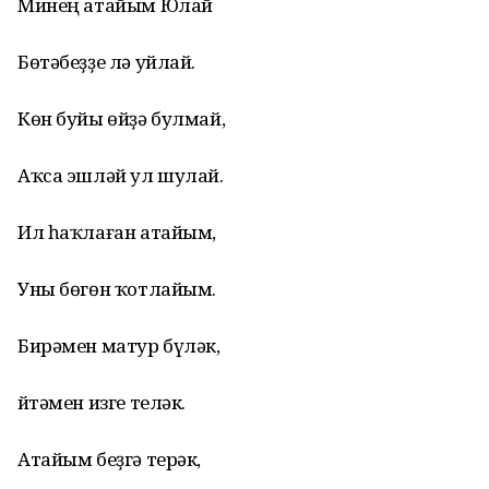
Минең атайым Юлай
Бөтәбеҙҙе лә уйлай.
Көн буйы өйҙә булмай,
Аҡса эшләй ул шулай.
Ил һаҡлаған атайым,
Уны бөгөн ҡотлайым.
Бирәмен матур бүләк,
Әйтәмен изге теләк.
Атайым беҙгә терәк,