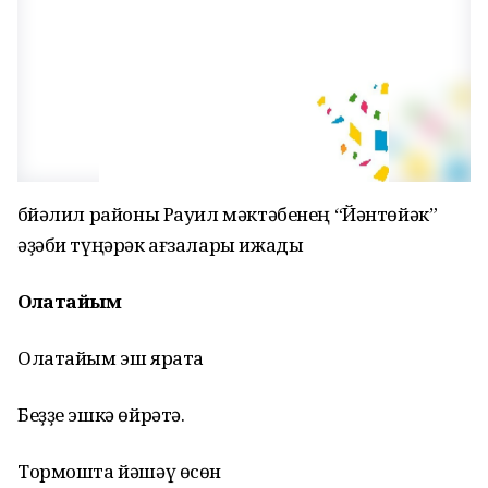
Әбйәлил районы Рауил мәктәбенең “Йәнтөйәк”
әҙәби түңәрәк ағзалары ижады
Олатайым
Олатайым эш ярата
Беҙҙе эшкә өйрәтә.
Тормошта йәшәү өсөн