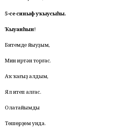
5-се синыф уҡыусыһы.
Ҡыуанһын
!
Битемде йыуҙым,
Мин иртән торғас.
Аҡ ҡағыҙ алдым,
Ял итеп алғас.
Олатайымды
Төшөрҙөм унда.