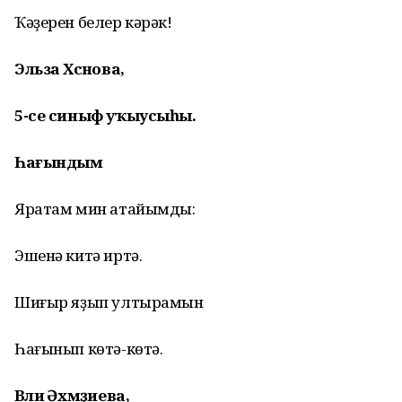
Ҡәҙерен белер кәрәк!
Эльза Хәсәнова,
5-се синыф уҡыусыһы.
Һағындым
Яратам мин атайымды:
Эшенә китә иртә.
Шиғыр яҙып ултырамын
Һағынып көтә-көтә.
Вәлиә Әхмәҙиева,