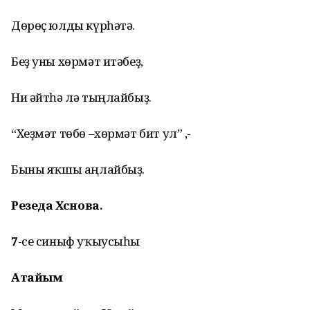
Дөрөҫ юлды күрһәтә.
Беҙ уны хөрмәт итәбеҙ,
Ни әйтһә лә тыңлайбыҙ.
“Хеҙмәт төбө –хөрмәт бит ул” ,-
Быны яҡшы аңлайбыҙ.
Резеда Хәсәнова.
7
-се синыф уҡыусыһы
Атайым