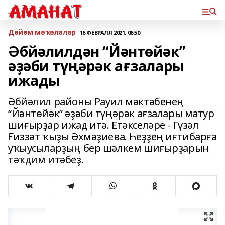
Дөйөм мәҡәләләр
16 ФЕВРАЛЯ 2021, 06:50
Әбйәлилдән “Йәнтөйәк”
әҙәби түңәрәк ағзалары
ижады
Әбйәлил районы Рауил мәктәбенең
“Йәнтөйәк” әҙәби түңәрәк ағзалары матур
шиғырҙар ижад итә. Етәкселәре - Гүзәл
Ғиззәт ҡыҙы Әхмәҙиева. Һеҙҙең иғтибарға
уҡыусыларҙың бер шәлкем шиғырҙарын
тәҡдим итәбеҙ.