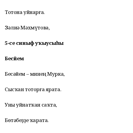
Тотона
уйнарға.
З
әлиә Мәхмүтова,
5-се
синыф
уҡыусыһы
Бесәйем
Бесәйем – минең Мурка,
Сысҡан тоторға
ярата
.
Уны
уйнатҡан саҡта,
Бөтәбеҙҙе ҡарата.