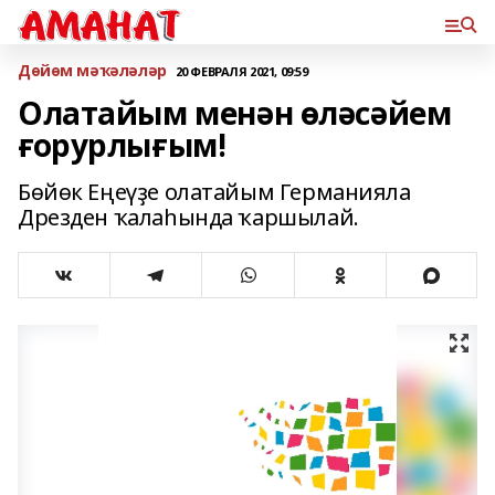
Дөйөм мәҡәләләр
20 ФЕВРАЛЯ 2021, 09:59
Олатайым менән өләсәйем
ғорурлығым!
Бөйөк Еңеүҙе олатайым Германияла
Дрезден ҡалаһында ҡаршылай.