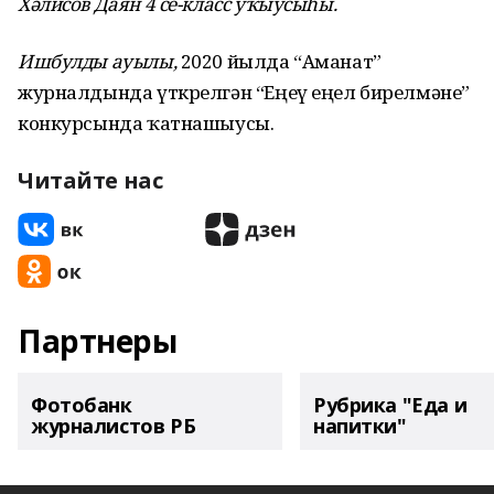
Хәлисов Даян 4 се-класс уҡыусыһы.
Ишбулды ауылы
,
2020 йылда “Аманат”
журналдында үткрелгән “Еңеү еңел бирелмәне”
конкурсында ҡатнашыусы.
Читайте нас
Партнеры
Фотобанк
Рубрика "Еда и
журналистов РБ
напитки"