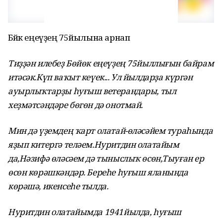
Бөйөк еңеүҙең 75йылына арнап
Тиҙҙән илебеҙ Бөйөк еңеүҙең 75йыллығын байрам
итәсәк.Күп ваҡыт кеүек... Ул йылдарҙа күргән
ауырлыҡтарҙы һуғыш ветерандары, тыл
хеҙмәтсәндәре бөгөн дә онотмай.
Мин дә үҙемдең ҡарт олатай-өләсәйем тураһында
яҙып китергә теләем.Нуритдин олатайым
да,Нәзифә өләсәем дә тыныслыҡ өсөн,Тыуған ер
өсөн көрәшкәндәр. Береһе һуғыш яланында
көрәшә, икенсеһе тылда.
Нуритдин олатайымда 1941йылда, һуғыш