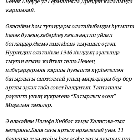
Бөйөк Еңеүҙе ул
Германияла Дрезден ҡалаһында
ҡаршылай.
Өләсәйем һәм туғандары олатайыбыҙҙы һуғышта
һәләк булған,хәбәрһеҙ юғалған,тип уйлап
бөткәндәр.Әммә ғаиләһенә ҡыуаныс өҫтәп,
Нуритдин олатайым 1946 йылдың аҙағында
тыуған яғына ҡайтып төшә.Немец
илбаҫарҙарына ҡаршы һуғышта күрһәтелгән
батырлығы онотолмай уның-миҙалдары бер-бер
артлы эҙләп таба совет һалдатын. Тантаналы
рәүештә уның күкрәгенә “Батырлыҡ өсөн”
Миҙалын тағалар.
Ә өләсәйем Нәзифә Хиббәт ҡыҙы Хәлисова-тыл
ветераны.Бала сағы артыҡ иркәләмәй уны. 11
йәшендә генә атаһы һәм әсәһе ҡаты ауырып гүр