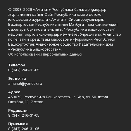
© 2008-2026 «Аманат» Республика балалар-үҫмерҙәр
журналының сайты. Сайт Республиканского детско-
юношеского журнала «Аманат». Ойоштороусылары:
Башҡортостан Республикаһының Матбуғат һәм киң мәғлүмәт
саралары буйынса агентлығы; "Республика Башкортостан"
нәшриәт йорто акционерҙар йәмғиәте.. Учредители: Агентство
по печати и средствам массовой информации Республики
Башкортостан; Акционерное общество Издательский дом
«Республика Башкортостан».
Об использовании персональных данных
Телефон
8 (347) 246-31-05
Эл. почта
amanat@yandex.ru
Адрес
450079, Республика Башкортостан, г. Уфа, ул. 50-летия
Октября, 13, 7 этаж
Редакция
8 (347) 246-31-05
Приемная
8 (347) 246-31-05