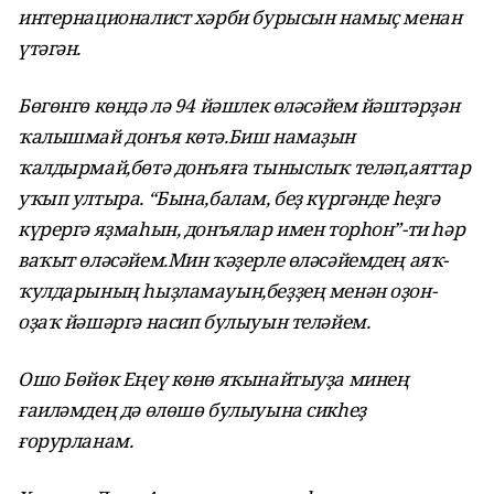
интернационалист хәрби бурысын намыҫ менан
үтәгән.
Бөгөнгө көндә лә 94 йәшлек өләсәйем йәштәрҙән
ҡалышмай донъя көтә.Биш намаҙын
ҡалдырмай,бөтә донъяға тыныслыҡ теләп,аяттар
уҡып ултыра. “Бына,балам, беҙ күргәнде һеҙгә
күрергә яҙмаһын, донъялар имен торһон”-ти һәр
ваҡыт өләсәйем.Мин ҡәҙерле өләсәйемдең аяҡ-
ҡулдарының һыҙламауын,беҙҙең менән оҙон-
оҙаҡ йәшәргә насип булыуын теләйем.
Ошо Бөйөк Еңеү көнө яҡынайтыуҙа минең
ғаиләмдең дә өлөшө булыуына сикһеҙ
ғорурланам.