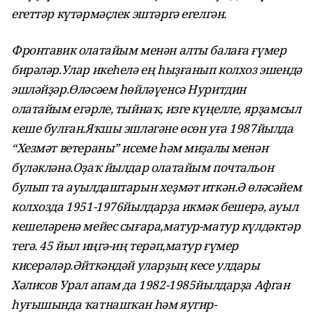
егеттәр күтәрмәҫлек эштәргә егелгән.
Фронтавик олатайым менән алты балаға ғүмер
бирәләр.Улар икеһелә ең һыҙғанып колхоз эшендә
эшләйҙәр.Өләсәем һөйләүенсә Нуритдин
олатайым егәрле, тыйнаҡ, изге күңелле, ярҙамсыл
кеше булған.Яҡшы эшләгәне өсөн уға 1987йылда
“Хезмәт ветераны” исеме һәм миҙалы менән
бүләкләнә.Оҙаҡ йылдар олатайым почтальон
булып та ауылдаштарын хеҙмәт иткән.Ә өләсәйем
колхозда 1951-1976йылдарҙа икмәк бешерә, ауыл
кешеләренә мейес сығара,матур-матур күлдәктәр
тегә. 45 йыл иңгә-иң терәп,матур ғүмер
кисерәләр.Әйткәндәй уларҙың кесе улдары
Хәлисов Урал апам да 1982-1985йылдарҙа Афган
һуғышында ҡатнашҡан һәм яугир-