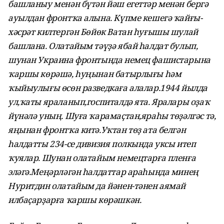
башланыу менән бүтән йәш егеттәр менән бергә
ауылдан фронтҡа алына. Күпме кешегә ҡайғы-
хәсрәт килтергән Бөйөк Ватан һуғышы шулай
башлана. Олатайым тәүҙә ябай һалдат булып,
шунан Украина фронтында немец фашистарына
ҡаршы көрәшә, һуңынан батырлығы һәм
ҡыйыулығы өсөн разведкаға алалар.1944 йылда
ул,ҡаты яраланып,госпиталдә ята. Яралары оҙаҡ
йүнәлә уның. Шуға ҡарамаҫтан,яраһы төҙәлгәс тә,
яңынан фронтҡа китә.Уҡтан төҙ ата белгән
һалдатты 234-се дивизия полкында уксы итеп
ҡуялар. Шунан олатайым немецтарға пленға
эләгә.Меңәрләгән һалдаттар араһында минең
Нуритдин олатайым да йәнен-тәнен аямай
илбаҫарҙарға ҡаршы көрәшкән.