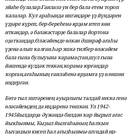
эйәһе булалар.Ғаиләлә ун бер бала етем тороп
ҡалалар. Ҡул араһында ингәндәре үҙ йүндәрен
үҙҙәре күреп, бер-береһенә ярҙам итеп көн
иткәндәр, ә бәләкәстәрҙе балалар йортона
оҙатҡандар.Өләсәйемде өлкән Әширәф ағаһы
үҙенә алып ҡалған.Һәр эшкә тилбер өләсәйем
бала ғына булыуына ҡарамаҫтан,шул ғына
йәшендә күлдәк теккән,ҡорама юрғандар
ҡорған,ағаһының ғаиләһенә ярҙамға үҙ өлөшөн
индергән.
Бөтә тыл эштәренең ауырлығы талдай нескә генә
өләсәйемдең дә иңдәренә төшкән. Ул 1942-
1945йылдарҙа Әүжәндә билдән ҡар йырып ағас
йыҡһынмы, Ҡыҙыл йылғаһының һалҡын
һыуҙарын кисеп һал ағыҙһынмы-шундай ир-