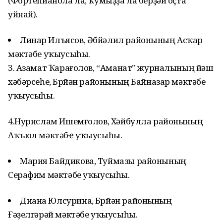
(Фортепианола ла, ҡумыҙҙа ла берҙәй оҫта
уйнай).
Линар Илъясов, Әбйәлил районының Асҡар
мәктәбе уҡыусыһы.
3. Азамат Ҡарағолов, “Аманат” журналының йәш
хәбәрсеһе, Бөрйән районының Байназар мәктәбе
уҡыусыһы.
4.Нурислам Ишемғолов, Хәйбулла районының
Аҡъюл мәктәбҽ уҡыусыһы.
Мария Байдикова, Туймазы районының
Серафим мәктәбе уҡыусыһы.
Диана Юлсурина, Бөрйән районының
Ғәҙелгәрәй мәктәбе уҡыусыһы.