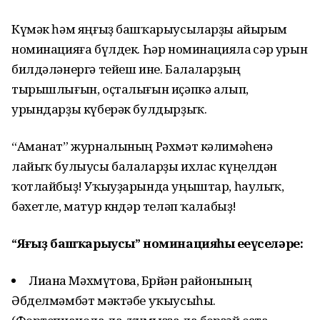
Күмәк һәм яңғыҙ башҡарыусыларҙы айырым
номинацияға бүлдек. Һәр номинацияла өсәр урын
билдәләнергә тейеш ине. Балаларҙың
тырышлығын, оҫталығын иҫәпкә алып,
урындарҙы күберәк булдырҙыҡ.
“Аманат” журналының Рәхмәт кәлимәһенә
лайыҡ булыусы балаларҙы ихлас күңелдән
ҡотлайбыҙ! Уҡыуҙарында уңыштар, һаулыҡ,
бәхетле, матур көндәр теләп ҡалабыҙ!
“Яңғыҙ башҡарыусы” номинацияһы еңеүселәре:
Лиана Мәхмүтова, Бөрйән районының
Әбделмәмбәт мәктәбе уҡыусыһы.