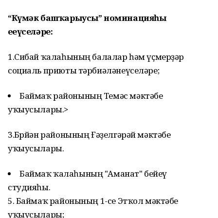
“Күмәк башҡарыусы” номинацияһы
еңеүселәре:
1.Сибай ҡалаһының балалар һәм үҫмерҙәр
социаль приюты тәрбиәләнеүселәре;
Баймаҡ районының Темәс мәктәбе
уҡыусылары.>
3.Бөрйән районының Ғәҙелгәрәй мәктәбе
уҡыусылары.
Баймаҡ ҡалаһының "Аманат" бейеү
студияһы.
5. Баймаҡ районының 1-се Этҡол мәктәбе
уҡыусылары;