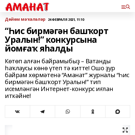
Дөйөм мәҡәләләр
24 ФЕВРАЛЯ 2021, 11:10
“Һис бирмәгән башҡорт
Уралын!” конкурсына
йомғаҡ яһалды
Көтөп алған байрамыбыҙ – Ватанды
һаҡлаусы көнө үтеп тә китте! Ошо ҙур
байрам хөрмәтенә “Аманат” журналы “Һис
бирмәгән башҡорт Уралын!” тип
исемләнгән Интернет-конкурс иғлан
иткәйне!