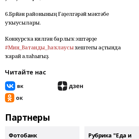
6.Бөрйән районының Ғәҙелгәрәй мәктәбе
уҡыусылары.
Конкурсҡа килгән барлыҡ эштәрҙе
#Мин_Ватанды_һаҡлаусы
хештегы аҫтында
ҡарай алаһығыҙ.
Читайте нас
Партнеры
Фотобанк
Рубрика "Еда и