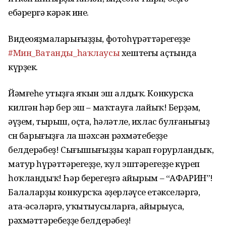
ебәрергә кәрәк ине.
Видеояҙмаларығыҙҙы, фотоһүрәттәрегеҙҙе
#Мин_Ватанды_һаҡлаусы
хештегы аҫтында
күрҙек.
Йәмғеһе утыҙға яҡын эш алдыҡ. Конкурсҡа
килгән һәр бер эш – маҡтауға лайыҡ! Берҙәм,
әүҙем, тырыш, оҫта, һәләтле, ихлас булғанығыҙ
өсөн барығыҙға ла шәхсән рәхмәтебеҙҙе
белдерәбеҙ! Сығышығыҙҙы ҡарап ғорурландыҡ,
матур һүрәттәрегеҙҙе, ҡул эштәрегеҙҙе күреп
һоҡландыҡ! Һәр берегеҙгә айырым – “АФАРИН”!
Балаларҙы конкурсҡа әҙерләүсе етәкселәргә,
ата-әсәләргә, уҡытыусыларға, айырыуса,
рәхмәттәребеҙҙе белдерәбеҙ!