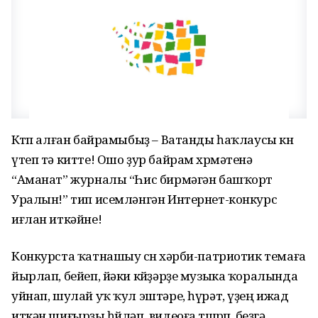
Көтөп алған байрамыбыҙ – Ватанды һаҡлаусы көнө
үтеп тә китте! Ошо ҙур байрам хөрмәтенә
“Аманат” журналы “Һис бирмәгән башҡорт
Уралын!” тип исемләнгән Интернет-конкурс
иғлан иткәйне!
Конкурста ҡатнашыу өсөн хәрби-патриотик темаға
йырлап, бейеп, йәки көйҙәрҙе музыка ҡоралында
уйнап, шулай уҡ ҡул эштәре, һүрәт, үҙең ижад
иткән шиғырҙы һөйләп, видеоға төшөрөп, беҙгә