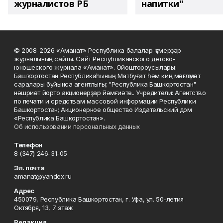
журналистов РБ
напитки"
© 2008-2026 «Аманат» Республика балалар-үҫмерҙәр
журналының сайты. Сайт Республиканского детско-
юношеского журнала «Аманат». Ойоштороусылары:
Башҡортостан Республикаһының Матбуғат һәм киң мәғлүмәт
саралары буйынса агентлығы; "Республика Башкортостан"
нәшриәт йорто акционерҙар йәмғиәте.. Учредители: Агентство
по печати и средствам массовой информации Республики
Башкортостан; Акционерное общество Издательский дом
«Республика Башкортостан».
Об использовании персональных данных
Телефон
8 (347) 246-31-05
Эл. почта
amanat@yandex.ru
Адрес
450079, Республика Башкортостан, г. Уфа, ул. 50-летия
Октября, 13, 7 этаж
Редакция