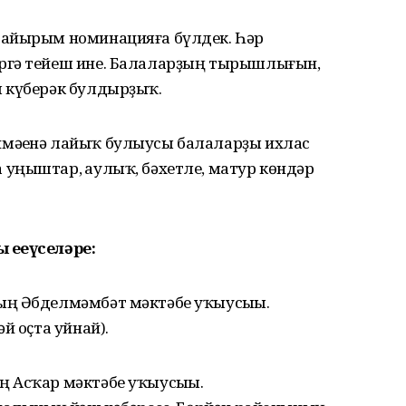
 айырым номинацияға бүлдек. Һәр
ргә тейеш ине. Балаларҙың тырышлығын,
 күберәк булдырҙыҡ.
мәһенә лайыҡ булыусы балаларҙы ихлас
уңыштар, һаулыҡ, бәхетле, матур көндәр
еңеүселәре:
ың Әбделмәмбәт мәктәбе уҡыусыһы.
й оҫта уйнай).
 Асҡар мәктәбе уҡыусыһы.