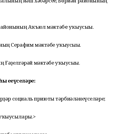
рналының йәш хәбәрсеһе, Бөрйән районының
районының Аҡъюл мәктәбҽ уҡыусыһы.
ның Серафим мәктәбе уҡыусыһы.
 Ғәҙелгәрәй мәктәбе уҡыусыһы.
 еңеүселәре:
ерҙәр социаль приюты тәрбиәләнеүселәре;
 уҡыусылары.>