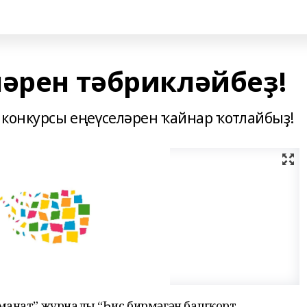
ләрен тәбрикләйбеҙ!
 конкурсы еңеүселәрен ҡайнар ҡотлайбыҙ!
Аманат” журналы “Һис бирмәгән башҡорт