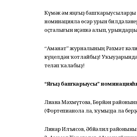
Күмәк һәм яңғыҙ башҡарыусыларҙы
номинацияла өсәр урын билдәләне
оҫталығын иҫәпкә алып, урындарҙы
“Аманат” журналының Рәхмәт кәли
күңелдән ҡотлайбыҙ! Уҡыуҙарында 
теләп ҡалабыҙ!
“Яңғыҙ башҡарыусы” номинацияһы 
Лиана Мәхмүтова, Бөрйән районын
(Фортепианола ла, ҡумыҙҙа ла берҙә
Линар Илъясов, Әбйәлил районының