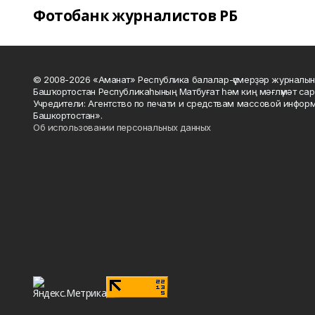
Фотобанк журналистов РБ
© 2008-2026 «Аманат» Республика балалар-үҫмерҙәр журналын
Башҡортостан Республикаһының Матбуғат һәм киң мәғлүмәт сар
Учредители: Агентство по печати и средствам массовой инфор
Башкортостан».
Об использовании персональных данных