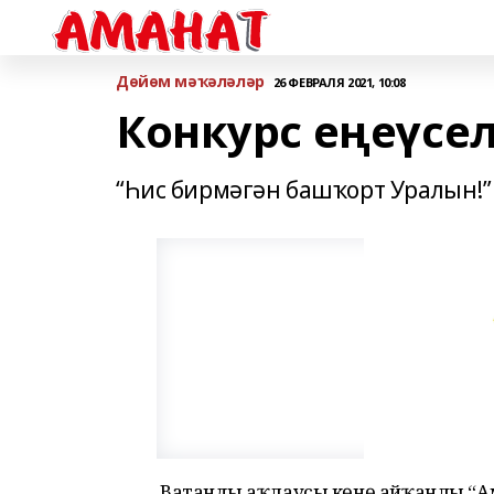
Дөйөм мәҡәләләр
26 ФЕВРАЛЯ 2021, 10:08
Конкурс еңеүсе
“Һис бирмәгән башҡорт Уралын!”
Ватанды һаҡлаусы көнө айҡанлы “