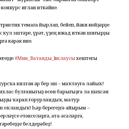
конкурс иғлан иткәйне.
риотик темаға йырлап, бейеп, йәки көйҙәрҙе
ҡул эштәре, һүрәт, үҙең ижад иткән шиғырҙы
ргә кәрәк ине.
егеҙҙе
#Мин_Ватанды_һаҡлаусы
хештегы
урсҡа килгән һәр бер эш – маҡтауға лайыҡ!
е, ихлас булғанығыҙ өсөн барығыҙға ла шәхсән
ғыҙҙы ҡарап ғорурландыҡ, матур
еп һоҡландыҡ! Һәр берегеҙгә айырым –
рләүсе етәкселәргә, ата-әсәләргә,
әребеҙҙе белдерәбеҙ!