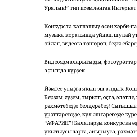
Уралын!” тип исемләнгән Интернет-
Конкурста ҡатнашыу өсөн хәрби-пат
музыка ҡоралында уйнап, шулай уҡ 
һөйләп, видеоға төшөрөп, беҙгә ебәре
Видеояҙмаларығыҙҙы, фотоһүрәттәр
аҫтында күрҙек.
Йәмғеһе утыҙға яҡын эш алдыҡ. Конк
Берҙәм, әүҙем, тырыш, оҫта, һәләтл
рәхмәтебеҙҙе белдерәбеҙ! Сығышы
һүрәттәрегеҙҙе, ҡул эштәрегеҙҙе күр
“АФАРИН”! Балаларҙы конкурсҡа әҙе
уҡытыусыларға, айырыуса, рәхмәтт