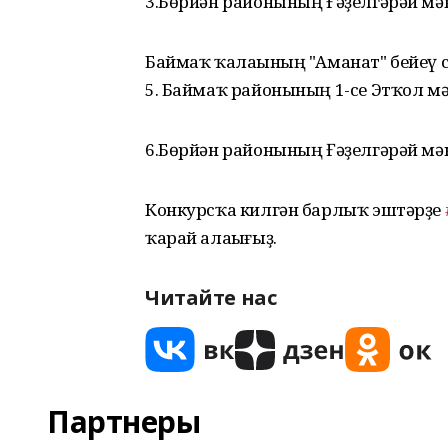
3.Бөрйән районының Ғәҙелгәрәй мә
Баймаҡ ҡалаһының "Аманат" бейеү с
5. Баймаҡ районының 1-се Этҡол м
6.Бөрйән районының Ғәҙелгәрәй мә
Конкурсҡа килгән барлыҡ эштәрҙе
ҡарай алаһығыҙ.
Читайте нас
Партнеры