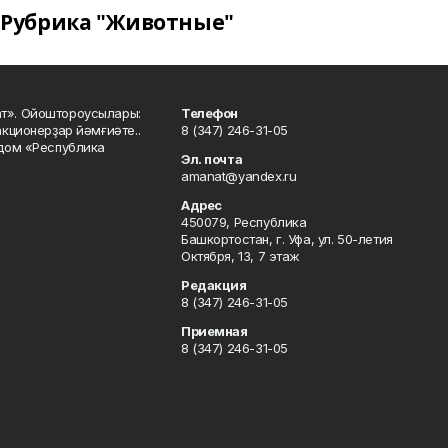
Рубрика "Животные"
ат». Ойоштороусылары:
Телефон
кционерҙар йәмғиәте..
8 (347) 246-31-05
 дом «Республика
Эл. почта
amanat@yandex.ru
Адрес
450079, Республика
Башкортостан, г. Уфа, ул. 50-летия
Октября, 13, 7 этаж
Редакция
8 (347) 246-31-05
Приемная
8 (347) 246-31-05