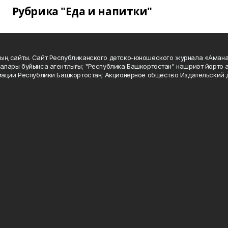
Рубрика "Еда и напитки"
ың сайты. Сайт Республиканского детско-юношеского журнала «Аман
алары буйынса агентлығы; "Республика Башкортостан" нәшриәт йорто а
мации Республики Башкортостан; Акционерное общество Издательский