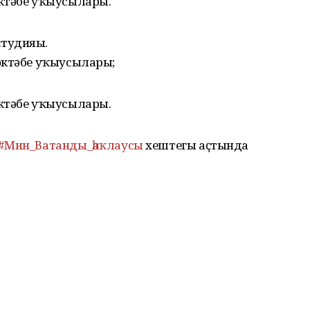
ктәбе уҡыусылары.
тудияһы.
әктәбе уҡыусылары;
ктәбе уҡыусылары.
#Мин_Ватанды_һаҡлаусы
хештегы аҫтында