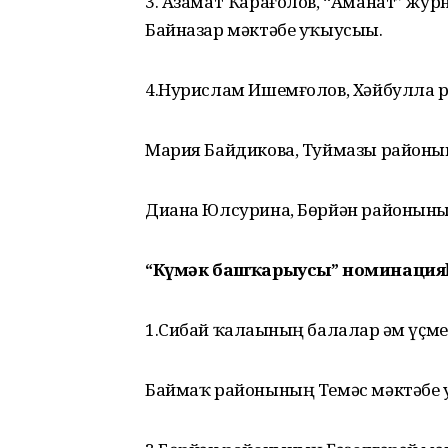
3. Азамат Ҡарағолов, “Аманат” жу
Байназар мәктәбе уҡыусыһы.
4.Нурислам Ишемғолов, Хәйбулла 
Мария Байдикова, Туймазы районы
Диана Юлсурина, Бөрйән районының
“Күмәк башҡарыусы” номинацияһы
1.Сибай ҡалаһының балалар һәм үҫм
Баймаҡ районының Темәс мәктәбе