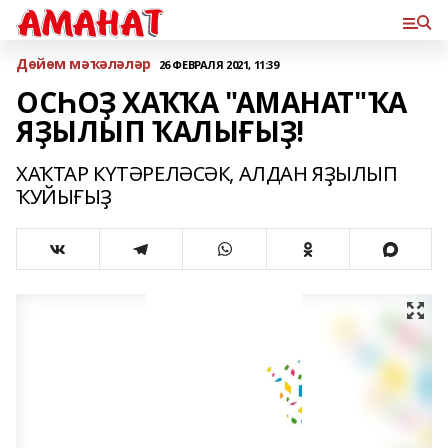
Дөйөм мәҡәләләр
26 ФЕВРАЛЯ 2021, 11:39
ОСҺОҘ ХАҠҠА "АМАНАТ"ҠА
ЯҘЫЛЫП ҠАЛЫҒЫҘ!
ХАҠТАР КҮТӘРЕЛӘСӘК, АЛДАН ЯҘЫЛЫП
ҠУЙЫҒЫҘ