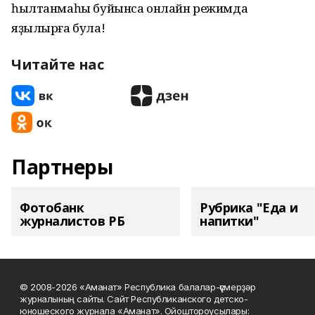
һылтанмаһы буйынса онлайн режимда
яҙылырға була!
Читайте нас
Партнеры
Фотобанк
Рубрика "Еда и
журналистов РБ
напитки"
© 2008-2026 «Аманат» Республика балалар-үҫмерҙәр
журналының сайты. Сайт Республиканского детско-
юношеского журнала «Аманат». Ойоштороусылары: