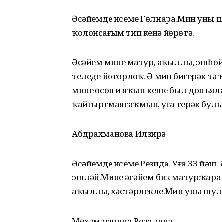
Әсәйемдең исеме Гөлнара.Мин уны 
ҡолонсағым тип кенә йөрөтә.
Әсәйем минең матур, аҡыллы, эшһө
телеңде йоторлоҡ. Ә мин бигерәк т
минең өсөн иң яҡын кеше был донъял
ҡайғыртмаясаҡмын, уға терәк булы
Абдрахманова Илзирә
Әсәйемдең исеме Резида. Уға 33 йә
эшләй.Минең әсәйем бик матур:ҡара б
аҡыллы, хәстәрлекле.Мин уны шул
Мөхәмәтшина Розалина