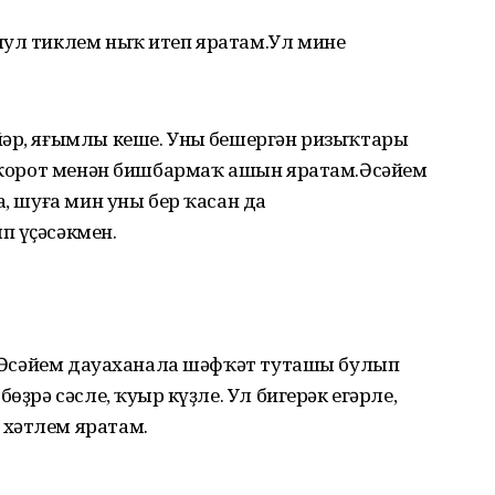
шул тиклем ныҡ итеп яратам.Ул мине
йәр, яғымлы кеше. Уның бешергән ризыҡтары
ә ҡорот менән бишбармаҡ ашын яратам.
Әсәйем
а, шуға мин уны бер ҡасан да
п үҫәсәкмен.
ш. Әсәйем дауаханала шәфҡәт туташы булып
өҙрә сәсле, ҡуңыр күҙле. Ул бигерәк егәрле,
 хәтлем яратам.