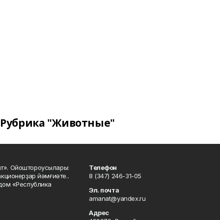
Рубрика "Животные"
ат». Ойоштороусылары:
Телефон
кционерҙар йәмғиәте..
8 (347) 246-31-05
 дом «Республика
Эл. почта
amanat@yandex.ru
Адрес