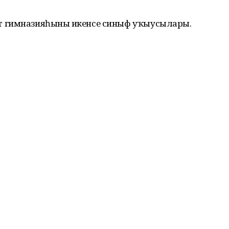
 гимназияһының икенсе синыф уҡыусылары.