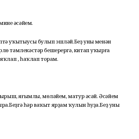
инең әсәйем.
птә уҡытыусы булып эшләй.Беҙ уның менән
рлө тәмлекәстәр бешерергә, китап уҡырға
 яҡлап , һаҡлап торам.
 тырыш, яғымлы, мөләйем, матур әсәй. Әсәйем
а.Беҙгә һәр ваҡыт ярҙам ҡулын һуҙа.Беҙ уны