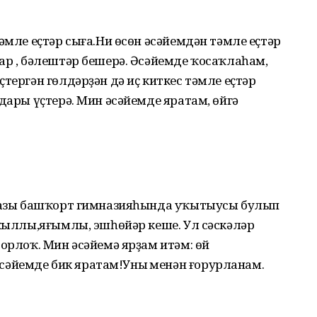
әмле еҫтәр сыға.Ни өсөн әсәйемдән тәмле еҫтәр
ар , бәлештәр бешерә. Әсәйемде
ҡосаҡлаһам,
тергән гөлдәрҙән дә иҫ киткес тәмле еҫтәр
дары үҫтерә. Мин әсәйемде яратам, өйгә
лбазы башҡорт гимназияһында уҡытыусы булып
аҡыллы,яғымлы, эшһөйәр кеше. Ул сәскәләр
торлоҡ. Мин әсәйемә ярҙам итәм: өй
әйемде бик яратам!Уның менән ғорурланам.