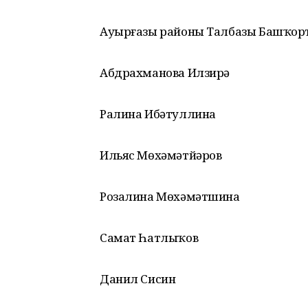
Ауырғазы районы Талбазы Башҡорт
Абдрахманова Илзирә
Ралина Ибәтуллина
Ильяс Мөхәмәтйәров
Розалина Мөхәмәтшина
Самат Һатлыҡов
Данил Сисин