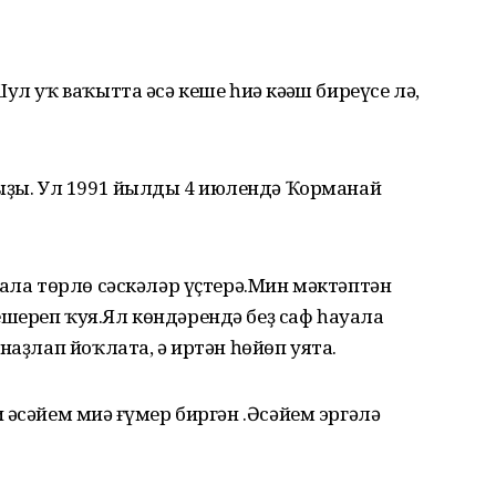
л уҡ ваҡытта әсә кеше һиңә кәңәш биреүсе лә,
ҙы. Ул 1991 йылдың 4 июлендә Ҡорманай
сала төрлө сәскәләр үҫтерә.Мин мәктәптән
шереп ҡуя.Ял көндәрендә беҙ саф һауала
наҙлап йоҡлата, ә иртән һөйөп уята.
әсәйем миңә ғүмер биргән .Әсәйем эргәлә