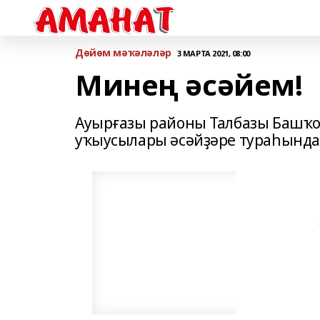
Дөйөм мәҡәләләр
3 МАРТА 2021, 08:00
Минең әсәйем!
Ауырғазы районы Талбазы Башҡ
уҡыусылары әсәйҙәре тураһында 