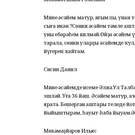
Минең әсәйем матур, яғымлы, унан т
сыға икән ?Сөнки әсәйем тәмле ашт
уны ебәрәһем килмәй.Өйҙә әсәйем үҫ
тарала, сөнки уларҙы әсәйемдең ҡул
йүгереп ҡайтам.
Сисин Данил
Минең әсәйемдең исеме Әлиә.Ул Та
эшләй. Уға 36 йәш. Әсәйем матур, 
ярата. Бешергән аштары телеңде йо
йыйыштырам, һауыт-һаба йыуам.Әс
Мөхәмәҙйәров Ильяс