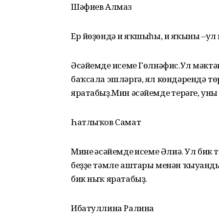
Шәфиев Алмаз
Ер йөҙөндә иң яҡшыһы, иң
яҡыны –ул м
Әсәйемдең исеме Гөлнәфис.Ул мәктә
баҡсала эшләргә, ял көндәрендә тө
яратабыҙ.Мин әсәйемдең терәге, уны
Һ
атлыҡов Самат
Минең
әсәйемдең исеме Әлиә. Ул бик
беҙҙе тәмле аштары менән ҡыуандыр
бик ныҡ яратабыҙ.
Ибатуллина Рал
ина