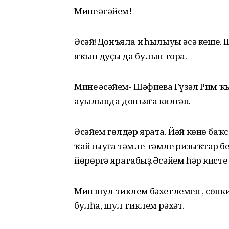
Минең әсәйем!
Әсәй!Донъяла иң һылыуы әсә кеше. Шу
яҡын дуҫың да булып тора.
Минең әсәйе
м-
Шәфиева Гүзәл Рим ҡы
ауылында донъяға килгән.
Әсәйем гөлдәр ярата. Йәй көнө баҡ
ҡайтыуға тәмле-тәмле ризыҡтар бе
йөрөргә яратабыҙ.Әсәйем һәр кисте 
Мин шул тиклем бәхетлемен , сөнки 
булһа, шул тиклем рәхәт.