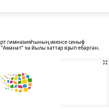
орт гимназияһының икенсе синыф
"Аманат" ҡа йылы хаттар яҙып ебәргән.