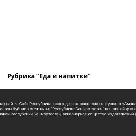
Рубрика "Еда и напитки"
ың сайты. Сайт Республиканского детско-юношеского журнала «Аман
алары буйынса агентлығы; "Республика Башкортостан" нәшриәт йорто а
мации Республики Башкортостан; Акционерное общество Издательский