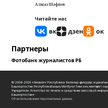
Алмаз Шәфиев
Читайте нас
Партнеры
Фотобанк журналистов РБ
© 2008-2026 «Аманат» Республика балалар-үҫмерҙәр журналын
Башҡортостан Республикаһының Матбуғат һәм киң мәғлүмәт сар
Учредители: Агентство по печати и средствам массовой инфор
Башкортостан».
Об использовании персональных данных