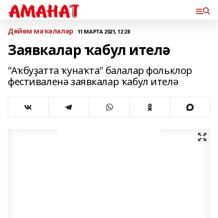
Дөйөм мәҡәләләр
11 МАРТА 2021, 12:28
Заявкалар ҡабул ителә
"Аҡбуҙатта ҡунаҡта" балалар фольклор
фестиваленә заявкалар ҡабул ителә