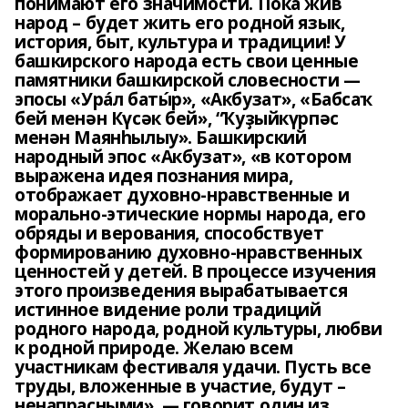
понимают его значимости. Пока жив
народ – будет жить его родной язык,
история, быт, культура и традиции! У
башкирского народа есть свои ценные
памятники башкирской словесности —
эпосы «Ура́л баты́р», «Акбузат», «Бабсаҡ
бей менән Күсәк бей», “Ҡуҙыйкүрпәс
менән Маянһылыу». Башкирский
народный эпос «Акбузат», «в котором
выражена идея познания мира,
отображает духовно-нравственные и
морально-этические нормы народа, его
обряды и верования, способствует
формированию духовно-нравственных
ценностей у детей. В процессе изучения
этого произведения вырабатывается
истинное видение роли традиций
родного народа, родной культуры, любви
к родной природе. Желаю всем
участникам фестиваля удачи. Пусть все
труды, вложенные в участие, будут –
ненапрасными», — говорит один из