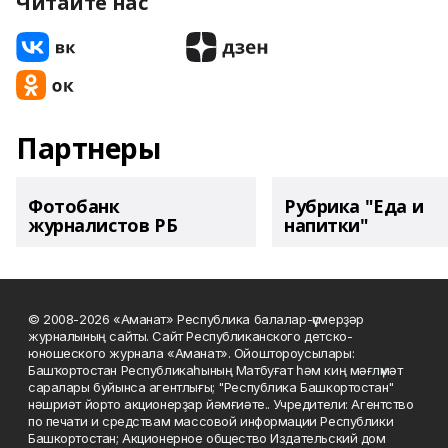
Читайте нас
Партнеры
Фотобанк
Рубрика "Еда и
журналистов РБ
напитки"
© 2008-2026 «Аманат» Республика балалар-үҫмерҙәр
журналының сайты. Сайт Республиканского детско-
юношеского журнала «Аманат». Ойоштороусылары:
Башҡортостан Республикаһының Матбуғат һәм киң мәғлүмәт
саралары буйынса агентлығы; "Республика Башкортостан"
нәшриәт йорто акционерҙар йәмғиәте.. Учредители: Агентство
по печати и средствам массовой информации Республики
Башкортостан; Акционерное общество Издательский дом