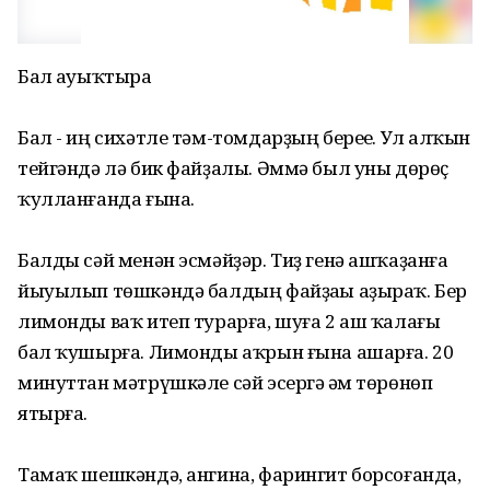
Бал һауыҡтыра
Бал - иң сихәтле тәм-томдарҙың береһе. Ул һалҡын
тейгәндә лә бик файҙалы. Әммә был уны дөрөҫ
ҡулланғанда ғына.
Балды сәй менән эсмәйҙәр. Тиҙ генә ашҡаҙанға
йыуылып төшкәндә балдың файҙаһы аҙыраҡ. Бер
лимонды ваҡ итеп турарға, шуға 2 аш ҡалағы
бал ҡушырға. Лимонды аҡрын ғына ашарға. 20
минуттан мәтрүшкәле сәй эсергә һәм төрөнөп
ятырға.
Тамаҡ шешкәндә, ангина, фарингит борсоғанда,