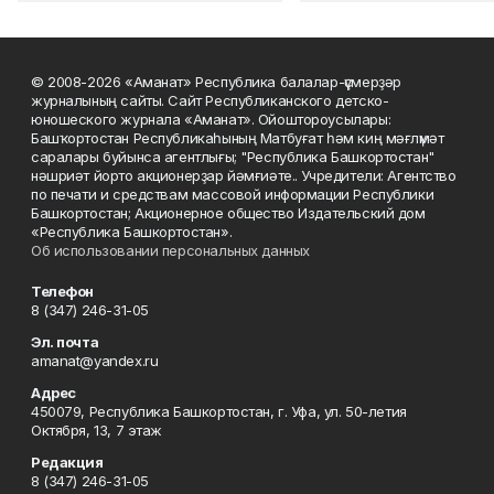
© 2008-2026 «Аманат» Республика балалар-үҫмерҙәр
журналының сайты. Сайт Республиканского детско-
юношеского журнала «Аманат». Ойоштороусылары:
Башҡортостан Республикаһының Матбуғат һәм киң мәғлүмәт
саралары буйынса агентлығы; "Республика Башкортостан"
нәшриәт йорто акционерҙар йәмғиәте.. Учредители: Агентство
по печати и средствам массовой информации Республики
Башкортостан; Акционерное общество Издательский дом
«Республика Башкортостан».
Об использовании персональных данных
Телефон
8 (347) 246-31-05
Эл. почта
amanat@yandex.ru
Адрес
450079, Республика Башкортостан, г. Уфа, ул. 50-летия
Октября, 13, 7 этаж
Редакция
8 (347) 246-31-05