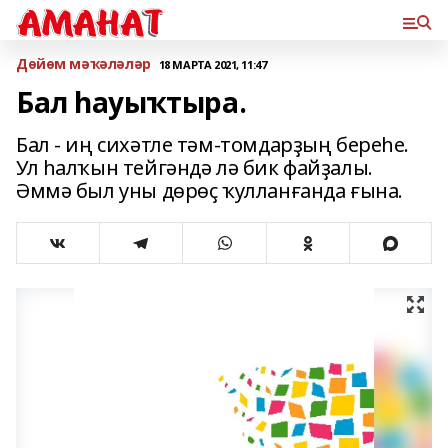
Дөйөм мәҡәләләр
18 МАРТА 2021, 11:47
Бал һауыҡтыра.
Бал - иң сихәтле тәм-томдарҙың береһе.
Ул һалҡын тейгәндә лә бик файҙалы.
Әммә был уны дөрөҫ ҡулланғанда ғына.