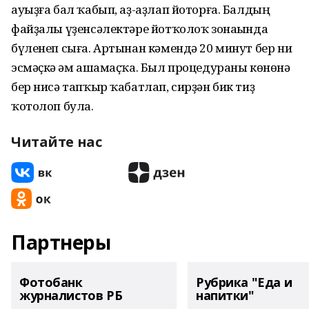
ауыҙға бал ҡабып, аҙ-аҙлап йоторға. Балдың
файҙалы үҙенсәлектәре йотҡолоҡ зонаһында
бүленеп сыға. Артынан кәмендә 20 минут бер ни
эсмәҫкә һәм ашамаҫҡа. Был процедураны көнөнә
бер нисә тапҡыр ҡабатлап, сирҙән бик тиҙ
ҡотолоп була.
Читайте нас
Партнеры
Фотобанк
Рубрика "Еда и
журналистов РБ
напитки"