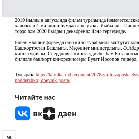
2019 йылдың авгусында фильм тураһында йәмәғәтселеккә
халыҡтан 1 миллион һумдан ашыу аҡса йыйылды. Пандем
торҙо һәм 2020 йылдың декабрендә йәнә тергеҙелде.
Бөгөн «Башинформ»да ошо кино тураһында матбуғат ко
Башҡортостан Башлығы, Мәҙәниәт министрлығы, Ә.Абдр
киностудияһы, Свердловск киностудияһы һәм Бөтә донъ
билдәле башҡорт кинорежиссеры Булат Йосопов төшөрә.
Тулыраҡ:
https://kurultai.ru/ba/content/2078-v-ufe-zapuskaets
podderzhkoj-dnevnik-poeta/
Читайте нас