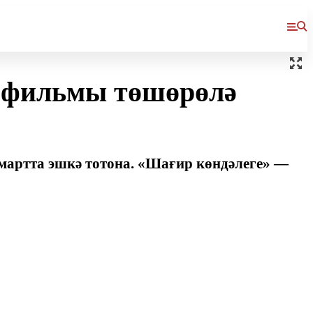
» фильмы төшөрөлә
артта эшкә тотона. «Шағир көндәлеге» —