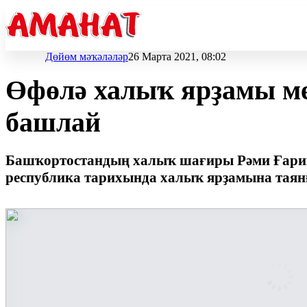
Дөйөм мәҡәләләр
26 Марта 2021, 08:02
Өфөлә халыҡ ярҙамы м
башлай
Башҡортостандың халыҡ шағиры Рәми Ғарип
республика тарихында халыҡ ярҙамына таянғ