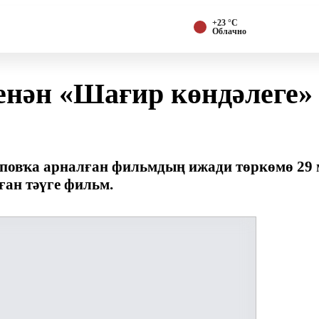
+23 °С
Облачно
енән «Шағир көндәлеге
овҡа арналған фильмдың ижади төркөмө 29 м
ан тәүге фильм.