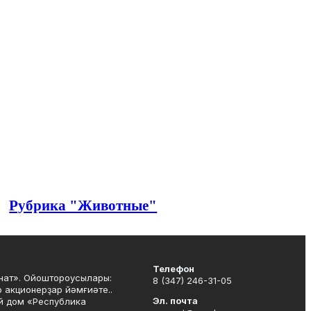
Рубрика "Животные"
Телефон
нат». Ойоштороусылары:
8 (347) 246-31-05
 акционерҙар йәмғиәте..
Эл. почта
й дом «Республика