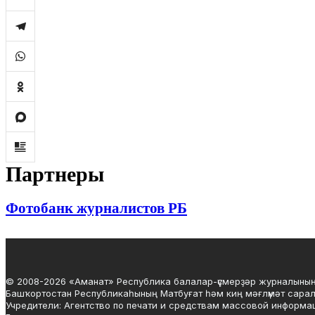
Партнеры
Фотобанк журналистов РБ
© 2008-2026 «Аманат» Республика балалар-үҫмерҙәр журналының
Башҡортостан Республикаһының Матбуғат һәм киң мәғлүмәт сарал
Учредители: Агентство по печати и средствам массовой информа