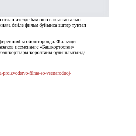
 иғлан ителде һәм ошо ваҡыттан алып
ияға бәйле фильм буйынса эштәр туҡтап
нференцияһы ойошторолдо. Фильмды
азаҡов исемендәге «Башҡортостан»
я башҡорттары ҡоролтайы булышлығында
ya-proizvodstvo-filma-so-vsenarodnoj-