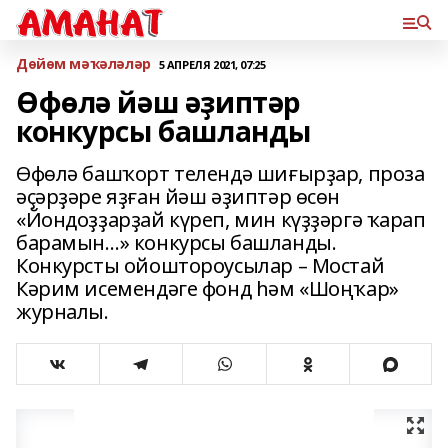
Дөйөм мәҡәләләр
5 АПРЕЛЯ 2021, 07:25
Өфөлә йәш әҙиптәр
конкурсы башланды
Өфөлә башҡорт телендә шиғырҙар, проза
әҫәрҙәре яҙған йәш әҙиптәр өсөн
«Йондоҙҙарҙай күреп, мин күҙҙәргә ҡарап
барамын…» конкурсы башланды.
Конкурсты ойоштороусылар – Мостай
Кәрим исемендәге фонд һәм «Шоңҡар»
журналы.