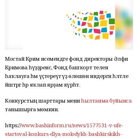
Мостай Кәрим исемендәге фонд директоры Әлфиә
Кәримова һүҙҙәренсә, Фонд башҡорт телен
һаҡлауға һәм үҫтереүгә үҙ өлөшөн индергән һәләтле
йәштәргә һәр яҡлап ярҙам күрһәтә.
Конкурстың шарттары менән
һылтанма буйынса
танышырға мөмкин.
https://
www.bashinform.ru/news/1577531-v-ufe-
startoval-konkurs-dlya-molodykh-bashkirskikh-