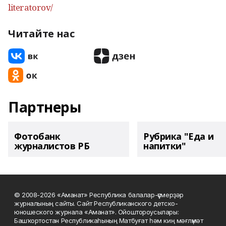
literatorov/
Читайте нас
Партнеры
Фотобанк
Рубрика "Еда и
журналистов РБ
напитки"
© 2008-2026 «Аманат» Республика балалар-үҫмерҙәр
журналының сайты. Сайт Республиканского детско-
юношеского журнала «Аманат». Ойоштороусылары:
Башҡортостан Республикаһының Матбуғат һәм киң мәғлүмәт